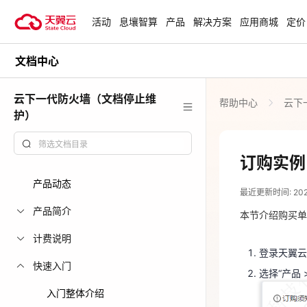
活动
息壤智算
产品
解决方案
应用商城
定价
文档中心
活动
热门活动
天翼云最新优惠活动，涵盖免费
云下一代防火墙（文档停止维
帮助中心
云下
试用，产品折扣等，助您降本增
安全隔离版Op
护）
效！
OpenClaw云
起
查看全部活动
订购实例
2024-05-07
企业出海解决
产品动态
最近更新时间: 2024-
助力您的业务
登录天翼
产品简介
本节介绍购买单
选择“产品 
计费说明
云上钜惠
登录天翼云
爆款云主机全场
快速入门
选择“产品 
入门整体介绍