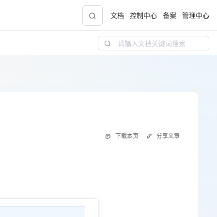
文档
控制中心
备案
管理中心
青云志云端助力计划
NEW
.9元
一站式科研助手，海外资源安全访问平台，助
力青年翼展宏图，平步青云
中小企业服务商合作专区
下载本页
分享文章
配，
国家云助力中小企业腾飞，高额上云补贴重磅
上线
现金