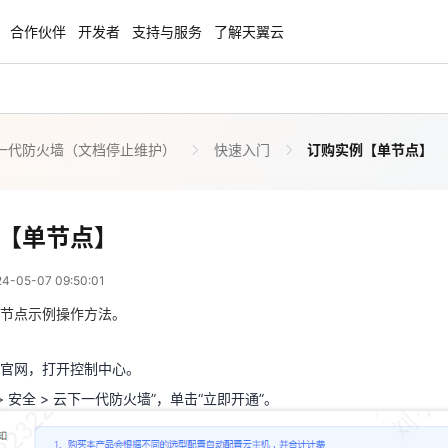
合作伙伴
开发者
支持与服务
了解天翼云
一代防火墙（文档停止维护）
快速入门
订购实例【单节点】
enClaw
聚力AI赋能 天翼云大模型专项
NEW
服务器专属“龙虾“套餐低至1.5折
大模型特惠专区·Token Plan 轻享包低至9
起
订购实例【单节点】
【单节点】
 01:50:01
方案
天翼云信创专区
NEW
NEW
05-07 09:50:01
扬帆出海，通达全球！
“一云多芯、一云多态”,国产化软件全面适
云官网，打开控制中心。
国产操作系统及硬件芯片支持丰富
节点示例操作方法。
> 安全 > 云下一代防火墙”，单击“立即开通”。
天翼云奖励推广计划
官网，打开控制中心。
特惠，2核4G只要1.8折起！
加入成为云推官，推荐新用户注册下单得
> 安全 > 云下一代防火墙”，单击“立即开通”。
奖励