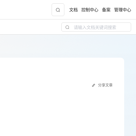
文档
控制中心
备案
管理中心
青云志云端助力计划
NEW
.9元
一站式科研助手，海外资源安全访问平台，助
力青年翼展宏图，平步青云
中小企业服务商合作专区
分享文章
配，
国家云助力中小企业腾飞，高额上云补贴重磅
上线
现金