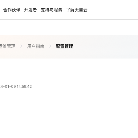
合作伙伴
开发者
支持与服务
了解天翼云
运维管理
用户指南
配置管理
enClaw
聚力AI赋能 天翼云大模型专项
NEW
服务器专属“龙虾“套餐低至1.5折
大模型特惠专区·Token Plan 轻享包低至9
起
方案
天翼云信创专区
NEW
NEW
01-09 14:59:42
扬帆出海，通达全球！
“一云多芯、一云多态”,国产化软件全面适
国产操作系统及硬件芯片支持丰富
天翼云奖励推广计划
特惠，2核4G只要1.8折起！
加入成为云推官，推荐新用户注册下单得
奖励