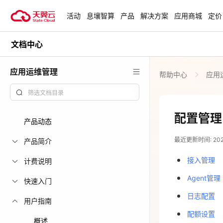
活动
息壤智算
产品
解决方案
应用商城
定价
文档中心
活动
热门活动
天翼云最新优惠活动，涵盖免费
应用运维管理
帮助中心
应用
试用，产品折扣等，助您降本增
安全隔离版Op
效！
OpenClaw云
起
查看全部活动
配置管理
产品动态
企业出海解决
最近更新时间: 2024-
助力您的业务
产品简介
接入管理
计费说明
云上钜惠
Agent管理
快速入门
爆款云主机全场
日志配置
用户指南
配额设置
概述