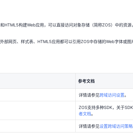
ript和HTML5构建Web应用，可以直接访问对象存储（简称ZOS）中的
外部网页、样式表、HTML5应用都可以引用ZOS中存储的Web字体或
天翼云用户体验官
HOT
NEW
ript和HTML5构建Web应用，可以直接访问对象存储（简称ZOS）中的
费试用，快来开启云上之旅
您的洞察，重塑科技边界
外部网页、样式表、HTML5应用都可以引用ZOS中存储的Web字体或
参考文档
详情请参见
跨域访问设置
。
参考文档
ZOS支持多种SDK，关于S
者文档
。
详情请参见
跨域访问设置
。
详情请参见
设置跨域访问策略
ZOS支持多种SDK，关于S
者文档
。
详情请参见
设置跨域访问策略