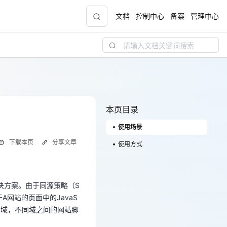
文档
控制中心
备案
管理中心
青云志云端助力计划
NEW
.9元
一站式科研助手，海外资源安全访问平台，助
力青年翼展宏图，平步青云
本页目录
使用场景
中小企业服务商合作专区
下载本页
分享文章
配，
国家云助力中小企业腾飞，高额上云补贴重磅
使用方式
准跨域解决方案。由于同源策略（S
上线
自于A网站的页面中的JavaS
同的域，不同域之间的网站脚
准跨域解决方案。由于同源策略（S
现金
自于A网站的页面中的JavaS
的域，不同域之间的网站脚