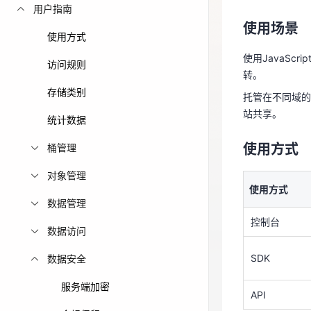
使用JavaSc
用户指南
转。
免费活动
使用场景
使用方式
托管在不同域的
免费试用中心
使用JavaSc
站共享。
访问规则
转。
多款云产品免
存储类别
使用方式
托管在不同域的
站共享。
统计数据
使用方式
使用方式
桶管理
控制台
对象管理
使用方式
SDK
数据管理
控制台
API
数据访问
SDK
数据安全
服务端加密
API