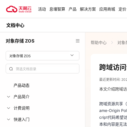
活动
息壤智算
产品
解决方案
应用商城
定价
文档中心
活动
热门活动
天翼云最新优惠活动，涵盖免费
对象存储 ZOS
帮助中心
对象存
试用，产品折扣等，助您降本增
安全隔离版Op
效！
OpenClaw云
起
查看全部活动
跨域访问
2026-01-27
企业出海解决
最近更新时间: 2026-
助力您的业务
跨域资源共享（Cr
产品动态
ame-Origi
本文介绍跨域访
cript代码
产品简介
云上钜惠
本和内容是无
跨域资源共享（Cr
计费说明
爆款云主机全场
ame-Origi
使用场景
cript代码
快速入门
本和内容是无法