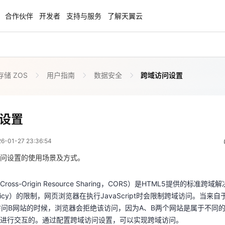
合作伙伴
开发者
支持与服务
了解天翼云
储 ZOS
用户指南
数据安全
跨域访问设置
enClaw
聚力AI赋能 天翼云大模型专项
NEW
服务器专属“龙虾“套餐低至1.5折
大模型特惠专区·Token Plan 轻享包低至9
起
跨域访问设置
设置
 15:36:54
方案
天翼云信创专区
NEW
NEW
01-27 23:36:54
扬帆出海，通达全球！
“一云多芯、一云多态”,国产化软件全面适
oss-Origin Resource Sharing，CORS）是HTML5提供的标
国产操作系统及硬件芯片支持丰富
n Policy）的限制，网页浏览器在执行JavaScript时会限制跨域访问。当来
问设置的使用场景及方式。
希望访问B网站的时候，浏览器会拒绝该访问，因为A、B两个网站是属于不
天翼云奖励推广计划
法进行交互的。通过配置跨域访问设置，可以实现跨域访问。
oss-Origin Resource Sharing，CORS）是HTML5提供的标
特惠，2核4G只要1.8折起！
加入成为云推官，推荐新用户注册下单得
n Policy）的限制，网页浏览器在执行JavaScript时会限制跨域访问。当来
奖励
希望访问B网站的时候，浏览器会拒绝该访问，因为A、B两个网站是属于不同
进行交互的。通过配置跨域访问设置，可以实现跨域访问。