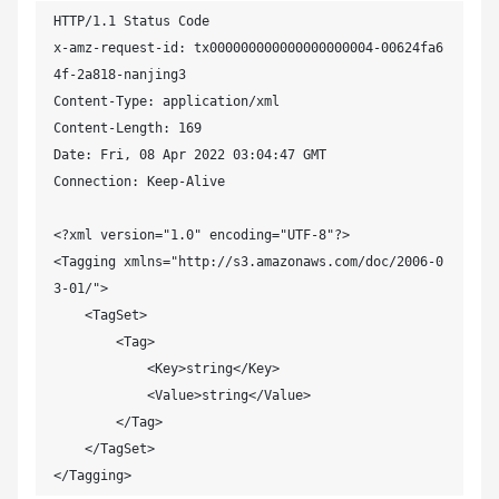
HTTP/1.1 Status Code

x-amz-request-id: tx000000000000000000004-00624fa6
4f-2a818-nanjing3

Content-Type: application/xml

Content-Length: 169

Date: Fri, 08 Apr 2022 03:04:47 GMT

Connection: Keep-Alive

<?xml version="1.0" encoding="UTF-8"?>

<Tagging xmlns="http://s3.amazonaws.com/doc/2006-0
3-01/">

    <TagSet>

        <Tag>

            <Key>string</Key>

            <Value>string</Value>

        </Tag>

    </TagSet>

</Tagging>