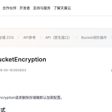
合作伙伴
开发者
支持与服务
了解天翼云
储 ZOS
API参考
API（原生接口）
Bucket进阶操作
enClaw
聚力AI赋能 天翼云大模型专项
NEW
服务器专属“龙虾“套餐低至1.5折
大模型特惠专区·Token Plan 轻享包低至9
起
DeleteBucketEncryption
ucketEncryption
 01:09:03
方案
天翼云信创专区
NEW
NEW
04-16 09:09:03
扬帆出海，通达全球！
“一云多芯、一云多态”,国产化软件全面适
国产操作系统及硬件芯片支持丰富
ketEncryption请求删除存储桶默认加密配置。
天翼云奖励推广计划
特惠，2核4G只要1.8折起！
加入成为云推官，推荐新用户注册下单得
ketEncryption请求删除存储桶默认加密配置。
样式
奖励
样式
cket}?encryption HTTP/1.1
