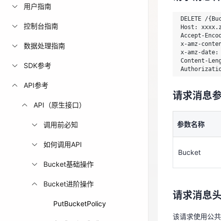
用户指南
Host: xxxx.z
免费活动
Accept-Encod
DELETE /{Buc
控制台指南
x-amz-conte
Host: xxxx.z
x-amz-date: 
Accept-Encod
免费试用中心
Content-Len
x-amz-conten
数据处理指南
x-amz-date: 
Authorizati
多款云产品免
Content-Leng
SDK参考
Authorizati
请求消息
API参考
请求消息
参数名称
API（原生接口）
Bucket
参数名称
调用前必知
如何调用API
Bucket
请求消息
Bucket基础操作
该请求使用公
Bucket进阶操作
请求消息
请求消息
PutBucketPolicy
该请求使用公共