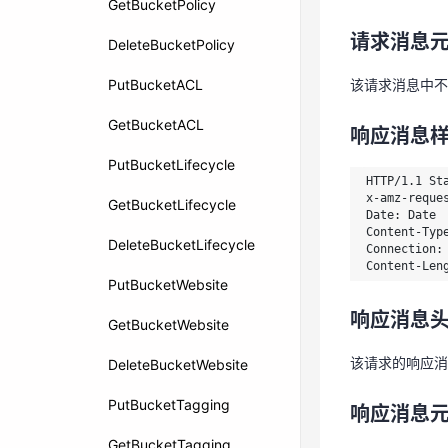
GetBucketPolicy
该请求消息中
请求消息
DeleteBucketPolicy
响应消息
该请求消息中不
PutBucketACL
HTTP/1.1 Sta
x-amz-reque
GetBucketACL
响应消息
Date: Date

Content-Typ
PutBucketLifecycle
Connection: 
HTTP/1.1 Sta
Content-Len
x-amz-reques
GetBucketLifecycle
Date: Date

Content-Type
DeleteBucketLifecycle
响应消息
Connection: 
Content-Len
PutBucketWebsite
该请求的响应
响应消息
GetBucketWebsite
响应消息
该请求的响应消
DeleteBucketWebsite
该请求的响应
PutBucketTagging
响应消息
错误码
GetBucketTagging