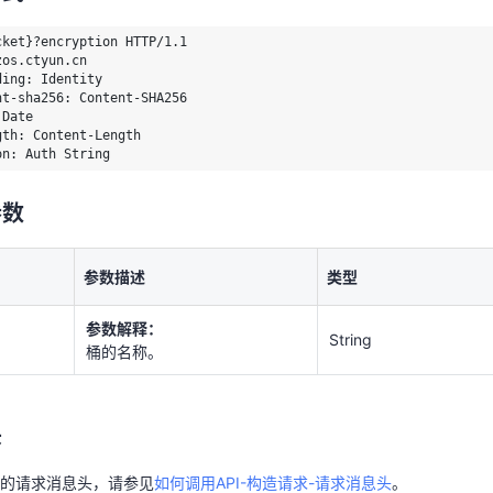
os.ctyun.cn

ing: Identity

ket}?encryption HTTP/1.1

nt-sha256: Content-SHA256 

os.ctyun.cn

Date

ing: Identity

天翼云用户体验官
HOT
NEW
gth: Content-Length

t-sha256: Content-SHA256 

Date

on: Auth String
费试用，快来开启云上之旅
您的洞察，重塑科技边界
th: Content-Length

on: Auth String
参数
参数
参数描述
类型
参数解释：
String
参数描述
类型
桶的名称。
参数解释：
String
头
桶的名称。
共的请求消息头，请参见
如何调用API-构造请求-请求消息头
。
头
元素
的请求消息头，请参见
如何调用API-构造请求-请求消息头
。