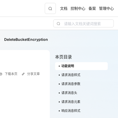
文档
控制中心
备案
管理中心
DeleteBucketEncryption
青云志云端助力计划
NEW
.9元
一站式科研助手，海外资源安全访问平台，助
力青年翼展宏图，平步青云
本页目录
功能说明
中小企业服务商合作专区
下载本页
分享文章
配，
国家云助力中小企业腾飞，高额上云补贴重磅
请求消息样式
上线
请求消息参数
请求消息头
现金
请求消息元素
响应消息样式