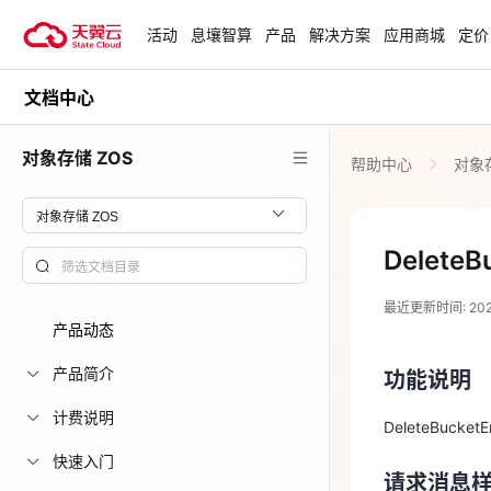
活动
息壤智算
产品
解决方案
应用商城
定价
文档中心
活动
热门活动
天翼云最新优惠活动，涵盖免费
对象存储 ZOS
帮助中心
对象存
试用，产品折扣等，助您降本增
安全隔离版Op
效！
OpenClaw云
起
查看全部活动
DeleteB
2026-04-16
企业出海解决
最近更新时间: 2026-
助力您的业务
产品动态
功能说明
产品简介
功能说明
DeleteBuc
云上钜惠
计费说明
爆款云主机全场
DeleteBuc
请求消息
快速入门
请求消息
DELETE /{Bu