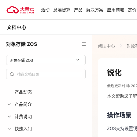
活动
息壤智算
产品
解决方案
应用商城
定价
文档中心
活动
热门活动
天翼云最新优惠活动，涵盖免费
对象存储 ZOS
帮助中心
对象存
试用，产品折扣等，助您降本增
安全隔离版Op
效！
OpenClaw云
起
查看全部活动
锐化
2025-04-14
企业出海解决
最近更新时间: 2025-
助力您的业务
产品动态
操作场景
本文帮助您了解
产品简介
ZOS支持设置
云上钜惠
操作场景
计费说明
爆款云主机全场
约束与限
ZOS支持设置
快速入门
原图的格