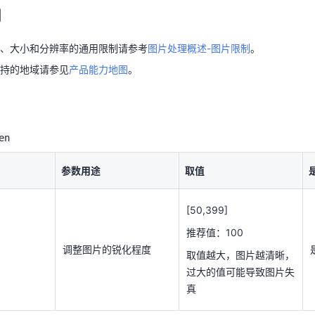
制
支持的地域请参见
产品能力地图
。
、大小和分辨率的通用限制请参考
图片处理概述-图片限制
。
天翼云用户体验官
HOT
NEW
持的地域请参见
产品能力地图
。
费试用，快来开启云上之旅
您的洞察，重塑科技边界
en
参数用途
取值
en
[50,399]
推荐值：100
参数用途
取值
调整图片的锐化程度
取值越大，图片越清晰，
过大的值可能导致图片失
[50,399]
真
推荐值：100
调整图片的锐化程度
取值越大，图片越清晰，
过大的值可能导致图片失
真
处理，锐化参数为100。具体请求参数为：