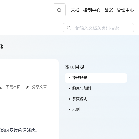
文档
控制中心
备案
管理中心
化
青云志云端助力计划
NEW
.9元
一站式科研助手，海外资源安全访问平台，助
力青年翼展宏图，平步青云
本页目录
操作场景
中小企业服务商合作专区
下载本页
分享文章
配，
国家云助力中小企业腾飞，高额上云补贴重磅
约束与限制
上线
参数说明
OS内图片的清晰度。
示例
现金
OS内图片的清晰度。