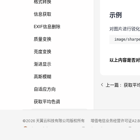
格式转换
image/sharp
信息获取
示例
EXIF信息删除
对图片进行锐化
质量变换
image/sharp
亮度变换
以上内容是否对
渐进显示
高斯模糊
上一篇 : 获取平
自适应方向
获取平均色调
锐化
©2026 天翼云科技有限公司版权所有
增值电信业务经营许可证A2.B1.
对比度
京公网安备11010802043424号
京ICP备 2021034386号
内切圆