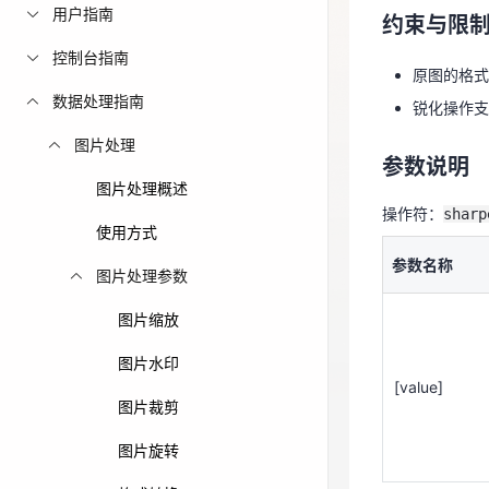
用户指南
约束与限
锐化操作
免费活动
控制台指南
原图的格式
免费试用中心
参数说明
数据处理指南
锐化操作支
多款云产品免
操作符：
sharp
图片处理
参数说明
参数名称
图片处理概述
操作符：
sharp
使用方式
参数名称
图片处理参数
[value]
图片缩放
图片水印
[value]
图片裁剪
示例
图片旋转
对图片进行锐化