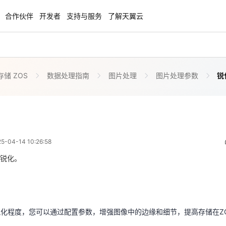
合作伙伴
开发者
支持与服务
了解天翼云
储 ZOS
数据处理指南
图片处理
图片处理参数
锐
enClaw
聚力AI赋能 天翼云大模型专项
NEW
服务器专属“龙虾“套餐低至1.5折
大模型特惠专区·Token Plan 轻享包低至9
起
锐化
 02:26:58
方案
天翼云信创专区
NEW
NEW
04-14 10:26:58
扬帆出海，通达全球！
“一云多芯、一云多态”,国产化软件全面适
国产操作系统及硬件芯片支持丰富
锐化。
锐化程度，您可以通过配置参数，增强图像中的边缘和细节，提高存储在Z
天翼云奖励推广计划
特惠，2核4G只要1.8折起！
加入成为云推官，推荐新用户注册下单得
制
奖励
锐化程度，您可以通过配置参数，增强图像中的边缘和细节，提高存储在Z
式、大小和分辨率的通用限制请参考
图片处理概述-图片限制
。