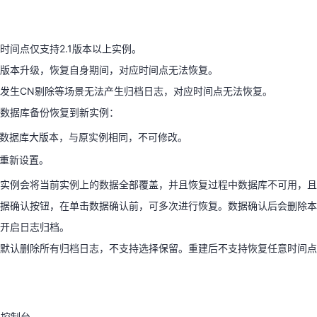
，版本升级，恢复自身期间，对应时间点无法恢复。
发生CN剔除等场景无法产生归档日志，对应时间点无法恢复。
时间点仅支持2.1版本以上实例。
天翼云用户体验官
HOT
NEW
将数据库备份恢复到新实例：
版本升级，恢复自身期间，对应时间点无法恢复。
费试用，快来开启云上之旅
您的洞察，重塑科技边界
、数据库大版本，与原实例相同，不可修改。
发生CN剔除等场景无法产生归档日志，对应时间点无法恢复。
需重新设置。
数据库备份恢复到新实例：
前实例会将当前实例上的数据全部覆盖，并且恢复过程中数据库不可用，
、数据库大版本，与原实例相同，不可修改。
数据确认按钮，在单击数据确认前，可多次进行恢复。数据确认后会删除
需重新设置。
新开启日志归档。
实例会将当前实例上的数据全部覆盖，并且恢复过程中数据库不可用，且
会默认删除所有归档日志，不支持选择保留。重建后不支持恢复任意时间
据确认按钮，在单击数据确认前，可多次进行恢复。数据确认后会删除本
开启日志归档。
默认删除所有归档日志，不支持选择保留。重建后不支持恢复任意时间点
理控制台。
实例管理”页面，选择指定的实例，单击实例名称。
侧导航栏中选择“备份恢复”页签，单击“恢复到指定时间点”。
理控制台。