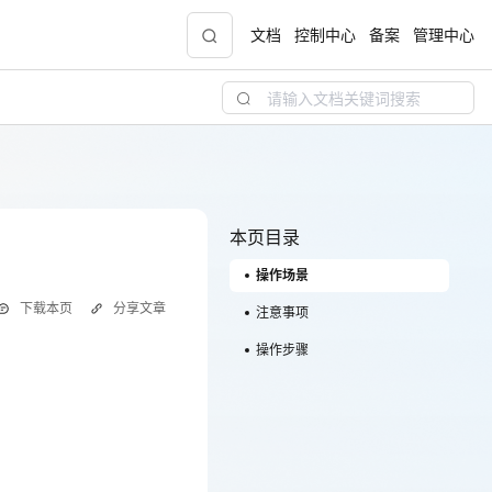
文档
控制中心
备案
管理中心
青云志云端助力计划
NEW
.9元
一站式科研助手，海外资源安全访问平台，助
力青年翼展宏图，平步青云
本页目录
操作场景
中小企业服务商合作专区
下载本页
分享文章
配，
国家云助力中小企业腾飞，高额上云补贴重磅
注意事项
上线
操作步骤
现金