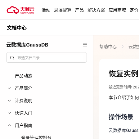
活动
息壤智算
产品
解决方案
应用商城
定价
文档中心
活动
热门活动
天翼云最新优惠活动，涵盖免费
云数据库GaussDB
帮助中心
云数据
试用，产品折扣等，助您降本增
安全隔离版Op
效！
OpenClaw云
起
查看全部活动
恢复实例
产品动态
2023-06-02
企业出海解决
最近更新时间: 2023-
助力您的业务
产品简介
操作场景
本节介绍了如何
计费说明
云数据库Gau
云上钜惠
快速入门
操作场景
爆款云主机全场
注意事项
用户指南
云数据库Gau
登录管理控制台
恢复到任意