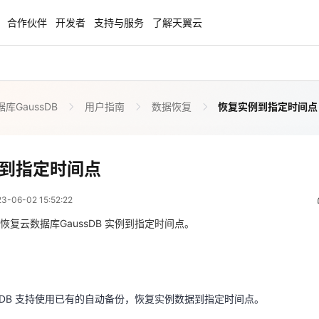
合作伙伴
开发者
支持与服务
了解天翼云
库GaussDB
用户指南
数据恢复
恢复实例到指定时间点
enClaw
聚力AI赋能 天翼云大模型专项
NEW
服务器专属“龙虾“套餐低至1.5折
大模型特惠专区·Token Plan 轻享包低至9
起
恢复实例到指定时间点
到指定时间点
 07:52:22
方案
天翼云信创专区
NEW
NEW
06-02 15:52:22
扬帆出海，通达全球！
“一云多芯、一云多态”,国产化软件全面适
国产操作系统及硬件芯片支持丰富
恢复云数据库GaussDB 实例到指定时间点。
ssDB 支持使用已有的自动备份，恢复实例数据到指定时间点。
天翼云奖励推广计划
特惠，2核4G只要1.8折起！
加入成为云推官，推荐新用户注册下单得
奖励
ssDB 支持使用已有的自动备份，恢复实例数据到指定时间点。
时间点仅支持2.1版本以上实例。