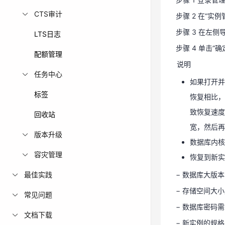
步骤 4 单击“
CTS审计
步骤 2 在“
说明
步骤 3 在左
LTS日志
如果打开并
步骤 4 单击“
配额管理
恢复相比，
说明
任务中心
致恢复速度
如果打开并
宽，然后
标签
恢复相比，
数据库内核
致恢复速度
回收站
恢复到新
宽，然后再
版本升级
− 数据库大版本
数据库内核
容灾管理
− 存储空间大
恢复到新实
− 数据库密码
最佳实践
− 数据库大版本
− 新实例的规
− 存储空间大
常见问题
− 新实例的节
− 数据库密码
文档下载
步骤 5 查看恢
− 新实例的规