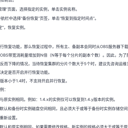
确定”，恢复实例。
实例管理”页面，选择指定的实例，单击实例名称。
侧导航栏中选择“备份恢复”页签，单击“恢复到指定时间点”。
行恢复功能，那么恢复过程中，所有主、备副本会同时从OBS服务器下
确定”，恢复实例。
OBS带宽消耗量增加到N倍（N等于每个分片的副本个数）。因此，为了
反而下降的情况，当待恢复集群的分片个数大于5个时，建议先咨询运维
行恢复功能，那么恢复过程中，所有主、备副本会同时从OBS服务器下
再决定是否开启并行恢复功能。
OBS带宽消耗量增加到N倍（N等于每个分片的副本个数）。因此，为了
版本小于1.4时，不支持开启并行恢复。
反而下降的情况，当待恢复集群的分片个数大于5个时，建议先咨询运维当
实例：
决定是否开启并行恢复功能。
与原实例相同。例如：1.4.x的实例仅可以恢复到1.4.y版本的实例。
版本小于1.4时，不支持开启并行恢复。
小默认和备份时实例磁盘空间相同，且必须大于或等于备份时实例存储空
例：
需重新设置。
与原实例相同。例如：1.4.x的实例仅可以恢复到1.4.y版本的实例。
格默认和原实例相同，如果需要修改规格，新实例的规格必须大于或等于
小默认和备份时实例磁盘空间相同，且必须大于或等于备份时实例存储空
点配置需要与备份时保持一致。
需重新设置。
复结果。
格默认和原实例相同，如果需要修改规格，新实例的规格必须大于或等于