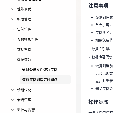
注意事项
节点扩容
免费活动
性能调优
实例故障，
恢复到任意
权限管理
免费试用中心
如果您要
节点扩容，
多款云产品免
实例管理
− 数据库引擎
实例故障，
− 数据库密码
参数模板管理
如果您要将
恢复到当
− 数据库引擎
数据备份
后会出现
− 数据库密码
数据恢复
志，并重
恢复到当前
通过备份文件恢复实例
删除实例
后会出现数
恢复实例到指定时间点
志，并重新
操作步骤
删除实例会
诊断优化
步骤 1 登录管
会话管理
操作步骤
步骤 2 在“
监控与告警
步骤 3 在左
步骤 1 登录管