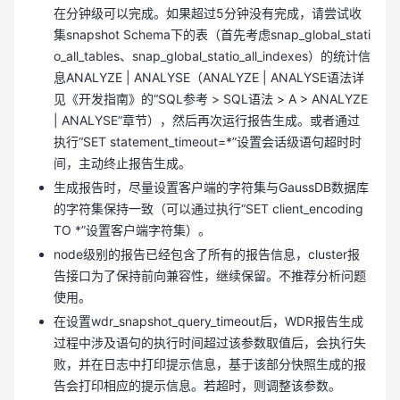
在分钟级可以完成。如果超过5分钟没有完成，请尝试收
集snapshot Schema下的表（首先考虑snap_global_stati
o_all_tables、snap_global_statio_all_indexes）的统计信
息ANALYZE | ANALYSE（ANALYZE | ANALYSE语法详
见《开发指南》的“SQL参考 > SQL语法 > A > ANALYZE
| ANALYSE”章节），然后再次运行报告生成。或者通过
执行“SET statement_timeout=*”设置会话级语句超时时
间，主动终止报告生成。
生成报告时，尽量设置客户端的字符集与GaussDB数据库
的字符集保持一致（可以通过执行“SET client_encoding
TO *”设置客户端字符集）。
node级别的报告已经包含了所有的报告信息，cluster报
告接口为了保持前向兼容性，继续保留。不推荐分析问题
使用。
在设置wdr_snapshot_query_timeout后，WDR报告生成
过程中涉及语句的执行时间超过该参数取值后，会执行失
败，并在日志中打印提示信息，基于该部分快照生成的报
告会打印相应的提示信息。若超时，则调整该参数。