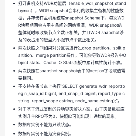
打开备机支持WDR功能后（enable_wdr_snapshot_stand
by=on），WDR snapshot会串行的收集主备机的性能数
据，并存储在主机系统库snapshot Schema下，每次WD
R快照期间会占用主备间的网络资源，WDR snapshot的
整体耗时跟收集节点个数正相关，并且WDR snapshot涉
及的表占用的磁盘大小跟节点个数正相关。
两次快照之间如果对分区表进行过drop partition、split p
artition、merge partition操作，可能会导致WDR报告中O
bject stats、Cache IO Stats面板中累计属性统计不准。
两次快照在snapshot.snapshot表中的version字段取值需
要相同。
不支持在备节点上执行“SELECT generate_wdr_report(b
egin_snap_id bigint, end_snap_id bigint, report_type c
string, report_scope cstring, node_name cstring);”。
对于基于流式复制的异地容灾解决方案，由于灾备数据库
实例升主RPO不为0，快照ID可能出现非递增的现象。
数据库实例不能为只读状态。
数据库实例不能为灾备实例。