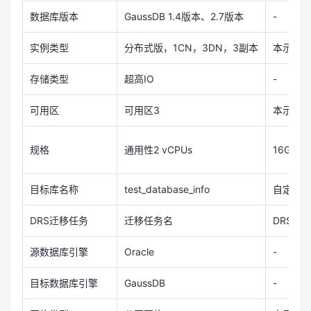
数据库版本
GaussDB 1.4版本、2.7版本
-
实例类型
分布式版，1CN，3DN，3副本
本示例
存储类型
超高IO
-
可用区
可用区3
本示例
规格
通用性2 vCPUs
16GB
目标库名称
test_database_info
自定义，
DRS迁移任务
迁移任务名
DRS-test
源数据库引擎
Oracle
-
目标数据库引擎
GaussDB
-