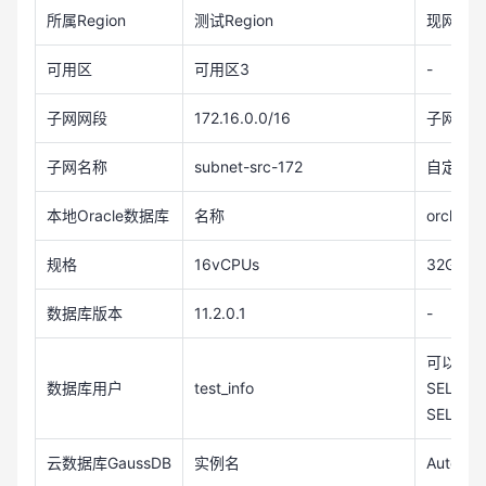
所属Region
测试Region
现网实际
可用区
可用区3
-
子网网段
172.16.0.0/16
子网选
子网名称
subnet-src-172
自定义
本地Oracle数据库
名称
orcl
规格
16vCPUs
32GB
数据库版本
11.2.0.1
-
可以自定
数据库用户
test_info
SELECT
SELECT
云数据库GaussDB
实例名
Auto-dr