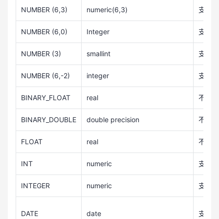
NUMBER (6,3)
numeric(6,3)
支持
NUMBER (6,0)
Integer
支持
NUMBER (3)
smallint
支持
NUMBER (6,-2)
integer
支持
BINARY_FLOAT
real
不支持
BINARY_DOUBLE
double precision
不支持
FLOAT
real
不支持
INT
numeric
支持
INTEGER
numeric
支持
DATE
date
支持