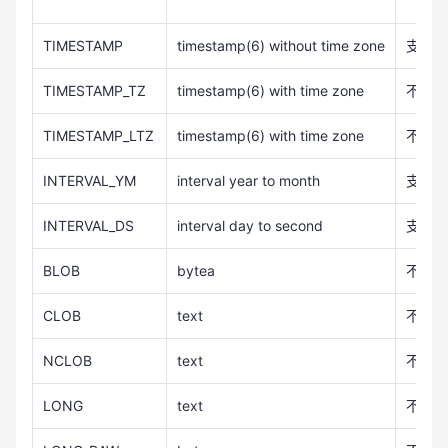
TIMESTAMP
timestamp(6) without time zone
支持
TIMESTAMP_TZ
timestamp(6) with time zone
不支持
TIMESTAMP_LTZ
timestamp(6) with time zone
不支持
INTERVAL_YM
interval year to month
支持
INTERVAL_DS
interval day to second
支持
BLOB
bytea
不支持
CLOB
text
不支持
NCLOB
text
不支持
LONG
text
不支持