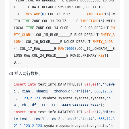
_FLOAT,COL_09_BDOUBLE___E BINARY_DOUBLE,COL_10_DAT
E______E DATE DEFAULT SYSTIMESTAMP,COL_11_TS______
__E 
TIMESTAMP
(
6
),COL_12_TSTZ______E 
TIMESTAMP
(
6
) W
ITH 
TIME
 ZONE,COL_13_TSLTZ_____E 
TIMESTAMP
(
6
) WITH 
LOCAL 
TIME
 ZONE,COL_14_CLOB______E CLOB DEFAULT 
EM
PTY_CLOB
(),COL_15_BLOB______E BLOB DEFAULT 
EMPTY_B
LOB
(),COL_16_NCLOB_____E NCLOB DEFAULT 
EMPTY_CLOB
(),COL_17_RAW_______E 
RAW
(
1000
),COL_19_LONGRAW___E 
LONG RAW,COL_24_ROWID_____E ROWID,PRIMARY 
KEY
(I
d) 插入两行数据。
insert
into
 test_info.DATATYPELIST 
values
(
4
,
'huawe
i'
,
'xian'
,
'shanxi'
,
'zhongguo'
,
'shijie'
, 
666
,
12.32
1
,
1.123
,
2.123
,sysdate,sysdate,sysdate,sysdate,
'h
w'
,
'cb'
,
'df'
,
'FF'
,
'FF'
,
'AAAYEVAAJAAAACrAAA'
insert
into
 test_info.DATATYPELIST 
values
(
2
,
'Migra
te-test'
,
'test1'
,
'test2'
,
'test3'
,
'test4'
, 
666
,
12.3
21
,
1.123
,
2.123
,sysdate,sysdate,sysdate,sysdate,
'h