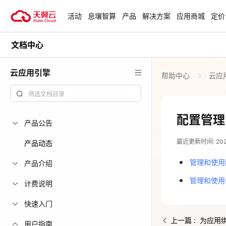
活动
息壤智算
产品
解决方案
应用商城
定价
文档中心
活动
热门活动
天翼云最新优惠活动，涵盖免费
云应用引擎
帮助中心
云应
试用，产品折扣等，助您降本增
安全隔离版Op
效！
OpenClaw云
起
查看全部活动
配置管理
产品公告
企业出海解决
最近更新时间: 2026
助力您的业务
产品动态
管理和使用配
产品介绍
云上钜惠
管理和使用保
计费说明
爆款云主机全场
快速入门
上一篇 : 为应用
用户指南