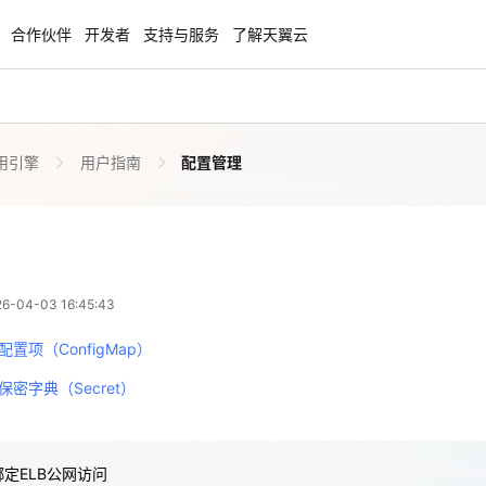
合作伙伴
开发者
支持与服务
了解天翼云
用引擎
用户指南
配置管理
enClaw
聚力AI赋能 天翼云大模型专项
NEW
服务器专属“龙虾“套餐低至1.5折
大模型特惠专区·Token Plan 轻享包低至9
起
方案
天翼云信创专区
NEW
NEW
-04-03 16:45:43
扬帆出海，通达全球！
“一云多芯、一云多态”,国产化软件全面适
国产操作系统及硬件芯片支持丰富
置项（ConfigMap）
天翼云奖励推广计划
密字典（Secret）
特惠，2核4G只要1.8折起！
加入成为云推官，推荐新用户注册下单得
奖励
绑定ELB公网访问