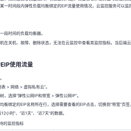
某一时间段内弹性负载均衡绑定的EIP流量使用情况，云监控服务可以监控
了一段时间的负载均衡器。
主机在关机、故障、删除状态，无法在云监控中查看其监控指标。当后端
天翼云用户体验官
HOT
NEW
。
费试用，快来开启云上之旅
您的洞察，重塑科技边界
一段时间的负载均衡器。
机在关机、故障、删除状态，无法在云监控中查看其监控指标。当后端云
EIP使用流量
台。
EIP使用流量
表 > 网络 > 虚拟私有云”。
树，选择“弹性公网IP和带宽 > 弹性公网IP”。
。
均衡绑定的EIP名称所在行，选择需要查看的EIP点击，切换到“带宽”页签，
表 > 网络 > 虚拟私有云”。
近12小时”、“近1天”、“近7天”的数据。
，选择“弹性公网IP和带宽 > 弹性公网IP”。
支持的监控指标
均衡绑定的EIP名称所在行，选择需要查看的EIP点击，切换到“带宽”页签，
近12小时”、“近1天”、“近7天”的数据。
含义
取值范围
测试对象
支持的监控指标