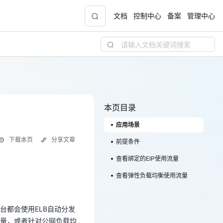
文档
控制中心
备案
管理中心
青云志云端助力计划
NEW
.9元
一站式科研助手，海外资源安全访问平台，助
力青年翼展宏图，平步青云
本页目录
应用场景
中小企业服务商合作专区
下载本页
分享文章
配，
国家云助力中小企业腾飞，高额上云补贴重磅
前提条件
上线
查看绑定的EIP使用流量
台都会使用ELB自动分发
查看弹性负载均衡使用流量
流量，或者针对公网负载均
现金
ELB的流量数据。
台都会使用ELB自动分发
量，或者针对公网负载均