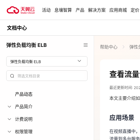
活动
息壤智算
产品
解决方案
应用商城
定价
文档中心
活动
热门活动
天翼云最新优惠活动，涵盖免费
弹性负载均衡 ELB
帮助中心
弹性负
试用，产品折扣等，助您降本增
安全隔离版Op
效！
OpenClaw云
起
查看全部活动
查看流量
2023-12-04
企业出海解决
最近更新时间: 2023-
助力您的业务
产品动态
应用场景
本文主要介绍如
产品简介
在视频直播中，
云上钜惠
流量到多台服
应用场景
计费说明
爆款云主机全场
衡，您需要查看
在视频直播中，
权限管理
流量到多台服务