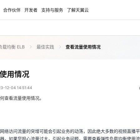
合作伙伴
开发者
支持与服务
了解天翼云
载均衡 ELB
最佳实践
查看流量使用情况
enClaw
聚力AI赋能 天翼云大模型专项
NEW
服务器专属“龙虾“套餐低至1.5折
大模型特惠专区·Token Plan 轻享包低至9
起
查看流量使用情况
使用情况
 06:51:44
方案
天翼云信创专区
NEW
NEW
12-04 14:51:44
扬帆出海，通达全球！
“一云多芯、一云多态”,国产化软件全面适
国产操作系统及硬件芯片支持丰富
何查看流量使用情况。
网络访问流量的突增可能会引起业务的动荡，因此绝大多数的视频直播平
天翼云奖励推广计划
务器，如果您担心流量过大，引起业务问题，需要查看弹性负载均衡使用
特惠，2核4G只要1.8折起！
加入成为云推官，推荐新用户注册下单得
某一时间段内弹性负载均衡绑定的EIP流量使用情况，云监控服务可以监控
奖励
网络访问流量的突增可能会引起业务的动荡，因此绝大多数的视频直播平
器，如果您担心流量过大，引起业务问题，需要查看弹性负载均衡使用流