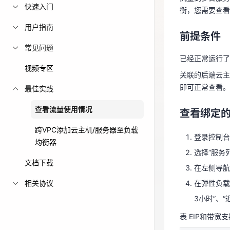
前提条件
快速入门
衡，您需要查看
免费活动
已经正常运行
用户指南
前提条件
关联的后端云
免费试用中心
常见问题
即可正常查看
多款云产品免
已经正常运行了
视频专区
关联的后端云主
查看绑定的
即可正常查看。
最佳实践
登录控制
查看流量使用情况
查看绑定的
选择“服务列
跨VPC添加云主机/服务器至负载
在左侧导航
登录控制台
均衡器
在弹性负载
选择“服务列
3小时”、“
文档下载
在左侧导航树
表 EIP和带宽
相关协议
在弹性负载
3小时”、“
指标名称
表 EIP和带宽