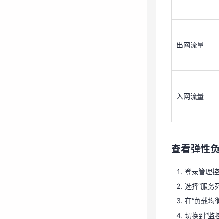
入网流量
出网流量
查看弹性
登录管理
入网流量
选择“服务列
在“负载均
切换到“监
查看弹性
支持查看“近1小
登录管理控
选择“服务列
在“负载均
切换到“监