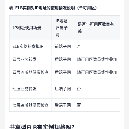
表-ELB实例对IP地址的使用情况说明（单可用区）
IP地址
是否与可用区数量有
IP地址使用场景
归属子
使
关
网
ELB实例的虚拟IP
前端子网
否
1
四层业务转发
后端子网
随可用区数量线性叠加
实
四层监听器健康检查
后端子网
随可用区数量线性叠加
1
2
七层业务转发
后端子网
否
说
七层监听器健康检查
后端子网
否
重
共享型
ELB有实例规格吗？