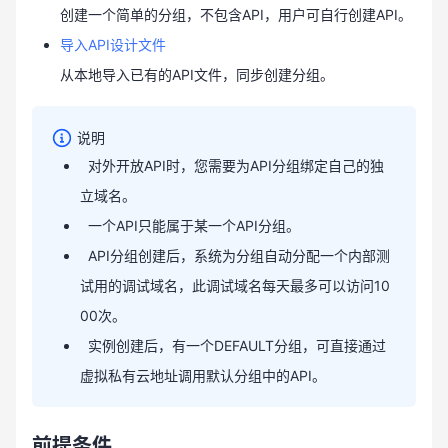
创建一个简单的分组，不包含API，用户可自行创建API。
导入API设计文件
从本地导入已有的API文件，同步创建分组。
说明
对外开放
API
时，您需要为
API
分组绑定自己的独
立域名。
一个
API
只能属于某一个
API
分组。
API
分组创建后，系统为分组自动分配一个内部测
试用的调试域名，此调试域名每天最多可以访问
10
00
次。
实例创建后，有一个
DEFAULT
分组，可直接通过
虚拟私有云地址调用默认分组中的
API
。
前提条件