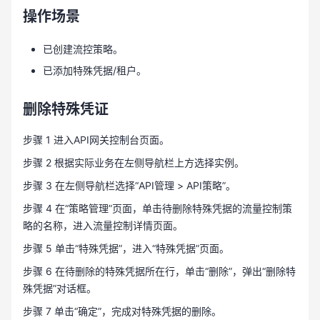
操作场景
已创建流控策略。
已添加特殊凭据/租户。
删除特殊凭证
步骤 1 进入API网关控制台页面。
步骤 2 根据实际业务在左侧导航栏上方选择实例。
步骤 3 在左侧导航栏选择“API管理 > API策略”。
步骤 4 在“策略管理”页面，单击待删除特殊凭据的流量控制策
略的名称，进入流量控制详情页面。
步骤 5 单击“特殊凭据”，进入“特殊凭据”页面。
步骤 6 在待删除的特殊凭据所在行，单击“删除”，弹出“删除特
殊凭据”对话框。
步骤 7 单击“确定”，完成对特殊凭据的删除。