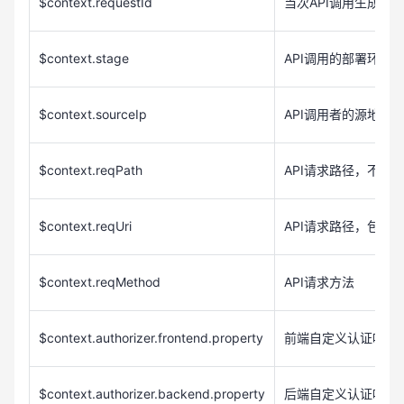
$context.requestId
API
当次
调用生成请
$context.stage
API
调用的部署环境
$context.sourceIp
API
调用者的源地址
$context.reqPath
API
请求路径，不包
$context.reqUri
API
q
请求路径，包含
$context.reqMethod
API
请求方法
$context.authorizer.frontend.property
前端自定义认证响应
$context.authorizer.backend.property
后端自定义认证响应