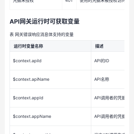
401
A
凭据未授权
使用的凭据未被授权访问该
API网关运行时可获取变量
表 网关错误响应消息体支持的变量
运行时变量名称
描述
$context.apiId
API
ID
的
$context.apiName
API
名称
$context.appId
API
调用者的凭据对
$context.appName
API
调用者的凭据对