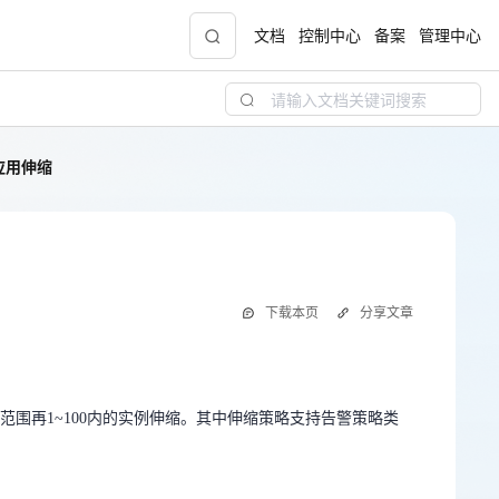
文档
控制中心
备案
管理中心
应用伸缩
青云志云端助力计划
NEW
.9元
一站式科研助手，海外资源安全访问平台，助
力青年翼展宏图，平步青云
中小企业服务商合作专区
下载本页
分享文章
配，
国家云助力中小企业腾飞，高额上云补贴重磅
围再1~100内的实例伸缩。其中伸缩策略支持告警策略类
上线
围再1~100内的实例伸缩。其中伸缩策略支持告警策略类
现金
进入应用管理列表；