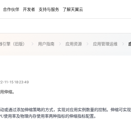
合作伙伴
开发者
支持与服务
了解天翼云
器引擎（旧版）
用户指南
应用资源
应用管理运维
enClaw
聚力AI赋能 天翼云大模型专项
NEW
服务器专属“龙虾“套餐低至1.5折
大模型特惠专区·Token Plan 轻享包低至9
起
应用伸缩
 10:23:49
方案
天翼云信创专区
NEW
NEW
11-15 18:23:49
扬帆出海，通达全球！
“一云多芯、一云多态”,国产化软件全面适
动或通过添加伸缩策略的方式，实现对应用实例数量的控制。伸缩可实现范
国产操作系统及硬件芯片支持丰富
用伸缩。
PU使用率及物理内存使用率两种指标的伸缩指标配置。
天翼云奖励推广计划
动或通过添加伸缩策略的方式，实现对应用实例数量的控制。伸缩可实现范
特惠，2核4G只要1.8折起！
加入成为云推官，推荐新用户注册下单得
PU使用率及物理内存使用率两种指标的伸缩指标配置。
奖励
工作负载
擎控制台，单击左侧导航栏的【
】
>
【无状态】或【有状态】，