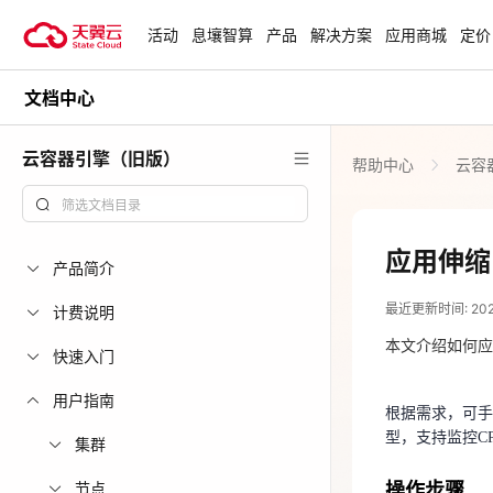
活动
息壤智算
产品
解决方案
应用商城
定价
文档中心
活动
热门活动
天翼云最新优惠活动，涵盖免费
云容器引擎（旧版）
帮助中心
云容
试用，产品折扣等，助您降本增
安全隔离版Op
效！
OpenClaw云
起
查看全部活动
应用伸缩
产品简介
2022-11-15
企业出海解决
最近更新时间: 2022-
助力您的业务
计费说明
根据需求，可手
本文介绍如何应
型，支持监控C
快速入门
云上钜惠
用户指南
操作步骤
根据需求，可手
爆款云主机全场
型，支持监控C
集群
1.
登录云容器引
节点
操作步骤