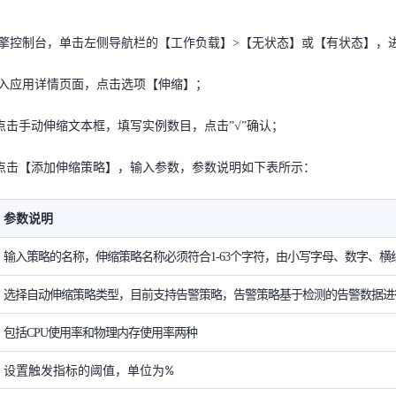
进入应用详情页面，点击选项【伸缩】；
工作负载
擎控制台，单击左侧导航栏的【
】
>
【无状态】或【有状态】，
点击手动伸缩文本框，填写实例数目，点击”√”确认；
天翼云用户体验官
HOT
NEW
进入应用详情页面，点击选项【伸缩】；
费试用，快来开启云上之旅
您的洞察，重塑科技边界
点击【添加伸缩策略】，输入参数，参数说明如下表所示：
点击手动伸缩文本框，填写实例数目，点击”√”确认；
参数说明
点击【添加伸缩策略】，输入参数，参数说明如下表所示：
输入策略的名称，伸缩策略名称必须符合1-63个字符，由小写字母、数字、横
选择自动伸缩策略类型，目前支持告警策略，告警策略基于检测的告警数据进
参数说明
包括CPU使用率和物理内存使用率两种
输入策略的名称，伸缩策略名称必须符合1-63个字符，由小写字母、数字、横
设置触发指标的阈值，单位为%
选择自动伸缩策略类型，目前支持告警策略，告警策略基于检测的告警数据进
伸缩时允许达到的最大实例数，最大值为100
包括CPU使用率和物理内存使用率两种
伸缩时允许达到的最小实例数，最小可设置为1
设置触发指标的阈值，单位为%