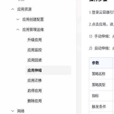
2.点击应用，
免费活动
应用资源
1.
登录云容器引
1）
手动伸缩：
应用创建配置
免费试用中心
2.点击应用，
多款云产品免
2）自动伸缩：
应用管理运维
1）
手动伸缩：
升级应用
参数
2）自动伸缩：
应用监控
策略名称
应用回退
策略类型
参数
应用伸缩
指标
策略名称
应用迁移
触发条件
策略类型
启停应用
最大实例数
指标
删除应用
最小实例数
触发条件
网络