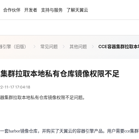
合作伙伴
开发者
支持与服务
了解天翼云
器引擎（旧版）
常见问题
其他问题
CCE容器集群拉取
enClaw
聚力AI赋能 天翼云大模型专项
NEW
服务器专属“龙虾“套餐低至1.5折
大模型特惠专区·Token Plan 轻享包低至9
起
CCE容器集群拉取本地私有仓库
器集群拉取本地私有仓库镜像权限不足
 09:04:18
方案
天翼云信创专区
NEW
NEW
11-17 17:04:18
扬帆出海，通达全球！
“一云多芯、一云多态”,国产化软件全面适
国产操作系统及硬件芯片支持丰富
容器集群拉取本地私有仓库镜像权限不足问题。
一套harbor镜像仓库，并购买了天翼云的容器引擎产品。用户需要cce集群
天翼云奖励推广计划
特惠，2核4G只要1.8折起！
加入成为云推官，推荐新用户注册下单得
奖励
一套harbor镜像仓库，并购买了天翼云的容器引擎产品。用户需要cce集群
r仓库所在网络与cce容器引擎集群的网络是联通的