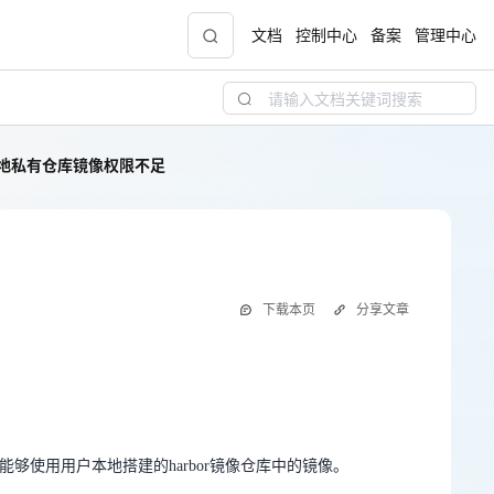
文档
控制中心
备案
管理中心
本地私有仓库镜像权限不足
青云志云端助力计划
NEW
.9元
一站式科研助手，海外资源安全访问平台，助
力青年翼展宏图，平步青云
镜像权限不足
中小企业服务商合作专区
下载本页
分享文章
配，
国家云助力中小企业腾飞，高额上云补贴重磅
上线
能够使用用户本地搭建的harbor镜像仓库中的镜像。
现金
能够使用用户本地搭建的harbor镜像仓库中的镜像。