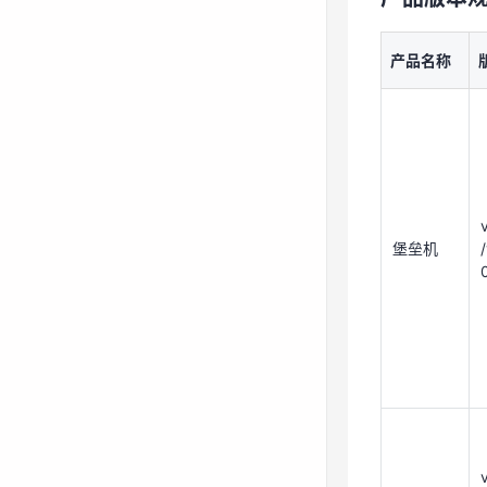
堡垒机
产品名称
堡垒机
数据库审
计