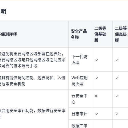
二级等
二级
说明
安全产
等保测评项
保基础
保高
品名称
版
版
天翼云用户体验官
HOT
NEW
二级等
二级等
应避免将重要网络区域部署在边界处，
费试用，快来开启云上之旅
您的洞察，重塑科技边界
安全产品
下一代防
重要网络区域与其他网络区域之间应采
✓
✓
等保测评项
保基础
保高级
火墙
名称
取可靠的技术隔离手段
版
版
应具有提供访问控制、边界防护、入侵
Web应用
✓
✓
应避免将重要网络区域部署在边界处，
防范等安全机制
防火墙
下一代防
重要网络区域与其他网络区域之间应采
✓
✓
火墙
取可靠的技术隔离手段
云安全中
×
✓
心
应具有提供访问控制、边界防护、入侵
Web应用
✓
✓
应启用安全审计功能，数据进行安全审
日志审计
✓
✓
防范等安全机制
防火墙
计
数据库审
云安全中
×
✓
×
×
计
心
应对用户进行身份鉴别、访问控制、运
×
✓
应启用安全审计功能，数据进行安全审
堡垒机
日志审计
✓
✓
维审计
计
数据库审
漏洞扫描
×
×