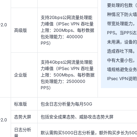
要处理的包数（
标准版
包含日志分析量为每月50G
种情况下防火墙
支持2Gbps公网流量处理能
态势大屏
包括安全成果态势、威胁攻击态势大屏
v2.0
带宽处理能力，
力峰值（IPSec VPN 吞吐量
v2.0
高级版
日志分析
上限：200Mbps、每秒数据
PPS。当PP
默认需购买500G日志分析量，额外购买步长为50
量
包处理能力：400000
未用满，设备的
PPS）
按照需防护的主机个数购买，提供安全概览、资产
标准版
造成吞吐下降。
描、基线管理功能。
v1.0
中有大量小包，
支持4Gbps公网流量处理能
网页防篡
按照需防护的主机个数购买，提供网页防篡改能力
力峰值（IPSec VPN 吞吐量
墙规格避免业务
改版
暗链等网页风险问题。
企业版
上限：500Mbps、每秒数据
IPsec VPN
包处理能力：2500000
按照需防护的主机个数购买，提供安全概览、资产
旗舰版
PPS）
描、基线管理功能。
v2.0
网页防篡
按照需防护的主机个数购买，提供网页防篡改能力
标准版
包含日志分析量为每月50G
改版
暗链等网页风险问题。
态势大屏
包括安全成果态势、威胁攻击态势大屏
标准版
防护10个站点，支持带宽防护200Mb
v2.0
域名扩展
日志分析
每个扩展包支持10个域名防护
默认需购买500G日志分析量，额外购买步长为50
包
量