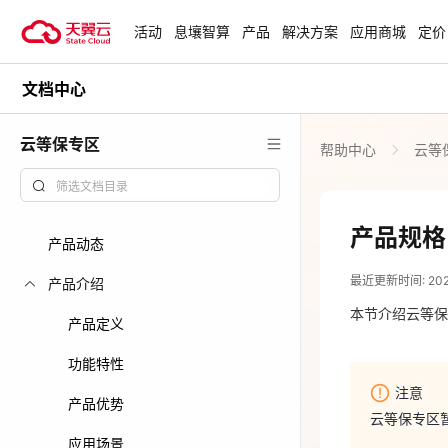
活动
息壤智算
产品
解决方案
应用商城
定价
文档中心
活动
热门活动
天翼云最新优惠活动，涵盖免费
云等保专区
帮助中心
云等
试用，产品折扣等，助您降本增
安全隔离版Op
效！
OpenClaw云
起
查看全部活动
产品规格
产品动态
2026-04-21
企业出海解决
最近更新时间: 2026-
助力您的业务
产品介绍
本节介绍云等保
注意
产品定义
云上钜惠
云等保专区
功能特性
爆款云主机全场
注意
产品优势
云等保专区
产品套餐
应用场景