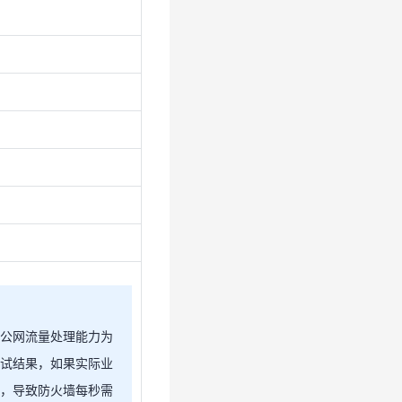
的公网流量处理能力为
测试结果，如果实际业
包，导致防火墙每秒需
PPS）大幅增加，这
墙的性能瓶颈往往不是
，而是其能处理的最大
S达到瓶颈时，即使带宽
的处理能力也会耗尽，
。若您的实际业务流量
，建议选择更高的防火
务访问延迟高。
公网流量处理能力为
说明请参考：
常见问题
。
试结果，如果实际业
，导致防火墙每秒需