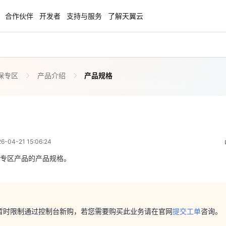
合作伙伴
开发者
支持与服务
了解天翼云
保专区
产品介绍
产品规格
enClaw
聚力AI赋能 天翼云大模型专项
NEW
服务器专属“龙虾“套餐低至1.5折
大模型特惠专区·Token Plan 轻享包低至9
起
产品规格
 07:06:24
方案
天翼云信创专区
NEW
NEW
04-21 15:06:24
扬帆出海，通达全球！
“一云多芯、一云多态”,国产化软件全面适
国产操作系统及硬件芯片支持丰富
专区产品的产品规格。
天翼云奖励推广计划
暂时限制通过控制台新购，若您需要购买此业务请在官网
提交工单
咨询。
特惠，2核4G只要1.8折起！
加入成为云推官，推荐新用户注册下单得
奖励
暂时限制通过控制台新购，若您需要购买此业务请在官网
提交工单
咨询。
说明