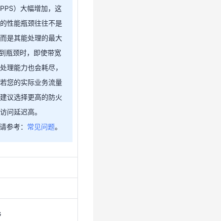
PPS）大幅增加，这
的性能瓶颈往往不是
而是其能处理的最大
S达到瓶颈时，即使带宽
G
处理能力也会耗尽，
管理、入侵检测、漏洞扫
若您的实际业务流量
建议选择更高的防火
，解决页面篡改、挂马、
访问延迟高。
说明请参考：
常见问题
。
管理、入侵检测、漏洞扫
，解决页面篡改、挂马、
G