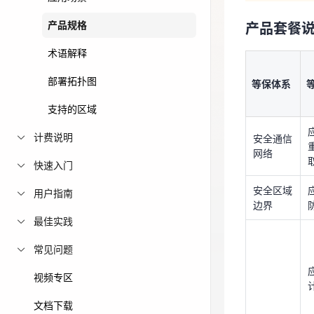
免费活动
产品规格
产品套餐
等保体
系
术语解释
免费试用中心
多款云产品免
安全通信
部署拓扑图
等保体系
网络
支持的区域
安全区域
边界
计费说明
安全通信
网络
快速入门
安全区域
用户指南
边界
最佳实践
安全计算
常见问题
环境
视频专区
文档下载