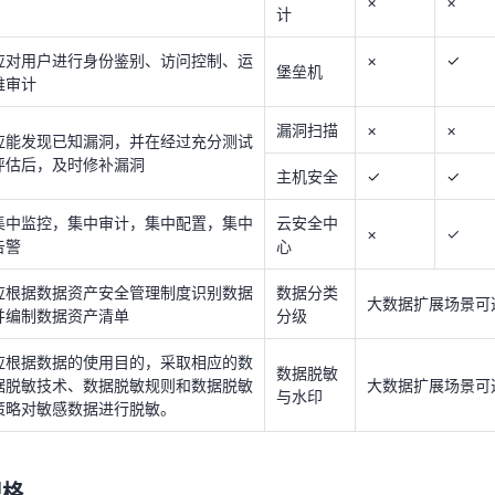
×
×
应能发现已知漏洞，并在经过充分测试
计
评估后，及时修补漏洞
主机安全
✓
✓
应对用户进行身份鉴别、访问控制、运
×
✓
堡垒机
集中监控，集中审计，集中配置，集中
云安全中
维审计
×
✓
告警
心
漏洞扫描
×
×
应能发现已知漏洞，并在经过充分测试
应根据数据资产安全管理制度识别数据
数据分类
大数据扩展场景可
并编制数据资产清单
分级
评估后，及时修补漏洞
主机安全
✓
✓
应根据数据的使用目的，采取相应的数
数据脱敏
集中监控，集中审计，集中配置，集中
云安全中
据脱敏技术、数据脱敏规则和数据脱敏
大数据扩展场景可
×
✓
与水印
策略对敏感数据进行脱敏。
告警
心
应根据数据资产安全管理制度识别数据
数据分类
大数据扩展场景可
规格
并编制数据资产清单
分级
应根据数据的使用目的，采取相应的数
版
规格
规格说明
数据脱敏
本
据脱敏技术、数据脱敏规则和数据脱敏
大数据扩展场景可
与水印
策略对敏感数据进行脱敏。
10资产
支持10资产管理
20资产
支持20资产管理
规格