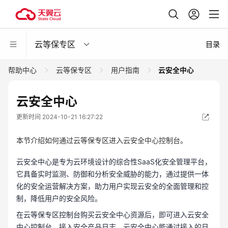
云等保专区
目录
帮助中心
云等保专区
用户指南
云安全中心
云安全中心
更新时间 2024-10-21 16:27:22
本节介绍如何通过云等保专区进入云安全中心控制台。
云安全中心是专为云环境设计的综合性SaaS化安全管理平台，
它具备实时监测、防御和分析安全威胁的能力，通过提供一体
化的安全运营解决方案，助力用户实现云安全的全面管理和控
制，降低用户的安全风险。
在云等保专区控制台购买云安全中心资源后，即可进入云安全
中心控制台，接入安全产品日志，云安全中心能通过接入的日