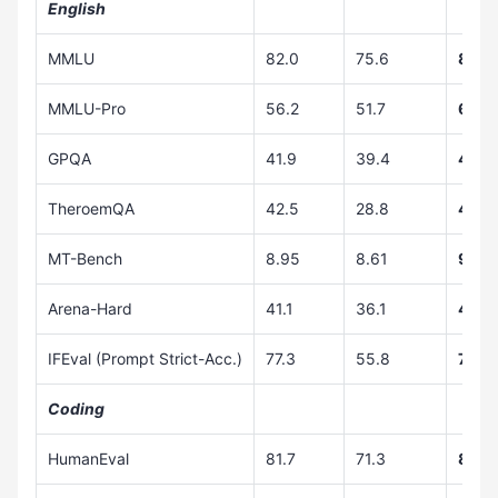
English
MMLU
82.0
75.6
82.3
MMLU-Pro
56.2
51.7
64.4
GPQA
41.9
39.4
42.4
TheroemQA
42.5
28.8
44.4
MT-Bench
8.95
8.61
9.12
Arena-Hard
41.1
36.1
48.1
IFEval (Prompt Strict-Acc.)
77.3
55.8
77.6
Coding
HumanEval
81.7
71.3
86.0