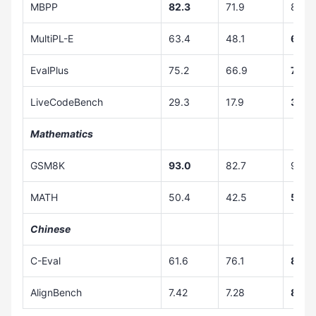
MBPP
82.3
71.9
80.2
MultiPL-E
63.4
48.1
69.2
EvalPlus
75.2
66.9
79.0
LiveCodeBench
29.3
17.9
35.7
Mathematics
GSM8K
93.0
82.7
91.1
MATH
50.4
42.5
59.7
Chinese
C-Eval
61.6
76.1
83.8
AlignBench
7.42
7.28
8.27