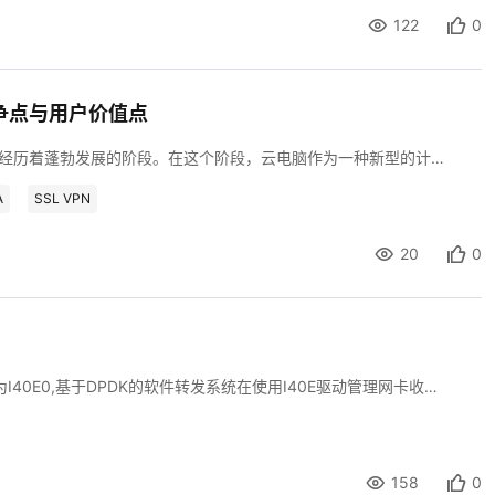
122
0
争点与用户价值点
随着云计算技术的不断发展和普及，中国云桌面市场正在经历着蓬勃发展的阶段。在这个阶段，云电脑作为一种新型的计算方式，逐渐成为市场关注的焦点。本文将围绕“在中国云桌面市场蓬勃发展的阶段，云电脑的产品竞争点在哪，对应的用户价值点又是什么”这一主题，进行深入探讨。
A
SSL VPN
20
0
Intel X710、XL710、X722等网卡在DPDK中使用的驱动为I40E0,基于DPDK的软件转发系统在使用I40E驱动管理网卡收发包时有一些列的初始化配置参数，本文结合DPDK-17.11代码对其中一些关键参数进行分析
158
0