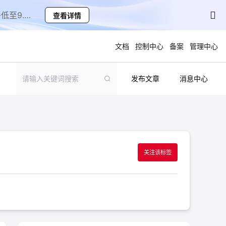
爆款云主机低至1.5折起，Token套餐低至9.9元/月起！
查看详情
文档
控制中心
备案
管理中心
发布文章
消息中心
聚力AI赋能 天翼云大模型专项
5折
大模型特惠专区·Token Plan 轻享包低至9.9元
起
关注该标签
天翼云信创专区
NEW
“一云多芯、一云多态”,国产化软件全面适配，
国产操作系统及硬件芯片支持丰富
天翼云奖励推广计划
！
加入成为云推官，推荐新用户注册下单得现金