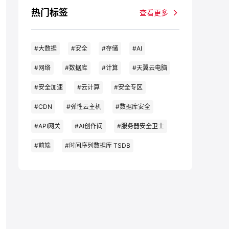
奖励
热门标签
查看更多
#大数据
#安全
#存储
#AI
#网络
#数据库
#计算
#天翼云电脑
#安全加速
#云计算
#安全专区
#CDN
#弹性云主机
#数据库安全
#API网关
#AI创作间
#服务器安全卫士
#前端
#时间序列数据库 TSDB
#企业应用