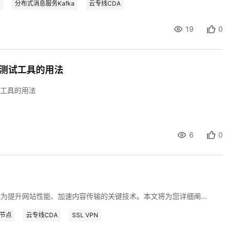
N
分布式消息服务Kafka
云专线CDA
19
0
ync 测试工具的用法
 测试工具的用法
6
0
随着互联网技术的飞速发展，内容分发网络（CDN）已成为提升网站性能、加速内容传输的关键技术。本文将为您详细阐述CDN的搭建过程，从基本概念到实际操作，助您从零开始，逐步成为CDN搭建的高手。
端节点
云专线CDA
SSL VPN