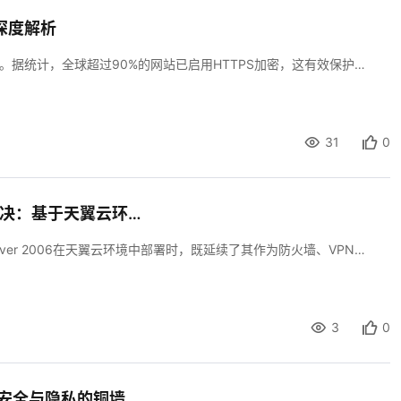
的深度解析
在数字化时代，SSL/TLS协议已成为网络通信安全的基石。据统计，全球超过90%的网站已启用HTTPS加密，这有效保护了用户数据隐私，但也给网络运维和安全分析带来了新挑战——加密流量如同"黑盒"，传统抓包工具无法直接解析内容。对于开发工程师而言，掌握SSL解密技术不仅是调试加密通信的必备技能，更是进行性能优化、安全审计和故障排查的关键能力。 本文将以Wireshark为核心工具，系统阐述SSL解密的技术原理、配置方法及实战案例，帮助读者突破加密流量的分析障碍，提升网络调试效率。
天翼云用户体验官
HOT
NEW
31
0
费试用，快来开启云上之旅
您的洞察，重塑科技边界
ISAServer2006使用经验与部分疑难问题解决：基于天翼云环境的深度实践
作为企业级安全网关的经典解决方案，Microsoft ISA Server 2006在天翼云环境中部署时，既延续了其作为防火墙、VPN和Web缓存的强大功能，也面临着云原生架构带来的新挑战。本文结合天翼云环境特性，从部署优化、功能配置、疑难排障三个维度，系统梳理ISAServer2006的实践要点。
3
0
天翼云CDN的SSL/TLS加速技术：筑牢数据安全与隐私的铜墙铁壁