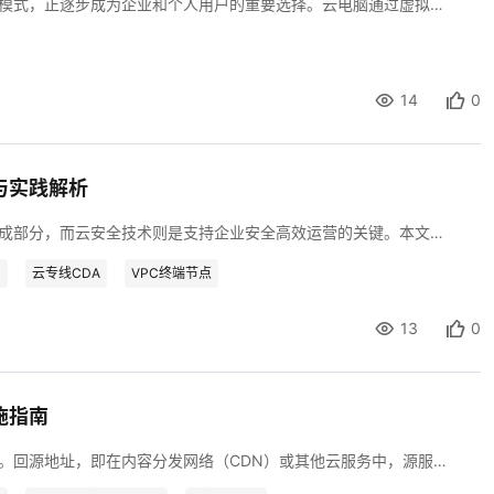
随着云计算技术的迅猛发展，云电脑作为一种新型的计算模式，正逐步成为企业和个人用户的重要选择。云电脑通过虚拟化技术将计算资源、存储资源和网络资源封装成一个独立的虚拟环境，用户可以通过网络随时随地访问自己的虚拟桌面和应用。然而，在云电脑跨地域部署的过程中，如何优化传输协议以提升性能，成为了一个亟待解决的问题。本文将从传输协议的基本原理出发，探讨其在云电脑跨地域部署中的性能优化策略，以期为开发者提供有价值的参考。
14
0
与实践解析
在数字化时代，云计算已成为企业技术基础设施的核心组成部分，而云安全技术则是支持企业安全高效运营的关键。本文将深入探讨云安全技术在业务应用中的优势，分析其如何帮助企业实现数据保护、提升系统稳定性，并促进业务创新和成本效益。
N
云专线CDA
VPC终端节点
13
0
施指南
在云安全架构中，确保数据的安全传输是至关重要的一环。回源地址，即在内容分发网络（CDN）或其他云服务中，源服务器的实际地址，对于维护数据完整性和安全性具有重要意义。本文将详细探讨云安全如何确定和验证回源地址，包括相关的策略、技术手段及其实施的详细步骤。