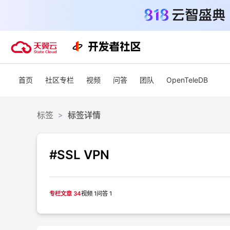
活动
首页
社区专栏
视频
问答
团队
OpenTeleDB
热门活动
天翼云最新优惠活动，涵盖免费
试用，产品折扣等，助您降本增
818 天翼云
标签
标签详情
>
效！
爆款云主机低至1
元/月起
查看全部活动
#SSL VPN
青云志云端助
一站式科研助
力青年翼展宏
专栏文章 34
视频 1
问答 1
中小企业服务
国家云助力中