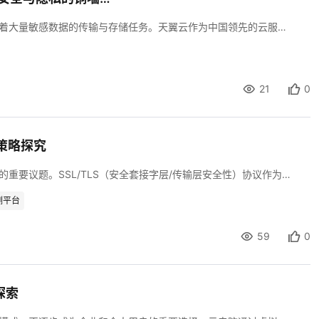
在数字化转型浪潮中，云计算作为重要的基础设施，承载着大量敏感数据的传输与存储任务。天翼云作为中国领先的云服务提供商，其CDN（内容分发网络）服务不仅极大地提升了数据的分发速度和用户访问体验，还通过先进的SSL/TLS加速技术，为数据安全与隐私保护提供了强有力的保障。本文将深入探讨天翼云CDN的SSL/TLS加速技术，并阐述其如何确保数据在传输过程中的安全性与隐私保护。
21
0
升策略探究
在当今数字化时代，网络安全已成为企业和组织不可忽视的重要议题。SSL/TLS（安全套接字层/传输层安全性）协议作为互联网安全的基石，为客户端与服务器之间的通信提供了强大的加密保护。作为开发工程师，深入理解和应用SSL/TLS协议，以及采取有效的安全性提升策略，对于构建安全可靠的网络环境至关重要。
测平台
59
0
探索