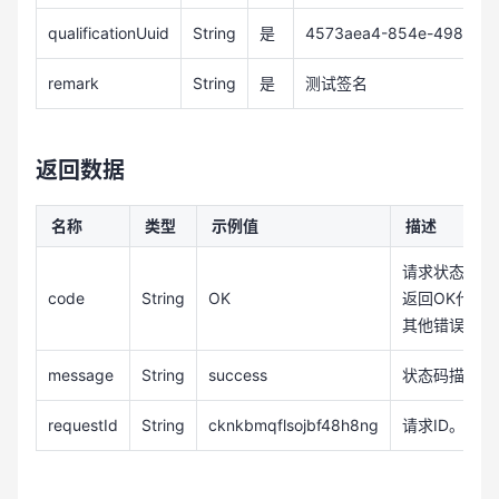
qualificationUuid
String
是
4573aea4-854e-498d-82
remark
String
是
测试签名
返回数据
名称
类型
示例值
描述
请求状态码。
code
String
OK
返回OK代表
其他错误码详
message
String
success
状态码描述。
requestId
String
cknkbmqflsojbf48h8ng
请求ID。