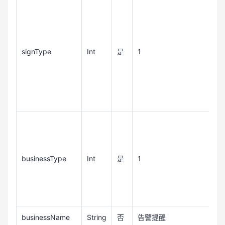
signType
Int
是
1
businessType
Int
是
1
businessName
String
否
告警提醒