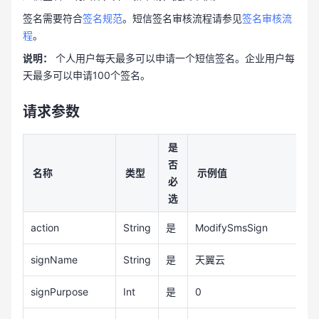
签名需要符合
签名规范
。短信签名审核流程请参见
签名审核流
程
。
说明：
个人用户每天最多可以申请一个短信签名。企业用户每
天最多可以申请100个签名。
请求参数
是
否
名称
类型
示例值
必
选
action
String
是
ModifySmsSign
signName
String
是
天翼云
signPurpose
Int
是
0