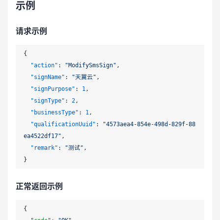
示例
请求示例
{
"action"
:
"ModifySmsSign"
,
"signName"
:
"天翼云"
,
"signPurpose"
:
1
,
"signType"
:
2
,
"businessType"
:
1
,
"qualificationUuid"
:
"4573aea4-854e-498d-829f-88
ea4522df17"
,
"remark"
:
"测试"
,
}
正常返回示例
{
