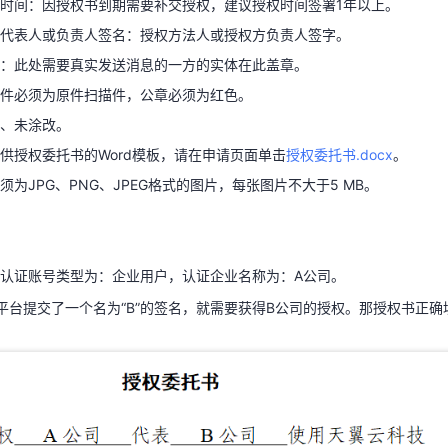
时间：因授权书到期需要补交授权，建议授权时间签署1年以上。
章：此处需要真实发送消息的一方的实体在此盖章。
代表人或负责人签名：授权方法人或授权方负责人签字。
文件必须为原件扫描件，公章必须为红色。
：此处需要真实发送消息的一方的实体在此盖章。
天翼云用户体验官
HOT
NEW
期、未涂改。
件必须为原件扫描件，公章必须为红色。
费试用，快来开启云上之旅
您的洞察，重塑科技边界
供授权委托书的Word模板，请在申请页面单击
授权委托书.docx
。
、未涂改。
须为JPG、PNG、JPEG格式的图片，每张图片不大于5 MB。
供授权委托书的Word模板，请在申请页面单击
授权委托书.docx
。
须为JPG、PNG、JPEG格式的图片，每张图片不大于5 MB。
认证账号类型为：企业用户，认证企业名称为：A公司。
平台提交了一个名为“B”的签名，就需要获得B公司的授权。那授权书正
认证账号类型为：企业用户，认证企业名称为：A公司。
平台提交了一个名为“B”的签名，就需要获得B公司的授权。那授权书正