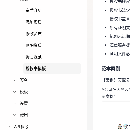
授权书授权
授权书盖
免费活动
授权书法定
资质介绍
所有证明
授权书盖章
添加资质
免费试用中心
执照未过
所有证明文
多款云产品免
短信服务提
修改资质
执照未过期
证明文件必
短信服务提
删除资质
证明文件必
范本案例
资质规范
范本案例
【案例】天翼云
授权书模板
A公司在天翼云
签名
【案例】天翼云
示案例：
A公司在天翼云
模板
示案例：
设置
费用
API参考