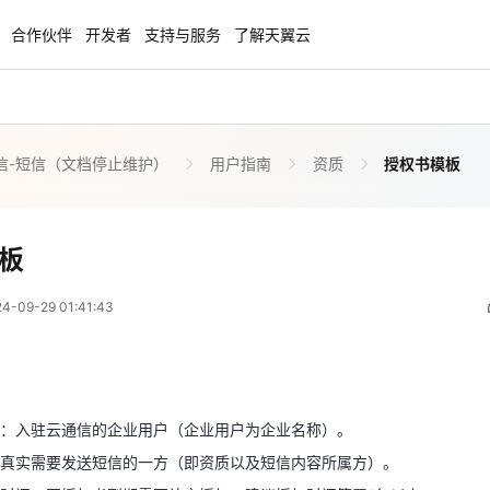
合作伙伴
开发者
支持与服务
了解天翼云
信-短信（文档停止维护）
用户指南
资质
授权书模板
enClaw
聚力AI赋能 天翼云大模型专项
NEW
服务器专属“龙虾“套餐低至1.5折
大模型特惠专区·Token Plan 轻享包低至9
起
授权书模板
板
 17:41:43
方案
天翼云信创专区
NEW
NEW
09-29 01:41:43
扬帆出海，通达全球！
“一云多芯、一云多态”,国产化软件全面适
国产操作系统及硬件芯片支持丰富
为：入驻云通信的企业用户（企业用户为企业名称）。
天翼云奖励推广计划
：真实需要发送短信的一方（即资质以及短信内容所属方）。
特惠，2核4G只要1.8折起！
加入成为云推官，推荐新用户注册下单得
：入驻云通信的企业用户（企业用户为企业名称）。
奖励
时间：因授权书到期需要补交授权，建议授权时间签署1年以上。
真实需要发送短信的一方（即资质以及短信内容所属方）。
定代表人或负责人签名：授权方法人或授权方负责人签字。