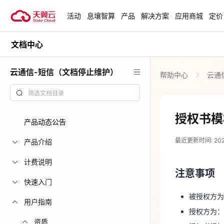
活动
息壤智算
产品
解决方案
应用商城
定价
文档中心
活动
热门活动
天翼云最新优惠活动，涵盖免费
云通信-短信（文档停止维护）
帮助中心
云通
试用，产品折扣等，助您降本增
安全隔离版Op
效！
OpenClaw云
起
查看全部活动
授权书模
产品动态公告
2024-09-28
企业出海解决
最近更新时间: 2024-
助力您的业务
产品介绍
注意事项
计费说明
注意事项
被授权方
云上钜惠
快速入门
授权方为
爆款云主机全场
被授权方为
用户指南
授权书授权
授权方为：
授权书法
资质