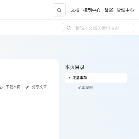
文档
控制中心
备案
管理中心
青云志云端助力计划
NEW
.9元
一站式科研助手，海外资源安全访问平台，助
力青年翼展宏图，平步青云
本页目录
注意事项
中小企业服务商合作专区
下载本页
分享文章
配，
国家云助力中小企业腾飞，高额上云补贴重磅
范本案例
上线
现金