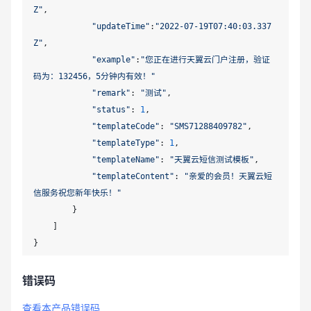
Z"
,

"updateTime"
:
"2022-07-19T07:40:03.337
Z"
,

"example"
:
"您正在进行天翼云门户注册，验证
码为：132456，5分钟内有效！"
"remark"
: 
"测试"
,

"status"
: 
1
,

"templateCode"
: 
"SMS71288409782"
,

"templateType"
: 
1
,

"templateName"
: 
"天翼云短信测试模板"
,

"templateContent"
: 
"亲爱的会员！天翼云短
信服务祝您新年快乐！"
        }

    ]

错误码
查看本产品错误码