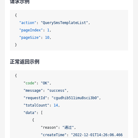
请求示例
{
"action"
:
"QuerySmsTemplateList"
,
"pageIndex"
:
1
,
"pageSize"
:
10
,
}
正常返回示例
{

    "
code
": 
"OK"
,

"message"
: 
"success"
,

"requestId"
: 
"cgudhib511imu8sci3b0"
,

"totalCount"
: 
14
,

"data"
: [

        {

            "reason": 
"通过"
,

"createTime"
: 
"2022-12-01T14:26:06.466