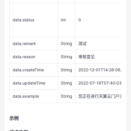
data.status
Int
0
data.remark
String
测试
data.reason
String
审核意见
data.createTime
String
2022-12-01T14:26:06.466
data.updateTime
String
2022-07-19T07:40:03.337
data.example
String
您正在进行天翼云门户注册，验
示例