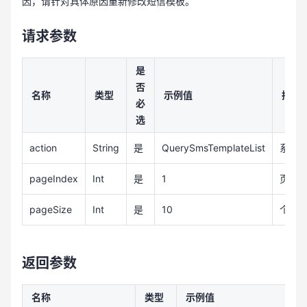
因，请针对具体原因重新修改短信模板。
请求参数
是
否
名称
类型
示例值
描述
必
选
action
String
是
QuerySmsTemplateList
系统
pageIndex
Int
是
1
页码
pageSize
Int
是
10
个数
返回参数
名称
类型
示例值