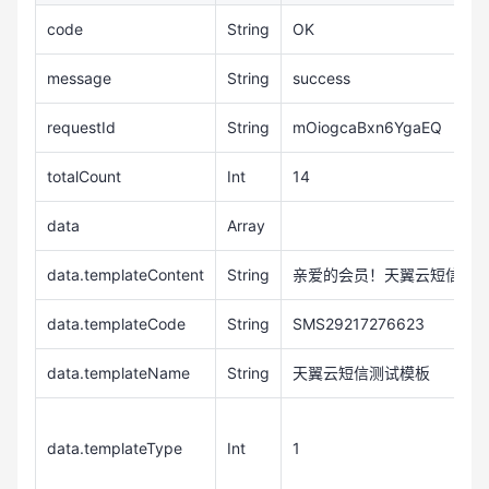
code
String
OK
message
String
success
requestId
String
mOiogcaBxn6YgaEQ
totalCount
Int
14
data
Array
data.templateContent
String
亲爱的会员！天翼云短信服
data.templateCode
String
SMS29217276623
data.templateName
String
天翼云短信测试模板
data.templateType
Int
1