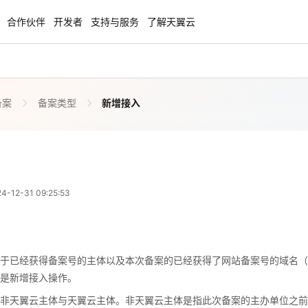
合作伙伴
开发者
支持与服务
了解天翼云
备案
备案类型
新增接入
enClaw
聚力AI赋能 天翼云大模型专项
NEW
服务器专属“龙虾“套餐低至1.5折
大模型特惠专区·Token Plan 轻享包低至9
起
新增接入
 01:25:53
方案
天翼云信创专区
NEW
NEW
12-31 09:25:53
扬帆出海，通达全球！
“一云多芯、一云多态”,国产化软件全面适
国产操作系统及硬件芯片支持丰富
于已经获得备案号的主体以及本次备案的已经获得了网站备案号的域名（
天翼云奖励推广计划
就是新增接入操作。
于已经获得备案号的主体以及本次备案的已经获得了网站备案号的域名（
特惠，2核4G只要1.8折起！
加入成为云推官，推荐新用户注册下单得
分非天翼云主体与天翼云主体。非天翼云主体是指此次备案的主办单位之
是新增接入操作。
奖励
，天翼云主体就是指此次备案的主办单位之前已经在本次备案的接入商处
非天翼云主体与天翼云主体。非天翼云主体是指此次备案的主办单位之前
本次接入的域名和主体都获得了管局下发的备案号，且该备案号是在其他i