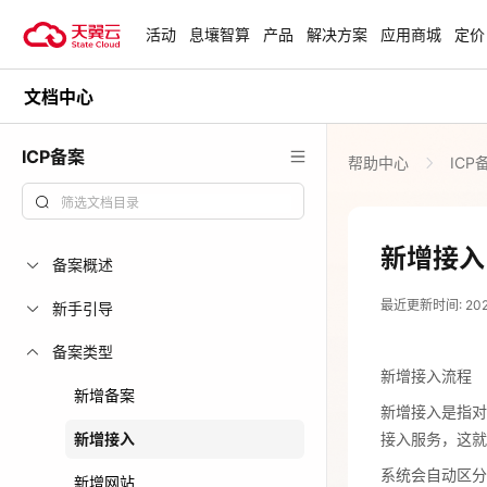
活动
息壤智算
产品
解决方案
应用商城
定价
文档中心
活动
热门活动
天翼云最新优惠活动，涵盖免费
ICP备案
帮助中心
ICP
试用，产品折扣等，助您降本增
安全隔离版Op
效！
OpenClaw云
起
查看全部活动
新增接入
备案概述
2024-12-31
企业出海解决
最近更新时间: 2024-
助力您的业务
新手引导
新增接入流程
备案类型
新增接入是指对
新增接入流程
云上钜惠
接入服务，这
新增备案
新增接入是指对
爆款云主机全场
系统会自动区
新增接入
接入服务，这就
云主体。反之
系统会自动区分
新增网站
新增接入是指您