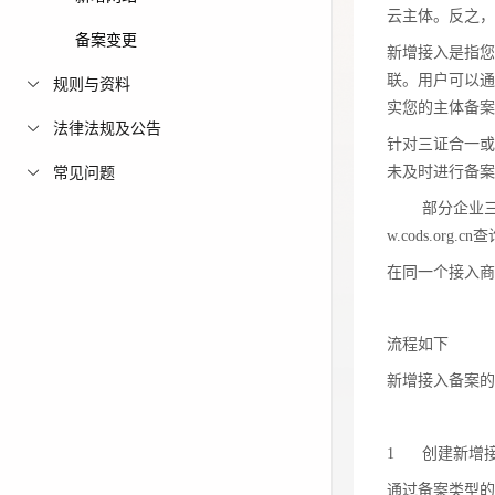
云主体。反之，
联。用户可以通过
免费活动
备案变更
新增接入是指您
实您的主体备
联。用户可以通过
规则与资料
免费试用中心
针对三证合一
实您的主体备案
未及时进行备
多款云产品免
法律法规及公告
针对三证合一或
部分企业三
常见问题
未及时进行备案
w.cods.org.c
部分企业三
在同一个接入
w.cods.org.cn
在同一个接入商
流程如下
新增接入备案
流程如下
新增接入备案的
1
创建新增
通过备案类型
1
创建新增
击“查看”进入
通过备案类型的