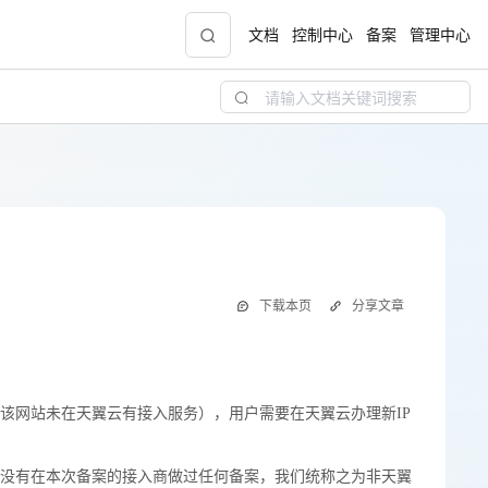
文档
控制中心
备案
管理中心
青云志云端助力计划
NEW
.9元
一站式科研助手，海外资源安全访问平台，助
力青年翼展宏图，平步青云
中小企业服务商合作专区
下载本页
分享文章
配，
国家云助力中小企业腾飞，高额上云补贴重磅
上线
该网站未在天翼云有接入服务），用户需要在天翼云办理新IP
该网站未在天翼云有接入服务），用户需要在天翼云办理新IP
现金
前没有在本次备案的接入商做过任何备案，我们统称之为非天翼
做过备案并获得了备案号。
没有在本次备案的接入商做过任何备案，我们统称之为非天翼
sp商获得的。而且域名所在网站的备案号与主体备案号相关