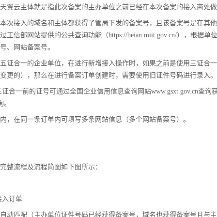
天翼云主体就是指此次备案的主办单位之前已经在本次备案的接入商处做
工信部网站提供的公共查询功能（https://beian.miit.gov.cn
本次接入的域名和主体都获得了管局下发的备案号，且该备案号是在其他i
案号、网站备案号。
工信部网站提供的公共查询功能（https://beian.miit.gov.cn
天翼云用户体验官
或五证合一的企业单位，在进行新增接入操作时，如果之前是使用三证合
HOT
NEW
号、网站备案号。
案变更的），那么在进行备案订单创建时，需要使用旧证件号码进行录入
费试用，快来开启云上之旅
您的洞察，重塑科技边界
五证合一的企业单位，在进行新增接入操作时，如果之前是使用三证合一
证合一前的证号可通过全国企业信用信息查询网站www.gsxt.gov.c
变更的），那么在进行备案订单创建时，需要使用旧证件号码进行录入。
n查询。
证合一前的证号可通过全国企业信用信息查询网站www.gsxt.gov.c
商内，在同一条订单内可填写多条网站信息（多个网站备案号）。
查询。
内，在同一条订单内可填写多条网站信息（多个网站备案号）。
的完整流程及流程简图如下图所示：
完整流程及流程简图如下图所示：
接入订单
的自动匹配（主办单位证件号码已经获得备案号，域名也获得备案号且与
接入订单
新增接入流程。
自动匹配（主办单位证件号码已经获得备案号，域名也获得备案号且与主