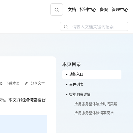
文档
控制中心
备案
管理中心
青云志云端助力计划
NEW
.9元
一站式科研助手，海外资源安全访问平台，助
力青年翼展宏图，平步青云
本页目录
功能入口
中小企业服务商合作专区
下载本页
分享文章
配，
国家云助力中小企业腾飞，高额上云补贴重磅
事件列表
分析。本文介绍如何查看智
上线
智能洞察详情
析。本文介绍如何查看智
应用服务整体响应时间突增
应用服务整体错误率突增
现金