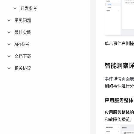
开发参考
常见问题
最佳实践
单击事件右侧
单击事件右侧
操
API参考
智能洞察
文档下载
智能洞察
相关协议
事件详情页面
测
的事件进行
事件详情页面展
测
的事件进行分
应用服务整体
应用服务整体
应用服务整体
和故障传播链
应用服务整体响
和故障传播链。