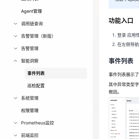
免费活动
功能入口
Agent管理
功能入口
调用链查询
免费试用中心
登录 应用
多款云产品免
登录 应用
在左侧导
告警管理（新版）
在左侧导航
告警管理
事件列表
事件列表
智能洞察
事件列表展示
事件列表
事件列表展示了
其中异常类型字
根因。
其中异常类型字
巡检配置
根因。
系统管理
权限管理
Prometheus监控
前端监控