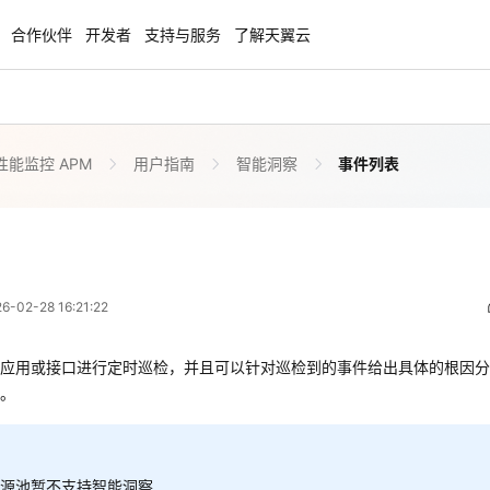
合作伙伴
开发者
支持与服务
了解天翼云
能监控 APM
用户指南
智能洞察
事件列表
enClaw
聚力AI赋能 天翼云大模型专项
NEW
服务器专属“龙虾“套餐低至1.5折
大模型特惠专区·Token Plan 轻享包低至9
起
事件列表
 08:21:22
方案
天翼云信创专区
NEW
NEW
02-28 16:21:22
扬帆出海，通达全球！
“一云多芯、一云多态”,国产化软件全面适
对应用或接口进行定时巡检，并且可以针对巡检到的事件给出具体的根因
国产操作系统及硬件芯片支持丰富
果。
应用或接口进行定时巡检，并且可以针对巡检到的事件给出具体的根因分
天翼云奖励推广计划
。
特惠，2核4G只要1.8折起！
加入成为云推官，推荐新用户注册下单得
奖励
资源池暂不支持智能洞察
资源池暂不支持智能洞察