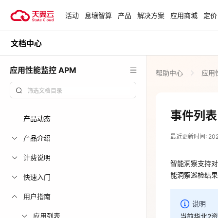
活动
息壤智算
产品
解决方案
应用商城
定价
文档中心
活动
热门活动
天翼云最新优惠活动，涵盖免费
应用性能监控 APM
帮助中心
应用性
试用，产品折扣等，助您降本增
安全隔离版Op
效！
OpenClaw云
起
查看全部活动
事件列表
产品动态
2026-02-28
企业出海解决
最近更新时间: 2026-
助力您的业务
产品介绍
智能洞察支持
能洞察巡检结
计费说明
智能洞察支持对
云上钜惠
能洞察巡检结果
快速入门
说明
爆款云主机全场
用户指南
当前华北2
说明
应用列表
当前华北2