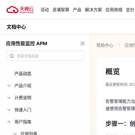
活动
息壤智算
产品
解决方案
应用商城
定价
文档中心
活动
热门活动
天翼云最新优惠活动，涵盖免费
应用性能监控 APM
帮助中心
应用性
试用，产品折扣等，助您降本增
安全隔离版Op
效！
OpenClaw云
起
查看全部活动
概览
产品动态
2026-03-26
企业出海解决
最近更新时间: 2026-
助力您的业务
产品介绍
告警管理能力当
速使用告警管
计费说明
告警管理能力当
云上钜惠
步骤一：
速使用告警管理
快速入门
爆款云主机全场
用户指南
告警管理支持
步骤一：
展示如何通过
应用列表