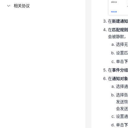
在
新建通
相关协议
在
匹配规
会被静默
在
新建通知
选择
在
匹配规则
设置匹
会被静默，
单击
选择无
在
事件分
设置匹
在
通知对
单击
下
选择
在
事件分组
选择
在
通知对象
发送
选择通
会发
选择告
设置通
发送恢
单击
会发送
在
重复/升
设置通
不需
单击
下