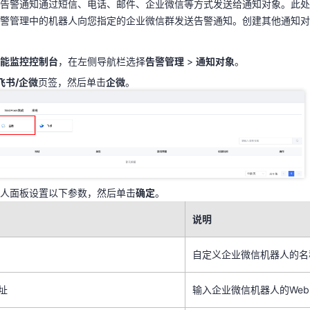
告警通知通过短信、电话、邮件、企业微信等方式发送给通知对象。此处
警管理中的机器人向您指定的企业微信群发送告警通知。创建其他通知对
性能监控控制台
，在左侧导航栏选择
告警管理
>
通知对象
。
飞书/企微
页签，然后单击
企微
。
天翼云用户体验官
HOT
NEW
能监控控制台
，在左侧导航栏选择
告警管理
>
通知对象
。
费试用，快来开启云上之旅
您的洞察，重塑科技边界
飞书/企微
页签，然后单击
企微
。
器人面板设置以下参数，然后单击
确定
。
说明
人面板设置以下参数，然后单击
确定
。
说明
自定义企业微信机器人的名
自定义企业微信机器人的名
址
输入企业微信机器人的Web
址
输入企业微信机器人的Web
可编辑告警模板内容，告警