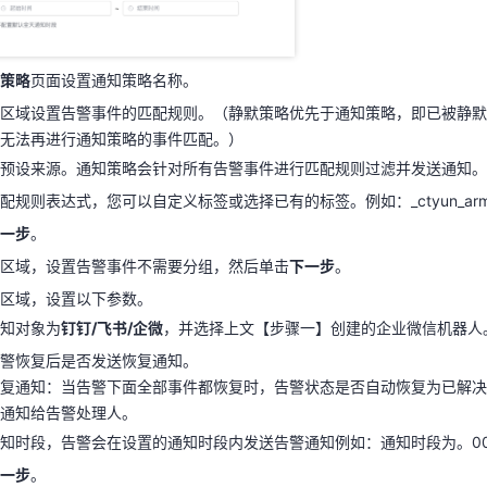
知策略
页面设置通知策略名称。
则
区域设置告警事件的匹配规则。（静默策略优先于通知策略，即已被静
，无法再进行通知策略的事件匹配。）
策略
页面设置通知策略名称。
无预设来源。通知策略会针对所有告警事件进行匹配规则过滤并发送通知
区域设置告警事件的匹配规则。（静默策略优先于通知策略，即已被静默
配规则表达式，您可以自定义标签或选择已有的标签。例如：_ctyun_arms_al
无法再进行通知策略的事件匹配。）
下一步
。
预设来源。通知策略会针对所有告警事件进行匹配规则过滤并发送通知。
组
区域，设置告警事件不需要分组，然后单击
下一步
。
配规则表达式，您可以自定义标签或选择已有的标签。例如：_ctyun_arms_al
象
区域，设置以下参数。
一步
。
通知对象为
钉钉/飞书/企微
，并选择上文【步骤一】创建的企业微信机器人
区域，设置告警事件不需要分组，然后单击
下一步
。
告警恢复后是否发送恢复通知。
区域，设置以下参数。
恢复通知：当告警下面全部事件都恢复时，告警状态是否自动恢复为已解
知对象为
钉钉/飞书/企微
，并选择上文【步骤一】创建的企业微信机器人
送通知给告警处理人。
警恢复后是否发送恢复通知。
知时段，告警会在设置的通知时段内发送告警通知例如：通知时段为。00:00
复通知：当告警下面全部事件都恢复时，告警状态是否自动恢复为已解决
下一步
。
通知给告警处理人。
级策略
区域设置告警是否需要重复通知或使用升级策略。
知时段，告警会在设置的通知时段内发送告警通知例如：通知时段为。00:00
要升级策略，告警未恢复状态下只发送一次。
一步
。