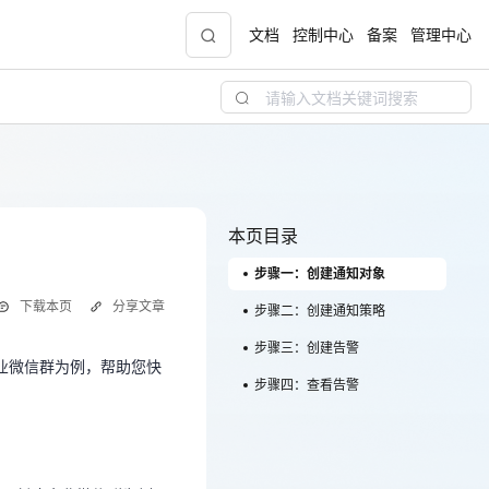
文档
控制中心
备案
管理中心
青云志云端助力计划
NEW
.9元
一站式科研助手，海外资源安全访问平台，助
力青年翼展宏图，平步青云
本页目录
步骤一：创建通知对象
中小企业服务商合作专区
下载本页
分享文章
配，
国家云助力中小企业腾飞，高额上云补贴重磅
步骤二：创建通知策略
企业微信群为例，帮助您快
上线
步骤三：创建告警
企业微信群为例，帮助您快
步骤四：查看告警
现金
处以创建企业微信群为例，
对象的操作，请参见【
通知