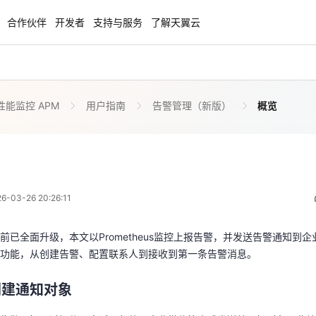
合作伙伴
开发者
支持与服务
了解天翼云
能监控 APM
用户指南
告警管理（新版）
概览
enClaw
聚力AI赋能 天翼云大模型专项
NEW
服务器专属“龙虾“套餐低至1.5折
大模型特惠专区·Token Plan 轻享包低至9
起
概览
 12:26:11
方案
天翼云信创专区
NEW
NEW
03-26 20:26:11
扬帆出海，通达全球！
“一云多芯、一云多态”,国产化软件全面适
前已全面升级，本文以Prometheus监控上报告警，并发送告警通知到
国产操作系统及硬件芯片支持丰富
理功能，从创建告警、配置联系人到接收到第一条告警消息。
前已全面升级，本文以Prometheus监控上报告警，并发送告警通知到
天翼云奖励推广计划
创建通知对象
功能，从创建告警、配置联系人到接收到第一条告警消息。
特惠，2核4G只要1.8折起！
加入成为云推官，推荐新用户注册下单得
将告警通知通过短信、电话、邮件、企业微信等方式发送给通知对象。此
奖励
创建通知对象
告警管理中的机器人向您指定的企业微信群发送告警通知。创建其他通知