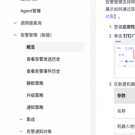
对象
】。
告警管理支持将
免费活动
展示如何通过告
Agent管理
登录
应用
对象
】。
单击
钉钉/
调用链查询
免费试用中心
登录
应用性
多款云产品免
告警管理（新版）
单击
钉钉/
概览
查看告警发送历史
在新建机
查看告警事件历史
参数
静默策略
在新建机器
升级策略
参数
名称
通知策略
名称
机器人地
集成
机器人地
告警通知对象
告警模板