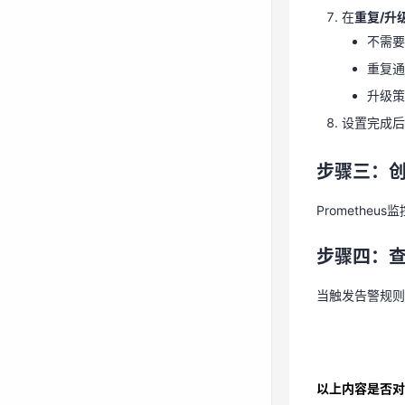
重复
在
重复/升
升级
不需要
设置完成
重复通
升级策
步骤三：
设置完成后
Promethe
步骤三：
步骤四：
Promethe
当触发告警规
步骤四：
当触发告警规则
以上内容是否对