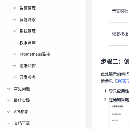
告警管理
告警模板
智能洞察
恢复模板
系统管理
恢复模板
步骤二：
权限管理
Prometheus监控
此处展示如何
步骤二：
请参见【
通知
前端监控
登录
应用
此处展示如何将
开发参考
请参见【
在
通知策
通知策
常见问题
登录
应用性
在
通知策略
最佳实践
API参考
文档下载