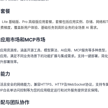
、Lite 基础版、Pro 高级版应用套餐，套餐包括应用实例、存储、网络和
度和资费梯度，覆盖新用户体验、基础任务到高阶业务的全场景 AI 需求。
用套餐
天翼云用户体验官
HOT
NEW
Lite 基础版、Pro 高级版应用套餐，套餐包括应用实例、存储、网络和
应用市场和MCP市场
费试用，快来开启云上之旅
您的洞察，重塑科技边界
和资费梯度，覆盖新用户体验、基础任务到高阶业务的全场景 AI 需求。
应用资源库，涵盖开源工具、模型算法、AI应用、MCP服务等多种类型，已
门应用，满足不同业务场景下的功能扩展与集成需求。支持一键部署，简
应用市场和MCP市场
提升部署效率。
应用资源库，涵盖开源工具、模型算法、AI应用、MCP服务等多种类型，已
应用，满足不同业务场景下的功能扩展与集成需求。支持一键部署，简化
络能力
提升部署效率。
且安全的网络能力，兼容HTTPS、HTTP及WebSocket协议，支持
IP白名单访问控制等为您的应用稳定运行和对外服务提供坚实保障。
络能力
且安全的网络能力，兼容HTTPS、HTTP及WebSocket协议，支持专
分配与团队协作
IP白名单访问控制等为您的应用稳定运行和对外服务提供坚实保障。
目空间管理能力，实现多项目、多团队的高效协作与资源隔离，灵活配置
范围与操作权限的精细化控制。
分配与团队协作