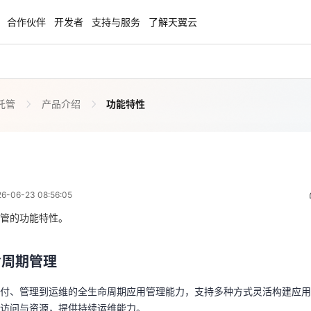
合作伙伴
开发者
支持与服务
了解天翼云
托管
产品介绍
功能特性
enClaw
聚力AI赋能 天翼云大模型专项
NEW
服务器专属“龙虾“套餐低至1.5折
大模型特惠专区·Token Plan 轻享包低至9
起
功能特性
 00:56:05
方案
天翼云信创专区
NEW
NEW
06-23 08:56:05
扬帆出海，通达全球！
“一云多芯、一云多态”,国产化软件全面适
命周期管理
国产操作系统及硬件芯片支持丰富
管的功能特性。
交付、管理到运维的全生命周期应用管理能力，支持多种方式灵活构建应
天翼云奖励推广计划
用访问与资源，提供持续运维能力。
命周期管理
特惠，2核4G只要1.8折起！
加入成为云推官，推荐新用户注册下单得
奖励
付、管理到运维的全生命周期应用管理能力，支持多种方式灵活构建应用
用套餐
用访问与资源，提供持续运维能力。