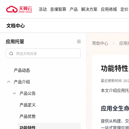
活动
息壤智算
产品
解决方案
应用商城
定价
文档中心
活动
热门活动
天翼云最新优惠活动，涵盖免费
应用托管
帮助中心
应用
试用，产品折扣等，助您降本增
安全隔离版Op
效！
OpenClaw云
起
查看全部活动
功能特性
产品动态
2026-06-23
企业出海解决
最近更新时间: 2026-
助力您的业务
产品介绍
应用全生
本文介绍应用托
产品公告
提供从构建、
云上钜惠
产品定义
一站式管理应
应用全生
爆款云主机全场
产品优势
提供从构建、交
丰富的应
功能特性
一站式管理应