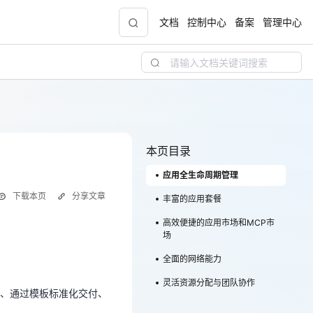
文档
控制中心
备案
管理中心
青云志云端助力计划
NEW
.9元
一站式科研助手，海外资源安全访问平台，助
力青年翼展宏图，平步青云
本页目录
应用全生命周期管理
中小企业服务商合作专区
下载本页
分享文章
配，
国家云助力中小企业腾飞，高额上云补贴重磅
丰富的应用套餐
上线
高效便捷的应用市场和MCP市
场
用、通过模板标准化交付、
全面的网络能力
现金
灵活资源分配与团队协作
、通过模板标准化交付、