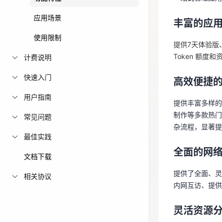
提供7天体验版
免费活动
应用场景
Token 额
丰富的应
使用限制
免费试用中心
提供7天体验版、
高效便捷的
多款云产品免
Token 额度
计费说明
提供丰富多样的
快速入门
制作等多款热
高效便捷的
杂流程，显著
用户指南
提供丰富多样的
制作等多款热门
全面的网
常见问题
杂流程，显著
最佳实践
提供了全面、灵活
内网互访、提供
全面的网
文档下载
提供了全面、灵活
灵活资源
相关协议
内网互访、提供
支持完善的项
现对成员访问
灵活资源