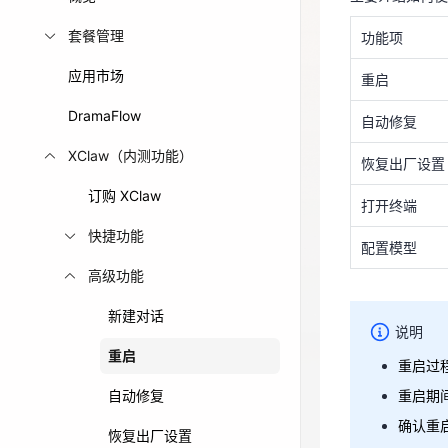
重启
免费活动
套餐管理
功能项
自动修复
应用市场
免费试用中心
重启
恢复出厂设置
多款云产品免
DramaFlow
打开终端
自动修复
XClaw（内测功能）
配置模型
恢复出厂设置
订购 XClaw
打开终端
快捷功能
说明
配置模型
重启过程
高级功能
重启期
新建对话
确认重
说明
重启
重启过程
自动修复
重启期
入口
确认重
恢复出厂设置
登录应用托管控