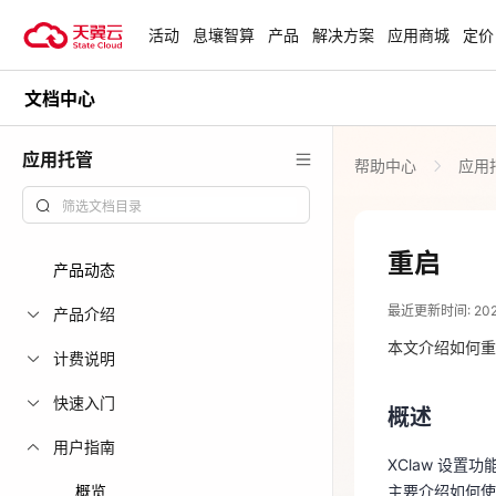
活动
息壤智算
产品
解决方案
应用商城
定价
文档中心
活动
热门活动
天翼云最新优惠活动，涵盖免费
应用托管
帮助中心
应用
试用，产品折扣等，助您降本增
安全隔离版Op
效！
OpenClaw云
起
查看全部活动
重启
产品动态
2026-05-07
企业出海解决
最近更新时间: 2026-
助力您的业务
产品介绍
概述
本文介绍如何重启
计费说明
XClaw 设
云上钜惠
快速入门
主要介绍如何使
概述
爆款云主机全场
用户指南
功能项
XClaw 设
概览
主要介绍如何使