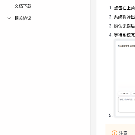
文档下载
等待系统完
点击右上角
系统将弹出
相关协议
确认无误后
等待系统完
注意
• 重启过程
• 建议在
注意