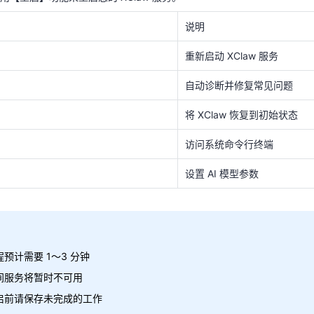
重新启动 XClaw 服务
说明
自动诊断并修复常见问题
天翼云用户体验官
重新启动 XClaw 服务
将 XClaw 恢复到初始状态
HOT
NEW
费试用，快来开启云上之旅
您的洞察，重塑科技边界
访问系统命令行终端
自动诊断并修复常见问题
设置 AI 模型参数
将 XClaw 恢复到初始状态
访问系统命令行终端
设置 AI 模型参数
预计需要 1～3 分钟
间服务将暂时不可用
启前请保存未完成的工作
预计需要 1～3 分钟
间服务将暂时不可用
启前请保存未完成的工作
制台，进入【XClaw】菜单，点击界面右上角的【设置】按钮，即可打