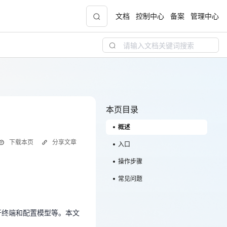
文档
控制中心
备案
管理中心
青云志云端助力计划
NEW
.9元
一站式科研助手，海外资源安全访问平台，助
力青年翼展宏图，平步青云
本页目录
概述
中小企业服务商合作专区
下载本页
分享文章
配，
国家云助力中小企业腾飞，高额上云补贴重磅
入口
上线
操作步骤
开终端和配置模型等。本文
常见问题
现金
开终端和配置模型等。本文