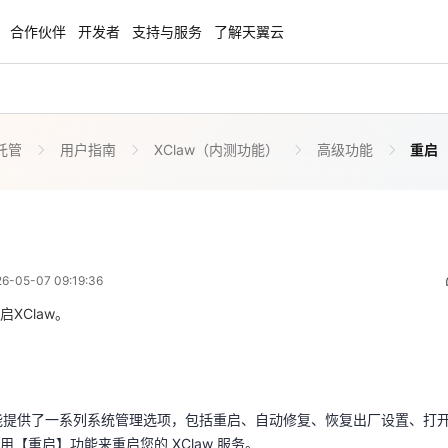
合作伙伴
开发者
支持与服务
了解天翼云
托管
用户指南
XClaw（内测功能）
高级功能
重启
enClaw
聚力AI赋能 天翼云大模型专项
NEW
服务器专属“龙虾“套餐低至1.5折
大模型特惠专区·Token Plan 轻享包低至9
起
重启
 01:19:36
方案
天翼云信创专区
NEW
NEW
05-07 09:19:36
扬帆出海，通达全球！
“一云多芯、一云多态”,国产化软件全面适
国产操作系统及硬件芯片支持丰富
XClaw。
置功能提供了一系列系统管理选项，包括重启、自动修复、恢复出厂设置、打
天翼云奖励推广计划
用【重启】功能来重启您的 XClaw 服务。
特惠，2核4G只要1.8折起！
加入成为云推官，推荐新用户注册下单得
奖励
说明
置功能提供了一系列系统管理选项，包括重启、自动修复、恢复出厂设置、打
用【重启】功能来重启您的 XClaw 服务。