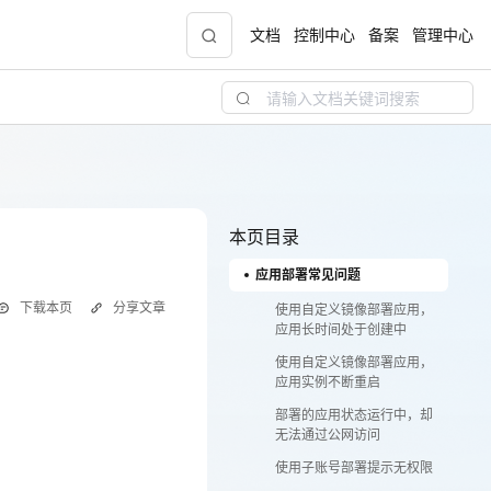
文档
控制中心
备案
管理中心
聚力AI赋能 天翼云大模型专项
5折
大模型特惠专区·Token Plan 轻享包低至9.9元
起
本页目录
应用部署常见问题
天翼云信创专区
NEW
下载本页
分享文章
“一云多芯、一云多态”,国产化软件全面适配，
使用自定义镜像部署应用，
应用长时间处于创建中
国产操作系统及硬件芯片支持丰富
使用自定义镜像部署应用，
应用实例不断重启
天翼云奖励推广计划
部署的应用状态运行中，却
！
加入成为云推官，推荐新用户注册下单得现金
无法通过公网访问
中查询部署情况。
奖励
使用子账号部署提示无权限
像地址并更新。