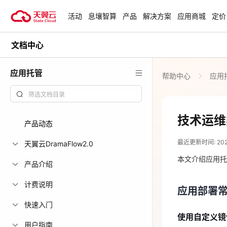
活动
息壤智算
产品
解决方案
应用商城
定价
文档中心
活动
热门活动
天翼云最新优惠活动，涵盖免费
应用托管
帮助中心
应用
试用，产品折扣等，助您降本增
818 天翼云
效！
爆款云主机低至1
元/月起
查看全部活动
技术运维
产品动态
2026-07-07
青云志云端助
最近更新时间: 2026-
一站式科研助
天翼云DramaFlow2.0
应用部署
力青年翼展宏
本文介绍应用托
产品介绍
中小企业服务
使用自定义镜
计费说明
应用部署
国家云助力中
用户自有
快速入门
上线
使用自定义镜
用户镜像
用户指南