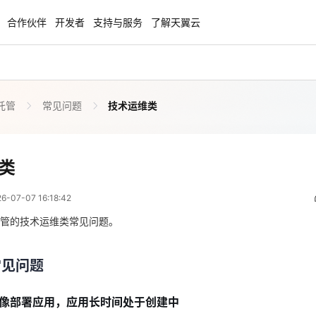
合作伙伴
开发者
支持与服务
了解天翼云
托管
常见问题
技术运维类
云智盛典
安全隔离版OpenClaw
NEW
NEW
.5折起，Token套餐低至9.9
OpenClaw云服务器专属“龙虾“套餐低至1.
起
技术运维类
类
 08:18:42
力计划
企业出海解决方案
NEW
NEW
07-07 16:18:42
手，海外资源安全访问平台，助
助力您的业务扬帆出海，通达全球！
常见问题
图，平步青云
管的技术运维类常见问题。
商合作专区
云上钜惠
像部署应用，应用长时间处于创建中
常见问题
小企业腾飞，高额上云补贴重磅
爆款云主机全场特惠，2核4G只要1.8折起
镜像可能容量大，需要较长的镜像拉取时间，请耐心等待，可在实例事件
像部署应用，应用长时间处于创建中
地址填写错误，拉取不到镜像，在事件中会展示镜像拉取失败，请检查镜