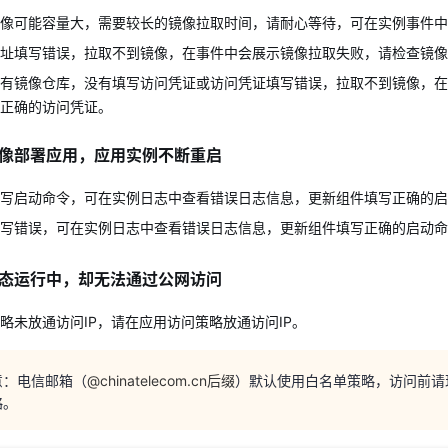
私有镜像仓库，没有填写访问凭证或访问凭证填写错误，拉取不到镜像，
像可能容量大，需要较长的镜像拉取时间，请耐心等待，可在实例事件中
新正确的访问凭证。
址填写错误，拉取不到镜像，在事件中会展示镜像拉取失败，请检查镜像
天翼云用户体验官
像部署应用，应用实例不断重启
有镜像仓库，没有填写访问凭证或访问凭证填写错误，拉取不到镜像，在
HOT
NEW
正确的访问凭证。
费试用，快来开启云上之旅
您的洞察，重塑科技边界
填写启动命令，可在实例日志中查看错误日志信息，更新组件填写正确的
像部署应用，应用实例不断重启
填写错误，可在实例日志中查看错误日志信息，更新组件填写正确的启动
写启动命令，可在实例日志中查看错误日志信息，更新组件填写正确的启
态运行中，却无法通过公网访问
写错误，可在实例日志中查看错误日志信息，更新组件填写正确的启动命
略未放通访问IP，请在应用访问策略放通访问IP。
态运行中，却无法通过公网访问
意：电信邮箱（
@chinatelecom.cn后缀
）默认使用白名单策略，访问前请
略未放通访问IP，请在应用访问策略放通访问IP。
略。
意：电信邮箱（
@chinatelecom.cn后缀
）默认使用白名单策略，访问前请
略。