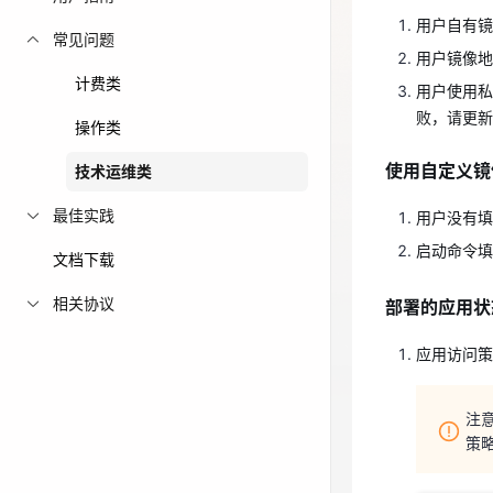
用户使用
用户自有镜
免费活动
常见问题
败，请更
用户镜像地
计费类
免费试用中心
使用自定义镜
用户使用私
败，请更新
多款云产品免
操作类
用户没有
使用自定义镜
技术运维类
启动命令
最佳实践
用户没有填
部署的应用状
启动命令填
文档下载
应用访问策
相关协议
部署的应用状
注
应用访问策
策
注
策