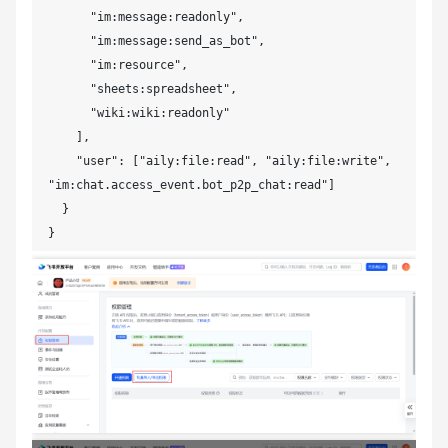
      "im:message:readonly",

      "im:message:send_as_bot",

      "im:resource",

      "sheets:spreadsheet",

      "wiki:wiki:readonly"

    ],

    "user": ["aily:file:read", "aily:file:write", 
"im:chat.access_event.bot_p2p_chat:read"]

  }

}