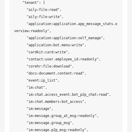
    "tenant": [

      "aily:file:read",

      "aily:file:write",

      "application:application.app_message_stats.o
verview:readonly",

      "application:application:self_manage",

      "application:bot.menu:write",

      "cardkit:card:write",

      "contact:user.employee_id:readonly",

      "corehr:file:download",

      "docs:document.content:read",

      "event:ip_list",

      "im:chat",

      "im:chat.access_event.bot_p2p_chat:read",

      "im:chat.members:bot_access",

      "im:message",

      "im:message.group_at_msg:readonly",

      "im:message.group_msg",

      "im:message.p2p_msg:readonly",
