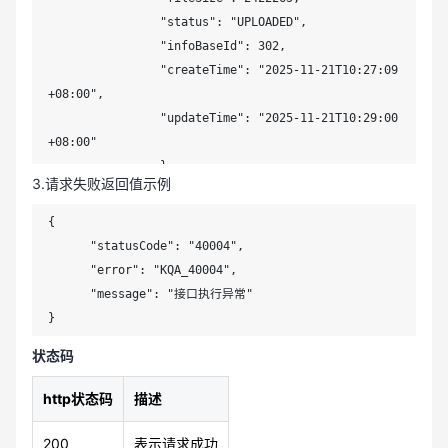
		"status": "UPLOADED",

		"infoBaseId": 302,

		"createTime": "2025-11-21T10:27:09
+08:00",

		"updateTime": "2025-11-21T10:29:00
+08:00"

		},

3.请求失败返回值示例
		{

		"id": 1108,

{

		"name": "知识库API.docx",

      "statusCode": "40004",

		"fileSize": 141560,

      "error": "KQA_40004",

		"status": "UPLOADED",

      "message": "接口执行异常"

		"infoBaseId": 302,

}
		"createTime": "2025-11-21T10:27:09
状态码
+08:00",

		"updateTime": "2025-11-21T10:31:45
http状态码
描述
+08:00"

		}

200
表示请求成功