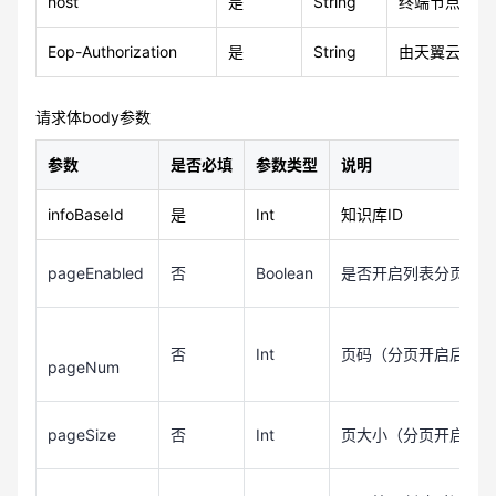
host
是
String
终端节点域名
Eop-Authorization
是
String
由天翼云官网 
请求体body参数
参数
是否必填
参数类型
说明
infoBaseId
是
Int
知识库ID
pageEnabled
否
Boolean
是否开启列表分页，默认f
否
Int
页码（分页开启后生效
pageNum
pageSize
否
Int
页大小（分页开启后生