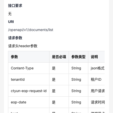
接口要求
无
URI
/openapi/v1/documents/list
请求参数
请求头header参数
参数
是否必填
参数类型
说明
Content-Type
是
String
json格式
tenantId
是
String
租户ID
ctyun-eop-request-id
是
String
用户请求 id
eop-date
是
String
请求时间，由用