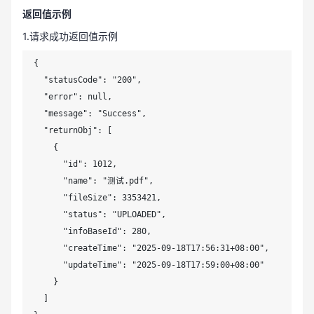
返回值示例
1.请求成功返回值示例
{

  "statusCode": "200",

  "error": null,

  "message": "Success",

  "returnObj": [

    {

      "id": 1012,

      "name": "测试.pdf",

      "fileSize": 3353421,

      "status": "UPLOADED",

      "infoBaseId": 280,

      "createTime": "2025-09-18T17:56:31+08:00",

      "updateTime": "2025-09-18T17:59:00+08:00"

    }

  ]
