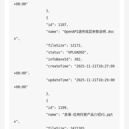
+08:00"

		},

		{

		"id": 1107,

		"name": "OpenAPI透传底层参数说明.doc
x",

		"fileSize": 12172,

		"status": "UPLOADED",

		"infoBaseId": 302,

		"createTime": "2025-11-21T10:27:09
+08:00",

		"updateTime": "2025-11-21T10:29:00
+08:00"

		},

		{

		"id": 1109,

		"name": "息壤-应用托管产品介绍V1.ppt
x",

		"fileSize": 2422265,
