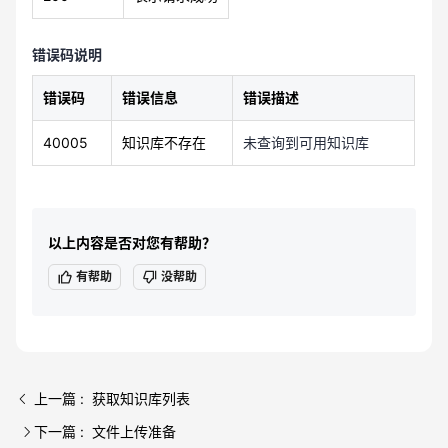
	],

	"total": 4,

错误码说明
	"pageNum": 1,

	"pageSize": 4,

错误码
错误信息
错误描述
	"totalPages": 1,

	"hasNext": false,

40005
知识库不存在
未查询到可用知识库
	"hasPrevious": false

	}

}
以上内容是否对您有帮助？
有帮助
没帮助
上一篇 : 获取知识库列表
下一篇 : 文件上传准备