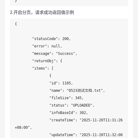
}
2.开启分页，请求成功返回值示例
{

	"statusCode": 200,

	"error": null,

	"message": "Success",

	"returnObj": {

	"items": [

		{

		"id": 1105,

		"name": "0523测试文档.txt",

		"fileSize": 345,

		"status": "UPLOADED",

		"infoBaseId": 302,

		"createTime": "2025-11-20T11:31:26
+08:00",

		"updateTime": "2025-11-20T11:32:00