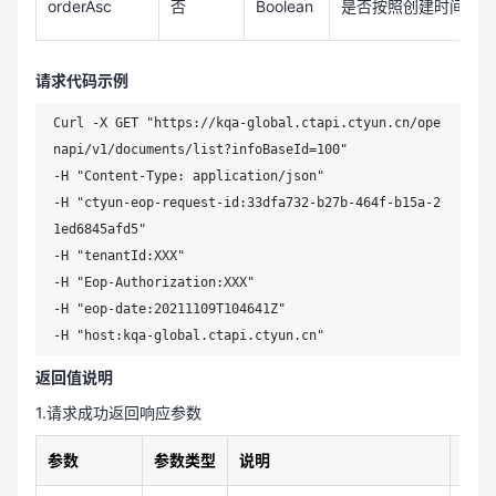
orderAsc
否
Boolean
是否按照创建时间正序
请求代码示例
Curl -X GET "https://kqa-global.ctapi.ctyun.cn/ope
napi/v1/documents/list?infoBaseId=100"

-H "Content-Type: application/json"

-H "ctyun-eop-request-id:33dfa732-b27b-464f-b15a-2
1ed6845afd5"

-H "tenantId:XXX"

-H "Eop-Authorization:XXX"

-H "eop-date:20211109T104641Z"

-H "host:kqa-global.ctapi.ctyun.cn"
返回值说明
1.请求成功返回响应参数
参数
参数类型
说明
示例