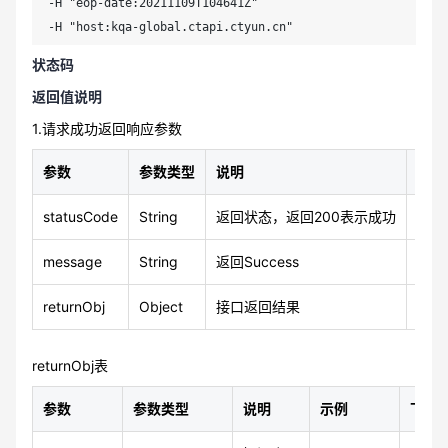
-H "eop-date:20211109T104641Z"

-H "host:kqa-global.ctapi.ctyun.cn"
状态码
返回值说明
1.请求成功返回响应参数
参数
参数类型
说明
示例
statusCode
String
返回状态，返回200表示成功
200
message
String
返回Success
Suc
returnObj
Object
接口返回结果
returnObj表
参数
参数类型
说明
示例
下级