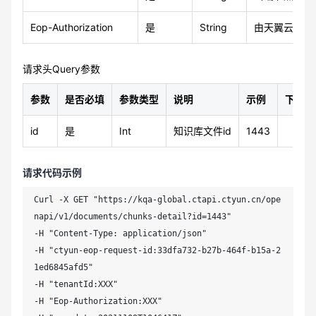
Eop-Authorization
是
String
由天翼云官网 
请求头Query参数
参数
是否必填
参数类型
说明
示例
下级对
id
是
Int
知识库文件id
1443
请求代码示例
Curl -X GET "https://kqa-global.ctapi.ctyun.cn/ope
napi/v1/documents/chunks-detail?id=1443"

-H "Content-Type: application/json"

-H "ctyun-eop-request-id:33dfa732-b27b-464f-b15a-2
1ed6845afd5"

-H "tenantId:XXX"

-H "Eop-Authorization:XXX"
