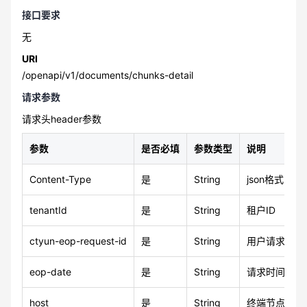
接口要求
无
URI
/openapi/v1/documents/chunks-detail
请求参数
请求头header参数
参数
是否必填
参数类型
说明
Content-Type
是
String
json格式
tenantId
是
String
租户ID
ctyun-eop-request-id
是
String
用户请求 id
eop-date
是
String
请求时间，由用
host
是
String
终端节点域名