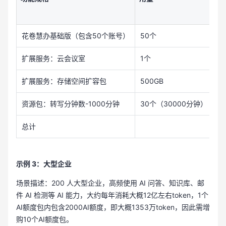
花卷慧办基础版（包含50个账号）
50个
4
扩展服务：云会议室
1个
8
扩展服务：存储空间扩容包
500GB
4
资源包：转写分钟数-1000分钟
30个（30000分钟）
2
总计
示例 3：大型企业
场景描述：200 人大型企业，高频使用 AI 问答、知识库、邮
件 AI 检测等 AI 能力，大约每年消耗大概12亿左右token，1个
AI额度包内包含2000AI额度，即大概1353万token，因此需增
购10个AI额度包。