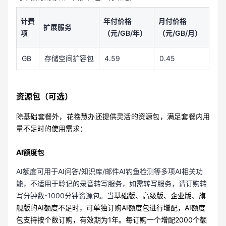
计费
年付价格
月付价格
扩展服务
项
（元/GB/年）
（元/GB/月）
GB
存储空间扩容包
4.59
0.45
资源包（可选）
除基础套餐外，花卷慧办
还提供灵活的资源包，满足
套餐内用
量不足时的使用需求：
AI额度包
AI额度可用于AI问答/知识库/邮件AI钓鱼检测等多项AI相关功
能，不适用于聆记的录音转写服务，如需转写服务，请订购转
写分钟数-1000分钟资源包。当
基础版、高级版、企业版、旗
舰版的AI额度不足时，可单独订购AI额度包进行增配，AI额度
包支持按个数订购，有效期为1年。每订购一个增配2000个额