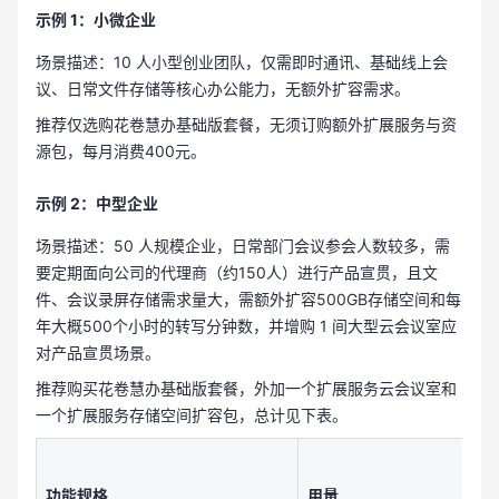
示例 1：小微企业
场景描述：10 人小型创业团队，仅需即时通讯、基础线上会
议、日常文件存储等核心办公能力，无额外扩容需求。
推荐仅选购花卷慧办基础版套餐，无须订购额外扩展服务与资
源包，每月消费400元。
示例 2：中型企业
场景描述：50 人规模企业，日常部门会议参会人数较多，需
要定期面向公司的代理商（约150人）进行产品宣贯，且文
件、会议录屏存储需求量大，需额外扩容500GB存储空间和每
年大概500个小时的转写分钟数，并增购 1 间大型云会议室应
对产品宣贯场景。
推荐购买花卷慧办基础版套餐，外加一个扩展服务云会议室和
一个扩展服务存储空间扩容包，总计见下表。
功能规格
用量
费