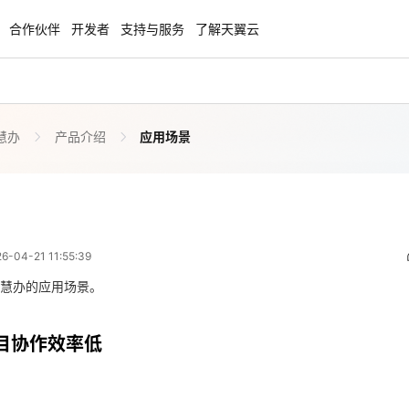
合作伙伴
开发者
支持与服务
了解天翼云
慧办
产品介绍
应用场景
云智盛典
安全隔离版OpenClaw
NEW
NEW
.5折起，Token套餐低至9.9
OpenClaw云服务器专属“龙虾“套餐低至1.
起
应用场景
 03:55:39
力计划
企业出海解决方案
NEW
NEW
04-21 11:55:39
手，海外资源安全访问平台，助
助力您的业务扬帆出海，通达全球！
目协作效率低
图，平步青云
慧办的应用场景。
商合作专区
云上钜惠
目协作效率低
小企业腾飞，高额上云补贴重磅
爆款云主机全场特惠，2核4G只要1.8折起
作，项目成员分布在不同城市，日常依赖邮件、即时通讯和共享文档进行