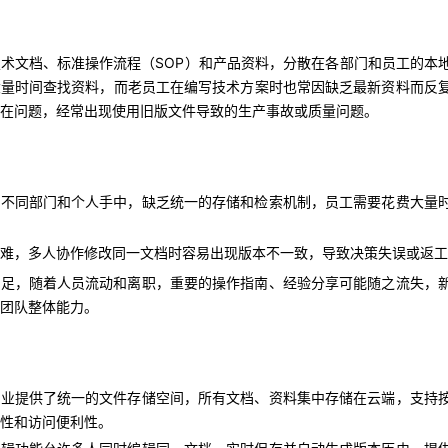
大量时间查找资料，而老员工在编写技术方案时也常因缺乏最新资料而反
存在问题，经常出现使用旧版文件导致的生产事故或质量问题。
术文档、标准操作流程（SOP）和产品资料，分散在各部门和员工的本
大量时间查找资料，而老员工在编写技术方案时也常因缺乏最新资料而反
在问题，经常出现使用旧版文件导致的生产事故或质量问题。
在不同部门和个人手中，缺乏统一的存储和检索机制，员工需要花费大量
困难，多人协作修改同一文档时容易出现版本不一致，导致决策失误或返
在不同部门和个人手中，缺乏统一的存储和检索机制，员工需要花费大量
不足，随着人员流动和离职，重要的操作指南、经验分享可能随之流失，
了团队整体能力。
难，多人协作修改同一文档时容易出现版本不一致，导致决策失误或返工
不足，随着人员流动和离职，重要的操作指南、经验分享可能随之流失，
团队整体能力。
企业提供了统一的文件存储空间，所有文档、资料集中存储在云端，支持
全性和访问便利性。
编辑功能允许多人同时编辑同一文档，实时保存并自动生成版本历史。提
企业提供了统一的文件存储空间，所有文档、资料集中存储在云端，支持
并审核，提高了文档管理的规范性。
性和访问便利性。