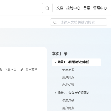
文档
控制中心
备案
管理中心
聚力AI赋能 天翼云大模型专项
5折
大模型特惠专区·Token Plan 轻享包低至9.9元
起
本页目录
场景1：项目协作效率低
天翼云信创专区
NEW
下载本页
分享文章
“一云多芯、一云多态”,国产化软件全面适配，
使用场景
国产操作系统及硬件芯片支持丰富
用户痛点
产品优势
天翼云奖励推广计划
场景2：会议与知识沉淀
！
加入成为云推官，推荐新用户注册下单得现金
沟通协作，信息传递效率低
奖励
使用场景
用户痛点