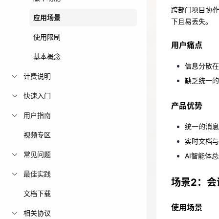
跨部门项目协
用户痛点
免费活动
应用场景
下且易丢失。
信息分散
使用限制
免费试用中心
用户痛点
缺乏统一
多款云产品免
基本概念
信息分散在
产品优势
计费说明
缺乏统一的
统一的消
快速入门
产品优势
实时文档
用户指南
AI智能体
统一的消息
视频专区
实时文档与
场景2：会
常见问题
AI智能体
使用场景
最佳实践
场景2：会
传统团队会议
文档下载
落实。
使用场景
相关协议