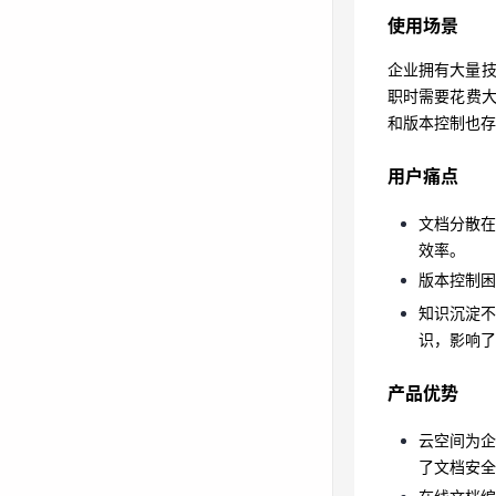
职时需要花费
使用场景
和版本控制也
企业拥有大量技
职时需要花费
用户痛点
和版本控制也存
文档分散
效率。
用户痛点
版本控制
文档分散
知识沉淀
效率。
识，影响
版本控制困
产品优势
知识沉淀
识，影响了
云空间为
了文档安
产品优势
在线文档
云空间为
可以追溯
了文档安全