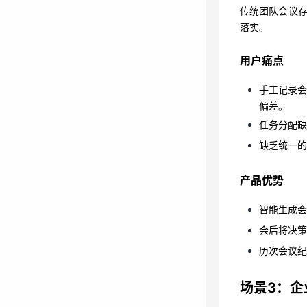
传统团队会议
用户痛点
落实。
手工记录
偏差。
用户痛点
任务分配
手工记录
缺乏统一
偏差。
任务分配缺
产品优势
缺乏统一的
智能生成
产品优势
会后将决
历次会议
智能生成会
会后将决策
场景3：
历次会议纪
使用场景
场景3：企
企业拥有大量技