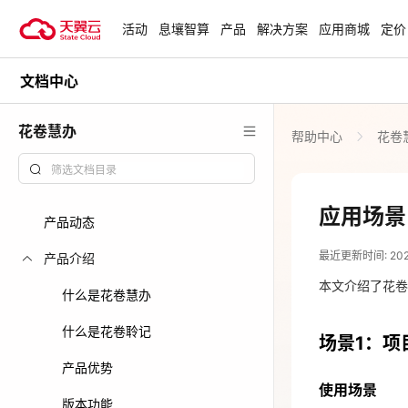
活动
息壤智算
产品
解决方案
应用商城
定价
文档中心
活动
热门活动
天翼云最新优惠活动，涵盖免费
花卷慧办
帮助中心
花卷
试用，产品折扣等，助您降本增
818 天翼云
效！
爆款云主机低至1
元/月起
查看全部活动
应用场景
产品动态
2026-04-21
青云志云端助
最近更新时间: 2026-
一站式科研助
产品介绍
场景1：项
力青年翼展宏
本文介绍了花卷
什么是花卷慧办
中小企业服务
使用场景
什么是花卷聆记
场景1：项
国家云助力中
跨部门项目协
产品优势
上线
下且易丢失。
使用场景
版本功能