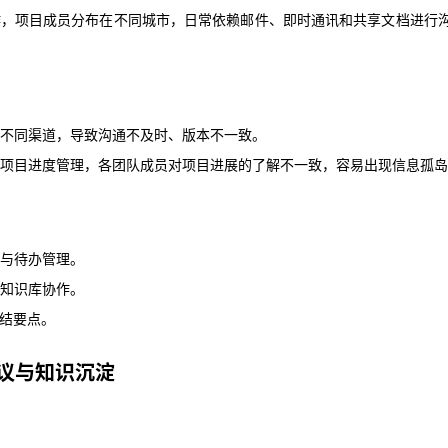
作，项目成员分布在不同城市，日常依赖邮件、即时通讯和共享文档进行
在不同渠道，导致沟通不及时、版本不一致。
天翼云用户体验官
HOT
NEW
的项目进度管理，各团队成员对项目进展的了解不一致，容易出现信息孤
费试用，快来开启云上之旅
您的洞察，重塑科技边界
不同渠道，导致沟通不及时、版本不一致。
项目进度管理，各团队成员对项目进展的了解不一致，容易出现信息孤岛
息与待办管理。
与知识库协作。
总结要点。
与待办管理。
知识库协作。
议与知识沉淀
总结要点。
议与知识沉淀
存在信息记录不完整、会后跟进困难等问题，并且信息分散在会后邮件和