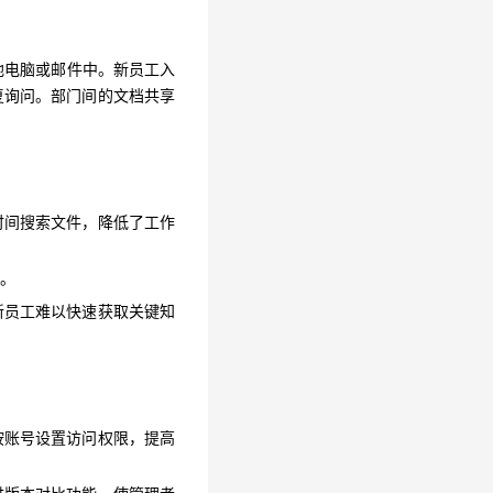
复询问。部门间的文档共享
地电脑或邮件中。新员工入
复询问。部门间的文档共享
时间搜索文件，降低了工作
工。
时间搜索文件，降低了工作
新员工难以快速获取关键知
。
新员工难以快速获取关键知
按账号设置访问权限，提高
供版本对比功能，使管理者
按账号设置访问权限，提高