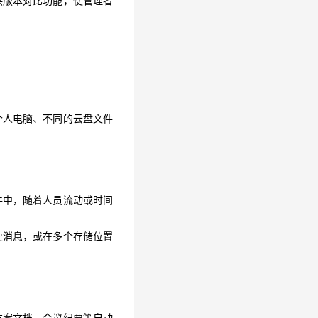
供版本对比功能，使管理者
个人电脑、不同的云盘文件
个人电脑、不同的云盘文件
件中，随着人员流动或时间
史消息，或在多个存储位置
件中，随着人员流动或时间
史消息，或在多个存储位置
方案文档、会议纪要等自动
记录和文件中精准定位所需
方案文档、会议纪要等自动