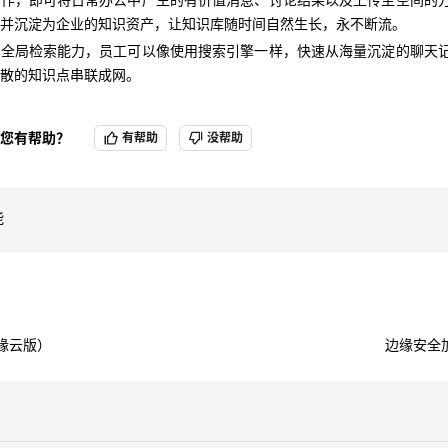
分散的知识点串联成网。
并沉淀为企业的知识资产，让知识库随时间自然生长，永不断流。
的全局检索能力，员工可以像使用搜索引擎一样，快速从海量沉淀的聊天
散的知识点串联成网。
您有帮助？
有帮助
没帮助
能
边缘云版）
边缘安全