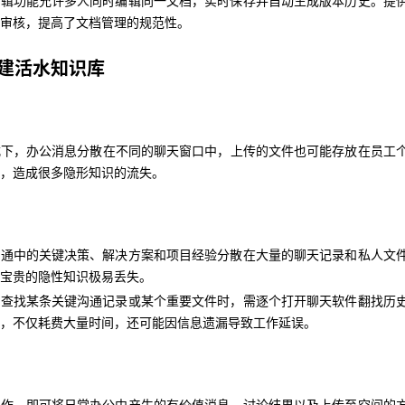
编辑功能允许多人同时编辑同一文档，实时保存并自动生成版本历史。提
建活水知识库
审核，提高了文档管理的规范性。
建活水知识库
式下，办公消息分散在不同的聊天窗口中，上传的文件也可能存放在员工
里，造成很多隐形知识的流失。
式下，办公消息分散在不同的聊天窗口中，上传的文件也可能存放在员工
，造成很多隐形知识的流失。
沟通中的关键决策、解决方案和项目经验分散在大量的聊天记录和私人文
些宝贵的隐性知识极易丢失。
要查找某条关键沟通记录或某个重要文件时，需逐个打开聊天软件翻找历
沟通中的关键决策、解决方案和项目经验分散在大量的聊天记录和私人文
索，不仅耗费大量时间，还可能因信息遗漏导致工作延误。
宝贵的隐性知识极易丢失。
要查找某条关键沟通记录或某个重要文件时，需逐个打开聊天软件翻找历
，不仅耗费大量时间，还可能因信息遗漏导致工作延误。
操作，即可将日常办公中产生的有价值消息、讨论结果以及上传至空间的
类并沉淀为企业的知识资产，让知识库随时间自然生长，永不断流。
的全局检索能力，员工可以像使用搜索引擎一样，快速从海量沉淀的聊天
操作，即可将日常办公中产生的有价值消息、讨论结果以及上传至空间的