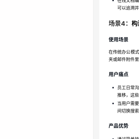
在线文档
场景4：
构
可以追溯并
使用场景
场景4：
构
在传统办公模
夹或邮件附件
使用场景
在传统办公模
用户痛点
夹或邮件附件里
员工日常
推移，这
用户痛点
当用户需
员工日常
间切换搜
推移，这些
产品优势
当用户需
间切换搜索
通过简单
归集、分
产品优势
提供强大
通过简单