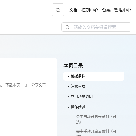
文档
控制中心
备案
管理中心
青云志云端助力计划
NEW
.9元
一站式科研助手，海外资源安全访问平台，助
力青年翼展宏图，平步青云
本页目录
前提条件
中小企业服务商合作专区
下载本页
分享文章
配，
国家云助力中小企业腾飞，高额上云补贴重磅
注意事项
上线
应用场景说明
操作步骤
现金
会中自动开启云录制（可
选）
会中手动开启云录制（可