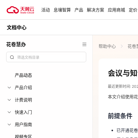
活动
息壤智算
产品
解决方案
应用商城
定价
文档中心
活动
热门活动
天翼云最新优惠活动，涵盖免费
花卷慧办
帮助中心
花卷
试用，产品折扣等，助您降本增
安全隔离版Op
效！
OpenClaw云
起
查看全部活动
会议与知
产品动态
2026-04-21
企业出海解决
最近更新时间: 2026-
助力您的业务
产品介绍
前提条件
本文介绍使用花
计费说明
已开通花
云上钜惠
快速入门
前提条件
用户具备
爆款云主机全场
用户指南
用户具备“
已开通花卷
视频专区