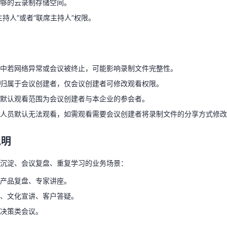
够的云录制存储空间。
主持人”或者“联席主持人”权限。
程中若网络异常或会议被终止，可能影响录制文件完整性。
天翼云用户体验官
HOT
NEW
件归属于会议创建者，仅会议创建者可修改观看权限。
费试用，快来开启云上之旅
您的洞察，重塑科技边界
件默认观看范围为会议创建者与本企业的参会者。
中若网络异常或会议被终止，可能影响录制文件完整性。
人员默认无法观看，如需观看需要会议创建者将录制文件的分享方式修改
归属于会议创建者，仅会议创建者可修改观看权限。
默认观看范围为会议创建者与本企业的参会者。
说明
人员默认无法观看，如需观看需要会议创建者将录制文件的分享方式修改为
容沉淀、会议复盘、重复学习的业务场景：
说明
、产品复盘、专家讲座。
训、文化宣讲、客户答疑。
沉淀、会议复盘、重复学习的业务场景：
、决策类会议。
产品复盘、专家讲座。
、文化宣讲、客户答疑。
决策类会议。