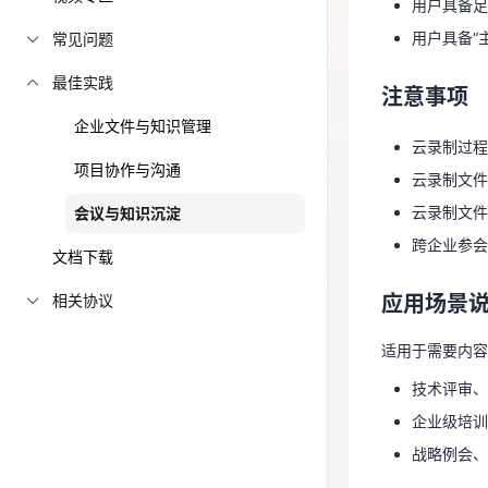
用户具备足
注意事项
免费活动
用户具备“
常见问题
云录制过
最佳实践
免费试用中心
注意事项
云录制文
多款云产品免
企业文件与知识管理
云录制文
云录制过程
跨企业参会
项目协作与沟通
云录制文件
云录制文件
会议与知识沉淀
应用场景
跨企业参会
文档下载
适用于需要内
相关协议
应用场景
技术评审
企业级培
适用于需要内容
战略例会
技术评审、
企业级培训
操作步骤
战略例会、