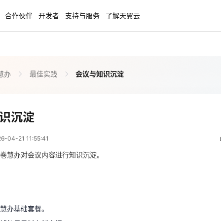
合作伙伴
开发者
支持与服务
了解天翼云
慧办
最佳实践
会议与知识沉淀
enClaw
聚力AI赋能 天翼云大模型专项
NEW
服务器专属“龙虾“套餐低至1.5折
大模型特惠专区·Token Plan 轻享包低至9
起
会议与知识沉淀
识沉淀
 03:55:41
方案
天翼云信创专区
NEW
NEW
04-21 11:55:41
扬帆出海，通达全球！
“一云多芯、一云多态”,国产化软件全面适
国产操作系统及硬件芯片支持丰富
卷慧办对会议内容进行知识沉淀。
卷慧办基础套餐。
天翼云奖励推广计划
足够的云录制存储空间。
特惠，2核4G只要1.8折起！
加入成为云推官，推荐新用户注册下单得
奖励
主持人”或者“联席主持人”权限。
慧办基础套餐。