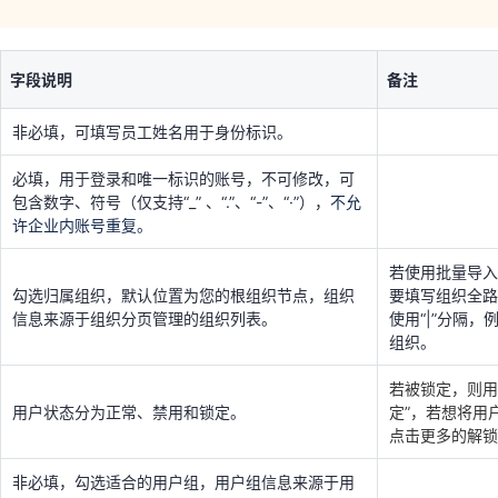
非必填，可填写员工姓名用于身份标识。
必填，用于登录和唯一标识的账号，不可修改，可
包含数字、符号（仅支持“_” 、“.”、“-”、“·”），
不允
字段说明
备注
许企业内账号重复。
非必填，可填写员工姓名用于身份标识。
若使用批量导
勾选归属组织，默认位置为您的根组织节点，组织
要填写组织全
必填，用于登录和唯一标识的账号，不可修改，可
信息来源于组织分页管理的组织列表。
使用“|”分隔，
组织。
包含数字、符号（仅支持“_” 、“.”、“-”、“·”），
不允
许企业内账号重复。
若被锁定，则用
用户状态分为正常、禁用和锁定。
定”，若想将用
若使用批量导入
点击更多的解锁
勾选归属组织，默认位置为您的根组织节点，组织
要填写组织全路
信息来源于组织分页管理的组织列表。
使用“|”分隔，
非必填，勾选适合的用户组，用户组信息来源于用
组织。
户组管理栏目配置的用户组列表。
非必填，默认不允许企业内员工手机号重复，手机
若被锁定，则用
号可设置直接登录认证，或用于开启二次认证功能
用户状态分为正常、禁用和锁定。
定”，若想将用
后的校验码接收。
点击更多的解锁
非必填，默认不允许企业内员工邮箱重复，邮箱可
非必填，勾选适合的用户组，用户组信息来源于用
设置直接登录认证，或用于开启二次认证功能后的