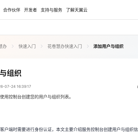
合作伙伴
开发者
支持与服务
了解天翼云
慧办
快速入门
花卷慧办快速入门
添加用户与组织
云智盛典
安全隔离版OpenClaw
NEW
NEW
.5折起，Token套餐低至9.9
OpenClaw云服务器专属“龙虾“套餐低至1.
起
添加用户与组织
与组织
 08:39:17
力计划
企业出海解决方案
NEW
NEW
07-24 16:39:17
手，海外资源安全访问平台，助
助力您的业务扬帆出海，通达全球！
图，平步青云
使用控制台创建您的用户与组织列表。
录客户端时需要进行身份认证，本文主要介绍服务控制台创建用户与组织
商合作专区
云上钜惠
小企业腾飞，高额上云补贴重磅
爆款云主机全场特惠，2核4G只要1.8折起
客户端时需要进行身份认证，本文主要介绍服务控制台创建用户与组织信
手动创建进行用户与组织关系构建。