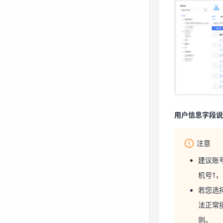
用户信息字段
注意
用户信息字段说
建议账
机号1
注意
若您选
建议账
法正常
机号1
则。
若您选
法正常
字段
则。