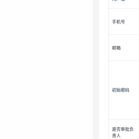
手机号
初始密码
邮箱
是否审批负
责人
初始密码
审批负责人
员工属性
是否审批负
备注
责人