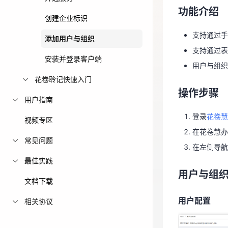
功能介绍
支持通过
免费活动
创建企业标识
用户与组
支持通过手
添加用户与组织
免费试用中心
支持通过表
多款云产品免
操作步骤
安装并登录客户端
用户与组织
花卷聆记快速入门
登录
花卷
操作步骤
在花卷慧
用户指南
在左侧导航
登录
花卷慧
视频专区
在花卷慧办
用户与组
常见问题
在左侧导航
最佳实践
用户配置
用户与组
文档下载
用户配置
相关协议