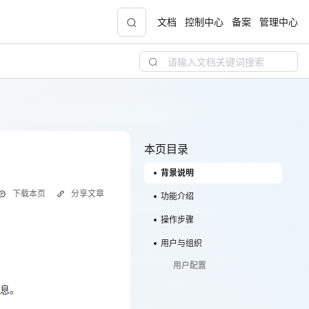
文档
控制中心
备案
管理中心
聚力AI赋能 天翼云大模型专项
5折
大模型特惠专区·Token Plan 轻享包低至9.9元
起
本页目录
背景说明
天翼云信创专区
NEW
下载本页
分享文章
“一云多芯、一云多态”,国产化软件全面适配，
功能介绍
国产操作系统及硬件芯片支持丰富
操作步骤
信息。
天翼云奖励推广计划
用户与组织
！
加入成为云推官，推荐新用户注册下单得现金
用户配置
奖励
息。