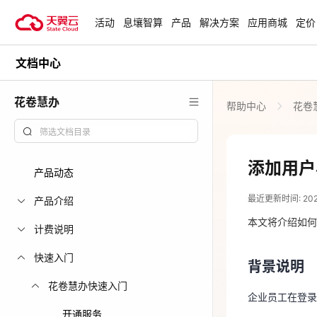
活动
息壤智算
产品
解决方案
应用商城
定价
文档中心
活动
热门活动
天翼云最新优惠活动，涵盖免费
花卷慧办
帮助中心
花卷
试用，产品折扣等，助您降本增
818 天翼云
效！
爆款云主机低至1
元/月起
查看全部活动
添加用户
产品动态
2026-07-24
青云志云端助
最近更新时间: 2026-
一站式科研助
产品介绍
背景说明
力青年翼展宏
本文将介绍如何
计费说明
企业员工在登
中小企业服务
快速入门
背景说明
国家云助力中
功能介绍
花卷慧办快速入门
上线
企业员工在登录
开通服务
支持通过