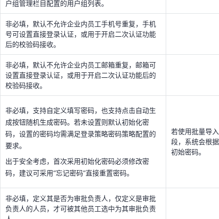
户组管理栏目配置的用户组列表。
校验码接收。
非必填，默认不允许企业内员工手机号重复，手机
非必填，支持自定义填写密码，也支持点击自动生
号可设置直接登录认证，或用于开启二次认证功能
成按钮随机生成密码。若未设置则默认初始化密
后的校验码接收。
若使用批量导
码，设置的密码均需满足登录策略密码策略配置的
段，系统会根
非必填，默认不允许企业内员工邮箱重复，邮箱可
要求。
初始密码。
设置直接登录认证，或用于开启二次认证功能后的
出于安全考虑，首次采用初始化密码必须修改密
校验码接收。
码，建议可采用“忘记密码”直接重置密码。
非必填，支持自定义填写密码，也支持点击自动生
非必填，定义其是否为审批负责人，仅定义是审批
成按钮随机生成密码。若未设置则默认初始化密
负责人的人员，才可被其他员工选中为其审批负责
若使用批量导入
码，设置的密码均需满足登录策略密码策略配置的
人。
段，系统会根据
要求。
初始密码。
非必填，主要用于权限申请环节，若配置需要审批
出于安全考虑，首次采用初始化密码必须修改密
负责人审核，则员工对应的审批负责人将进行审
批。
码，建议可采用“忘记密码”直接重置密码。
非必填，可定义员工属性，如外协、正式、其他。
非必填，定义其是否为审批负责人，仅定义是审批
负责人的人员，才可被其他员工选中为其审批负责
非必填，填写用户备注的一些信息。
人。