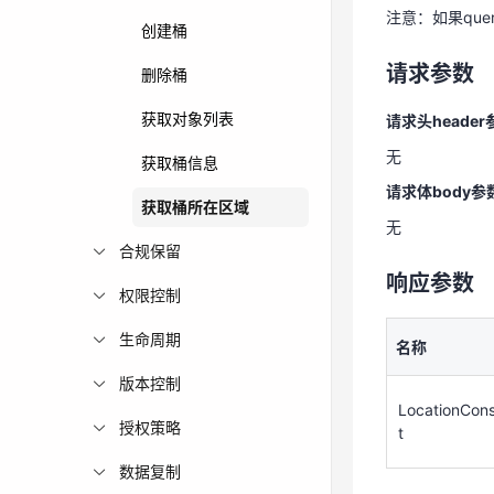
注意：如果que
创建桶
请求头header
请求参数
删除桶
无
请求体body参
获取对象列表
请求头header
无
无
获取桶信息
请求体body参
响应参数
获取桶所在区域
无
合规保留
名称
响应参数
权限控制
LocationCons
生命周期
名称
t
版本控制
LocationCons
请求示例
授权策略
t
数据复制
GET
/v1/loc