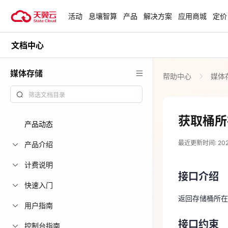
活动
息壤智算
产品
解决方案
应用商城
定价
文档中心
活动
热门活动
天翼云最新优惠活动，涵盖免费
媒体存储
帮助中心
媒体
试用，产品折扣等，助您降本增
818 天翼云
效！
爆款云主机低至1
元/月起
查看全部活动
获取桶所
产品动态
2024-01-02
青云志云端助
最近更新时间: 2024-
一站式科研助
产品介绍
接口介绍
力青年翼展宏
计费说明
接口介绍
返回存储桶所
中小企业服务
快速入门
国家云助力中
返回存储桶所在
接口约束
用户指南
上线
接口约束
无
控制台指南