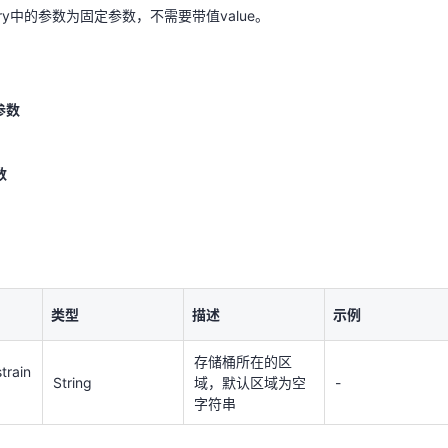
ry中的参数为固定参数，不需要带值value。
参数
数
参数
数
类型
描述
示例
存储桶所在的区
train
String
域，默认区域为空
-
类型
描述
示例
字符串
存储桶所在的区
train
String
域，默认区域为空
-
字符串
ation/testBucket?location
HTTP/1.1