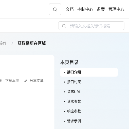
文档
控制中心
备案
管理中心
操作
获取桶所在区域
聚力AI赋能 天翼云大模型专项
5折
大模型特惠专区·Token Plan 轻享包低至9.9元
起
本页目录
接口介绍
天翼云信创专区
NEW
下载本页
分享文章
“一云多芯、一云多态”,国产化软件全面适配，
接口约束
国产操作系统及硬件芯片支持丰富
请求URI
天翼云奖励推广计划
请求参数
！
加入成为云推官，推荐新用户注册下单得现金
响应参数
奖励
请求示例