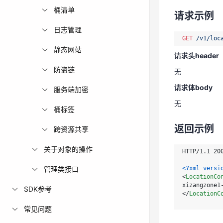
请求头header
桶清单
请求示例
无
日志管理
GET
/v1/loc
请求体body
静态网站
请求头header
无
防盗链
无
返回示例
请求体body
服务端加密
无
HTTP/1.1 200
桶标签
<?xml versi
返回示例
跨资源共享
<
LocationCo
关于对象的操作
</
LocationC
HTTP/1.1 200
<?xml versi
管理类接口
<
LocationCo
状态码
SDK参考
</
LocationC
常见问题
状态码