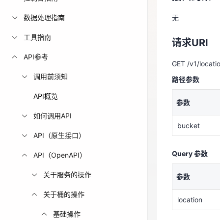
免费活动
数据处理指南
无
请求URI
工具指南
免费试用中心
请求URI
GET /v1/locati
多款云产品免
API参考
路径参数
GET /v1/locati
调用前须知
路径参数
参数
API概览
参数
bucket
如何调用API
bucket
Query 参数
API（原生接口）
参数
Query 参数
API（OpenAPI）
location
关于服务的操作
参数
注意：如果que
关于桶的操作
location
基础操作
请求参数