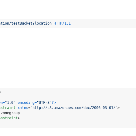
ation/testBucket?location
HTTP/1.1


on=
"1.0"
 encoding=
"UTF-8"
?>
nstraint
xmlns
=
"http://s3.amazonaws.com/doc/2006-03-01/"
>
onstraint
>


on=
"1.0"
 encoding=
"UTF-8"
?>
nstraint
xmlns
=
"http://s3.amazonaws.com/doc/2006-03-01/"
>
onstraint
>
错误码
描述