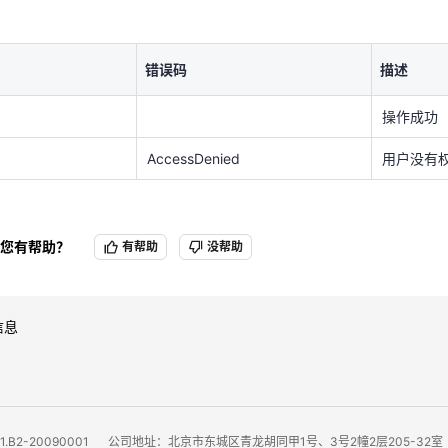
操作成功
AccessDenied
用户没有
错误码
描述
操作成功
AccessDenied
用户没有
您有帮助？
有帮助
没帮助
信息
B2-20090001
公司地址：北京市东城区青龙胡同甲1号、3号2幢2层205-32室