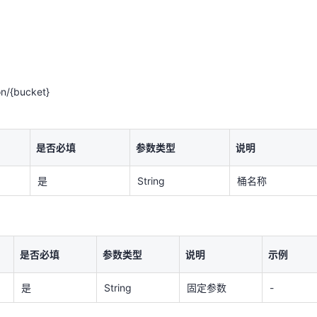
天翼云用户体验官
HOT
NEW
on/{bucket}
费试用，快来开启云上之旅
您的洞察，重塑科技边界
on/{bucket}
是否必填
参数类型
说明
是否必填
参数类型
说明
是
String
桶名称
是
String
桶名称
是否必填
参数类型
说明
示例
是
String
固定参数
-
是否必填
参数类型
说明
示例
ry中的参数为固定参数，不需要带值value。
是
String
固定参数
-