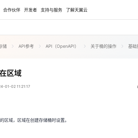
合作伙伴
开发者
支持与服务
了解天翼云
存储
API参考
API（OpenAPI）
关于桶的操作
基础
云智盛典
安全隔离版OpenClaw
NEW
NEW
.5折起，Token套餐低至9.9
OpenClaw云服务器专属“龙虾“套餐低至1.
起
获取桶所在区域
在区域
 03:21:17
力计划
企业出海解决方案
NEW
NEW
01-02 11:21:17
手，海外资源安全访问平台，助
助力您的业务扬帆出海，通达全球！
图，平步青云
在的区域，区域在创建存储桶时设置。
商合作专区
云上钜惠
小企业腾飞，高额上云补贴重磅
爆款云主机全场特惠，2核4G只要1.8折起
的区域，区域在创建存储桶时设置。