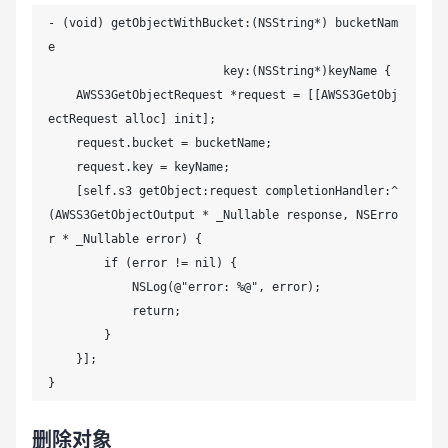
- (void) getObjectWithBucket:(NSString*) bucketNam
e

                         key:(NSString*)keyName {

    AWSS3GetObjectRequest *request = [[AWSS3GetObj
ectRequest alloc] init];

    request.bucket = bucketName;

    request.key = keyName;

    [self.s3 getObject:request completionHandler:^
(AWSS3GetObjectOutput * _Nullable response, NSErro
r * _Nullable error) {

        if (error != nil) {

            NSLog(@"error: %@", error);

            return;

        }

    }];

}
删除对象