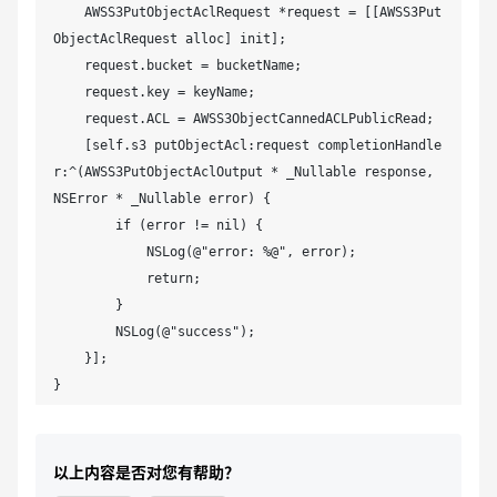
    AWSS3PutObjectAclRequest *request = [[AWSS3Put
ObjectAclRequest alloc] init];

    request.bucket = bucketName;

    request.key = keyName;

    request.ACL = AWSS3ObjectCannedACLPublicRead;

    [self.s3 putObjectAcl:request completionHandle
r:^(AWSS3PutObjectAclOutput * _Nullable response, 
NSError * _Nullable error) {

        if (error != nil) {

            NSLog(@"error: %@", error);

            return;

        }

        NSLog(@"success");

    }];

}
以上内容是否对您有帮助？