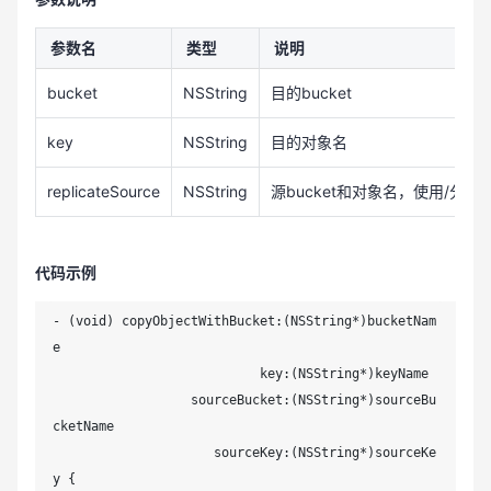
参数名
类型
说明
bucket
NSString
目的bucket
key
NSString
目的对象名
replicateSource
NSString
源bucket和对象名，使用/分割
代码示例
- (void) copyObjectWithBucket:(NSString*)bucketNam
e

                           key:(NSString*)keyName

                  sourceBucket:(NSString*)sourceBu
cketName

                     sourceKey:(NSString*)sourceKe
y {
