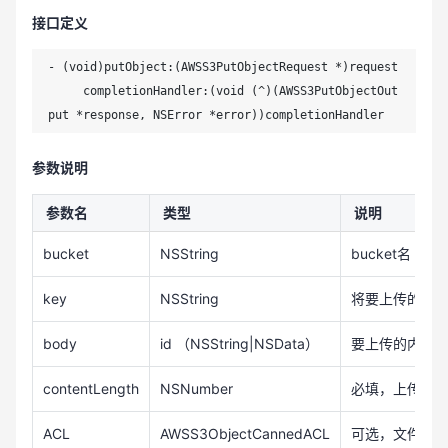
接口定义
- (void)putObject:(AWSS3PutObjectRequest *)request

     completionHandler:(void (^)(AWSS3PutObjectOut
put *response, NSError *error))completionHandler
参数说明
参数名
类型
说明
bucket
NSString
bucket名
key
NSString
将要上传的对
body
id （NSString|NSData）
要上传的内容
contentLength
NSNumber
必填，上传内
ACL
AWSS3ObjectCannedACL
可选，文件控制权限