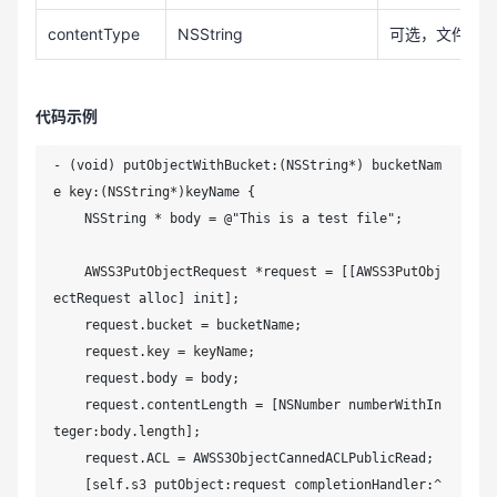
contentType
NSString
可选，文件类型，如
代码示例
- (void) putObjectWithBucket:(NSString*) bucketNam
e key:(NSString*)keyName {

    NSString * body = @"This is a test file";

    AWSS3PutObjectRequest *request = [[AWSS3PutObj
ectRequest alloc] init];

    request.bucket = bucketName;

    request.key = keyName;

    request.body = body;

    request.contentLength = [NSNumber numberWithIn
teger:body.length];

    request.ACL = AWSS3ObjectCannedACLPublicRead;

    [self.s3 putObject:request completionHandler:^