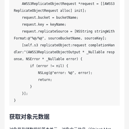
    AWSS3ReplicateObjectRequest *request = [[AWSS3
ReplicateObjectRequest alloc] init];

    request.bucket = bucketName;

    request.key = keyName;

    request.replicateSource = [NSString stringWith
Format:@"%@/%@", sourceBucketName, sourceKey];

    [self.s3 replicateObject:request completionHan
dler:^(AWSS3ReplicateObjectOutput * _Nullable resp
onse, NSError * _Nullable error) {

        if (error != nil) {

            NSLog(@"error: %@", error);

            return;

        }

    }];

}
获取对象元数据