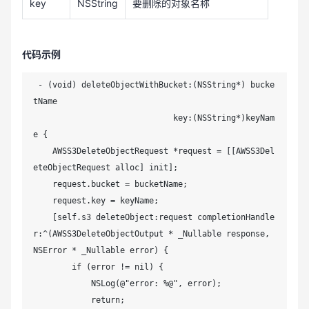
key
NSString
要删除的对象名称
代码示例
 - (void) deleteObjectWithBucket:(NSString*) bucke
tName

                             key:(NSString*)keyNam
e {

    AWSS3DeleteObjectRequest *request = [[AWSS3Del
eteObjectRequest alloc] init];

    request.bucket = bucketName;

    request.key = keyName;

    [self.s3 deleteObject:request completionHandle
r:^(AWSS3DeleteObjectOutput * _Nullable response, 
NSError * _Nullable error) {

        if (error != nil) {

            NSLog(@"error: %@", error);

            return;
