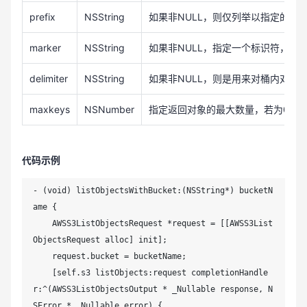
prefix
NSString
如果非NULL，则仅列举以指定的pre
marker
NSString
如果非NULL，指定一个标识符，
delimiter
NSString
如果非NULL，则是用来对桶内对象进行
maxkeys
NSNumber
指定返回对象的最大数量，若为0则
代码示例
- (void) listObjectsWithBucket:(NSString*) bucketN
ame {

    AWSS3ListObjectsRequest *request = [[AWSS3List
ObjectsRequest alloc] init];

    request.bucket = bucketName;

    [self.s3 listObjects:request completionHandle
r:^(AWSS3ListObjectsOutput * _Nullable response, N
SError * _Nullable error) {
