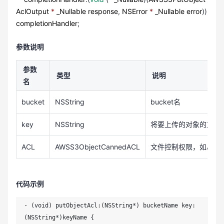
AclOutput
*
_Nullable
response
,
NSError
*
_Nullable
error
))
completionHandler
;
参数说明
参数
类型
说明
名
bucket
NSString
bucket名
key
NSString
将要上传的对象的文件
ACL
AWSS3ObjectCannedACL
文件控制权限，如AWSS3Ob
代码示例
- (void) putObjectAcl:(NSString*) bucketName key:
(NSString*)keyName {
