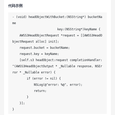
代码示例
- (void) headObjectWithBucket:(NSString*) bucketNa
me

                         key:(NSString*)keyName {

    AWSS3HeadObjectRequest *request = [[AWSS3HeadO
bjectRequest alloc] init];

    request.bucket = bucketName;

    request.key = keyName;

    [self.s3 headObject:request completionHandler:
^(AWSS3HeadObjectOutput * _Nullable response, NSEr
ror * _Nullable error) {

        if (error != nil) {

            NSLog(@"error: %@", error);

            return;

        }

    }];

}