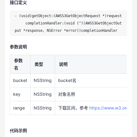
接口定义
- (void)getObject:(AWSS3GetObjectRequest *)request

     completionHandler:(void (^)(AWSS3GetObjectOut
put *response, NSError *error))completionHandler
参数说明
参数
类型
说明
名
bucket
NSString
bucket名
key
NSString
对象名称
range
NSString
下载区间，参考
https://www.w3.org/Pr
代码示例