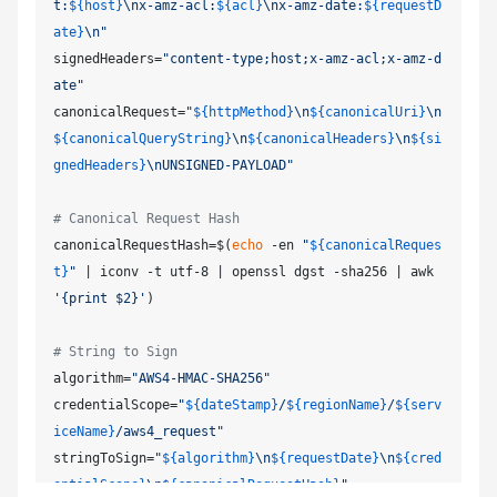
t:
${host}
\nx-amz-acl:
${acl}
\nx-amz-date:
${requestD
ate}
\n"
signedHeaders=
"content-type;host;x-amz-acl;x-amz-d
ate"
canonicalRequest=
"
${httpMethod}
\n
${canonicalUri}
\n
${canonicalQueryString}
\n
${canonicalHeaders}
\n
${si
gnedHeaders}
\nUNSIGNED-PAYLOAD"
# Canonical Request Hash
canonicalRequestHash=$(
echo
 -en 
"
${canonicalReques
t}
"
 | iconv -t utf-8 | openssl dgst -sha256 | awk 
'{print $2}'
)

# String to Sign
algorithm=
"AWS4-HMAC-SHA256"
credentialScope=
"
${dateStamp}
/
${regionName}
/
${serv
iceName}
/aws4_request"
stringToSign=
"
${algorithm}
\n
${requestDate}
\n
${cred
entialScope}
\n
${canonicalRequestHash}
"