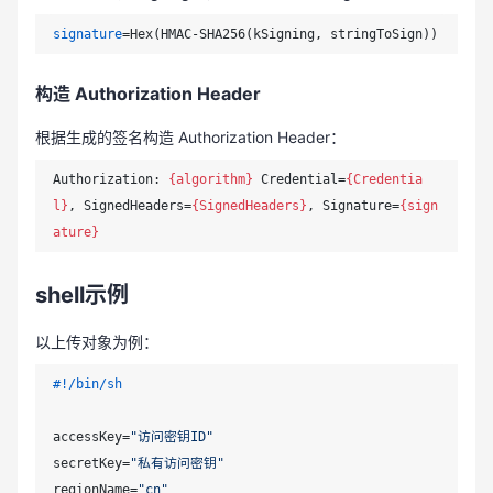
signature
构造 Authorization Header
根据生成的签名构造 Authorization Header：
Authorization: 
{algorithm}
 Credential=
{Credentia
l}
, SignedHeaders=
{SignedHeaders}
, Signature=
{sign
ature}
shell示例
以上传对象为例：
#!/bin/sh
accessKey=
"访问密钥ID"
secretKey=
"私有访问密钥"
regionName=
"cn"