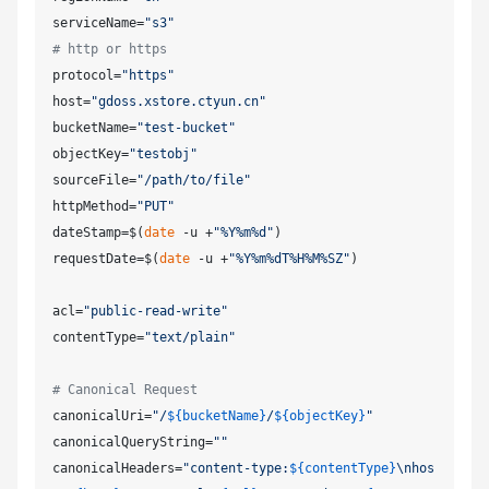
serviceName=
"s3"
# http or https
protocol=
"https"
host=
"gdoss.xstore.ctyun.cn"
bucketName=
"test-bucket"
objectKey=
"testobj"
sourceFile=
"/path/to/file"
httpMethod=
"PUT"
dateStamp=$(
date
 -u +
"%Y%m%d"
)

requestDate=$(
date
 -u +
"%Y%m%dT%H%M%SZ"
)

acl=
"public-read-write"
contentType=
"text/plain"
# Canonical Request
canonicalUri=
"/
${bucketName}
/
${objectKey}
"
canonicalQueryString=
""
canonicalHeaders=
"content-type:
${contentType}
\nhos