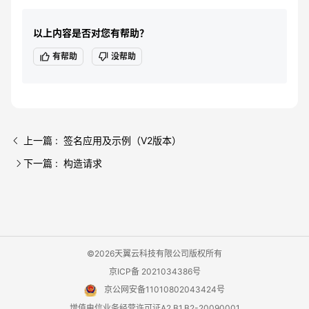
# 生成签名密钥
以上内容是否对您有帮助？
kDate=$(
echo
 -en 
"
${dateStamp}
"
 | openssl dgst -sh
有帮助
没帮助
a256 -hmac 
"AWS4
${secretKey}
"
 -binary)

kRegion=$(
echo
 -en 
"
${regionName}
"
 | openssl dgst 
-sha256 -mac HMAC -macopt hexkey:$(
echo
 -en 
"
${kDa
te}
"
 | xxd -p -c 256) -binary)

kService=$(
echo
 -en 
"
${serviceName}
"
 | openssl dgs
上一篇 : 签名应用及示例（V2版本）
t -sha256 -mac HMAC -macopt hexkey:$(
echo
 -en 
"
${k
Region}
"
 | xxd -p -c 256) -binary)

下一篇 : 构造请求
kSigning=$(
echo
 -en 
"aws4_request"
 | openssl dgst 
-sha256 -mac HMAC -macopt hexkey:$(
echo
 -en 
"
${kSe
rvice}
"
 | xxd -p -c 256) -binary)

# 生成最终签名
©2026天翼云科技有限公司版权所有
signature=$(
echo
 -en 
"
${stringToSign}
"
 | openssl d
京ICP备 2021034386号
gst -sha256 -mac HMAC -macopt hexkey:$(
echo
 -en 
京公网安备11010802043424号
"
${kSigning}
"
 | xxd -p -c 256) | awk 
'{print $2}'
)

增值电信业务经营许可证A2.B1.B2-20090001