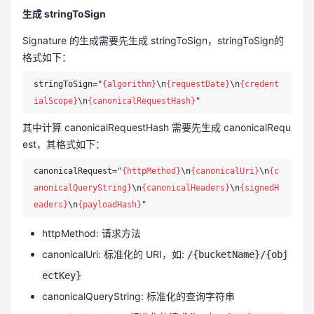
生成 stringToSign
Signature 的生成需要先生成 stringToSign，stringToSign的
格式如下：
stringToSign="
{algorithm}
\n
{requestDate}
\n
{credent
ialScope}
\n
{canonicalRequestHash}
其中计算 canonicalRequestHash 需要先生成 canonicalRequ
est，其格式如下：
canonicalRequest="
{httpMethod}
\n
{canonicalUri}
\n
{c
anonicalQueryString}
\n
{canonicalHeaders}
\n
{signedH
eaders}
\n
{payloadHash}
httpMethod: 请求方法
canonicalUri: 标准化的 URI，如:
/{bucketName}/{obj
ectKey}
canonicalQueryString: 标准化的查询字符串