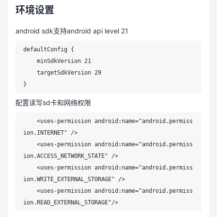
环境设置
android sdk支持android api level 21
defaultConfig {

    minSdkVersion 21

    targetSdkVersion 29

}
配置读写sd卡和网络权限
    <uses-permission android:name="android.permiss
ion.INTERNET" />

    <uses-permission android:name="android.permiss
ion.ACCESS_NETWORK_STATE" />

    <uses-permission android:name="android.permiss
ion.WRITE_EXTERNAL_STORAGE" />

    <uses-permission android:name="android.permiss
ion.READ_EXTERNAL_STORAGE"/>