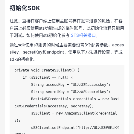
初始化SDK
注意：直接在客户端上使用主账号存在账号泄露的风险，在客
户端上必须使用sts功能生成的临时账号，此初始化流程只能用
于测试。如何使用sts初始化参考
STS相关接口
。
通过sdk使用s3服务的时候主要需要设置3个配置参数，acces
sKey，secretKey和endpoint，使用以下方法进行设置，完成
sdk的初始化。
private void CreateS3Client() {

    if (sS3Client == null) {

        String accessKey = "填入你的accesskey";

        String secretKey = "填入你的secretkey";

        BasicAWSCredentials credentials = new Basi
cAWSCredentials(accessKey, secretKey);

        sS3Client = new AmazonS3Client(credential
s);

        sS3Client.setEndpoint("http://填入S3的地址和