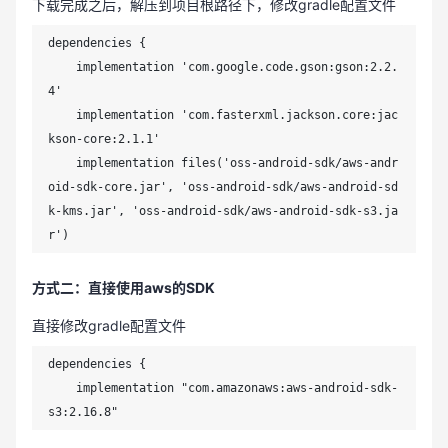
下载完成之后，解压到项目根路径下，修改gradle配置文件
dependencies {

    implementation 'com.google.code.gson:gson:2.2.
4'

    implementation 'com.fasterxml.jackson.core:jac
kson-core:2.1.1'

    implementation files('oss-android-sdk/aws-andr
oid-sdk-core.jar', 'oss-android-sdk/aws-android-sd
k-kms.jar', 'oss-android-sdk/aws-android-sdk-s3.ja
r')
方式二：直接使用aws的SDK
直接修改gradle配置文件
dependencies {

    implementation "com.amazonaws:aws-android-sdk-
s3:2.16.8"