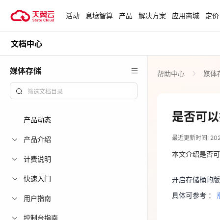
活动
息壤智算
产品
解决方案
应用商城
定价
文档中心
活动
热门活动
天翼云最新优惠活动，涵盖免费
媒体存储
帮助中心
媒体
试用，产品折扣等，助您降本增
818 天翼云
效！
爆款云主机低至1
元/月起
查看全部活动
是否可以
产品动态
2023-11-13
青云志云端助
最近更新时间: 2023-
一站式科研助
产品介绍
开启存储桶的
力青年翼展宏
本文介绍是否可
具体可参考 ：
计费说明
中小企业服务
快速入门
开启存储桶的版
国家云助力中
具体可参考 ：
用户指南
上线
控制台指南