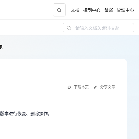
文档
控制中心
备案
管理中心
象
聚力AI赋能 天翼云大模型专项
5折
大模型特惠专区·Token Plan 轻享包低至9.9元
起
对象
天翼云信创专区
NEW
下载本页
分享文章
“一云多芯、一云多态”,国产化软件全面适配，
定版本进行恢复、删除操作。
国产操作系统及硬件芯片支持丰富
天翼云奖励推广计划
版本进行恢复、删除操作。
！
加入成为云推官，推荐新用户注册下单得现金
奖励