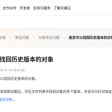
合作伙伴
开发者
支持与服务
了解天翼云
存储
常见问题
对象常见问题
是否可以找回历史版本的对
云智盛典
安全隔离版OpenClaw
NEW
NEW
.5折起，Token套餐低至9.9
OpenClaw云服务器专属“龙虾“套餐低至1.
起
是否可以找回历史版本的
找回历史版本的对象
 07:27:24
力计划
企业出海解决方案
NEW
NEW
11-13 15:27:24
手，海外资源安全访问平台，助
助力您的业务扬帆出海，通达全球！
版本控制功能后，可在文件列表中找到对象的多个版本，并且可以针对指
图，平步青云
以找回历史版本的对象。
版本控制
。
商合作专区
云上钜惠
本控制功能后，可在文件列表中找到对象的多个版本，并且可以针对指定
小企业腾飞，高额上云补贴重磅
爆款云主机全场特惠，2核4G只要1.8折起
版本控制
。