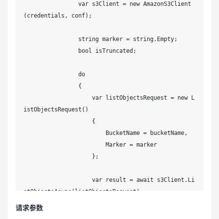
                var s3Client = new AmazonS3Client
(credentials, conf);

                string marker = string.Empty; 

                bool isTruncated;

                do

                {

                    var listObjectsRequest = new L
istObjectsRequest()

                    {

                        BucketName = bucketName,

                        Marker = marker

                    };

                    var result = await s3Client.Li
stObjectsAsync(listObjectsRequest);

请求参数
                    if (result.HttpStatusCode != S