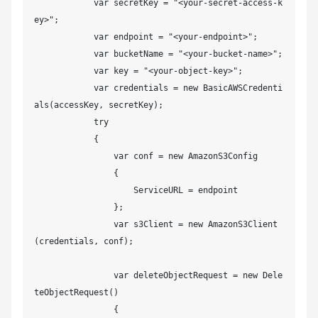
            var secretKey = "<your-secret-access-k
ey>";

            var endpoint = "<your-endpoint>";

            var bucketName = "<your-bucket-name>";

            var key = "<your-object-key>";

            var credentials = new BasicAWSCredenti
als(accessKey, secretKey);

            try

            {

                var conf = new AmazonS3Config

                {

                    ServiceURL = endpoint

                };

                var s3Client = new AmazonS3Client
(credentials, conf);

                var deleteObjectRequest = new Dele
teObjectRequest()

                {
