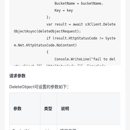
                    BucketName = bucketName,

                    Key = key

                };

                var result = await s3Client.Delete
ObjectAsync(deleteObjectRequest);

                if (result.HttpStatusCode != Syste
m.Net.HttpStatusCode.NoContent)

                {

                    Console.WriteLine("fail to del
ete object {0}, HttpStatusCode:{1}, ErrorCode:
{2}.", key, (int) result.HttpStatusCode, result.Ht
请求参数
tpStatusCode);

DeleteObject可设置的参数如下：
                }

                Console.WriteLine("deleted object 
{0}.", key);

参数
类型
说明
            }

            catch (Exception e)

            {
