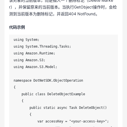
该对象的当前版本，而是插入一个删除标记（Delete Marke
r），并保留原来的当前版本。当执行GetObject操作时，会检
测到当前版本为删除标记，并返回404 NotFound。
代码示例
using System;

using System.Threading.Tasks;

using Amazon.Runtime;

using Amazon.S3;

using Amazon.S3.Model;

namespace DotNetSDK.ObjectOperation

{

    public class DeleteObjectExample

    {

        public static async Task DeleteObject()

        {

            var accessKey = "<your-access-key>";
