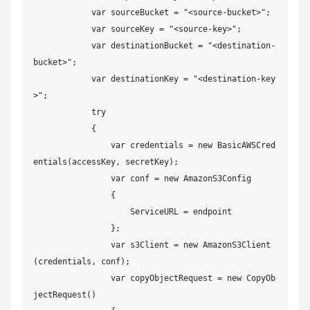
            var sourceBucket = "<source-bucket>";

            var sourceKey = "<source-key>";

            var destinationBucket = "<destination-
bucket>";

            var destinationKey = "<destination-key
>";

            try

            {

                var credentials = new BasicAWSCred
entials(accessKey, secretKey);

                var conf = new AmazonS3Config

                {

                    ServiceURL = endpoint

                };

                var s3Client = new AmazonS3Client
(credentials, conf);

                var copyObjectRequest = new CopyOb
jectRequest()
