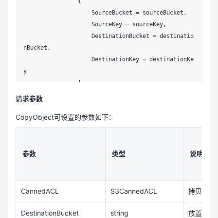
                {

                    SourceBucket = sourceBucket,

                    SourceKey = sourceKey,

                    DestinationBucket = destinatio
nBucket,

                    DestinationKey = destinationKe
y

                };

                var result = await s3Client.CopyOb
请求参数
jectAsync(copyObjectRequest);

CopyObject可设置的参数如下：
                if (result.HttpStatusCode != Syste
m.Net.HttpStatusCode.OK)

                {

                    Console.WriteLine("fail to cop
参数
类型
说明
y object, HttpStatusCode:{0}, ErrorCode:{1}.", (in
t) result.HttpStatusCode, result.HttpStatusCode);

                    return;

CannedACL
S3CannedACL
拷贝后对
                }

DestinationBucket
string
放置拷贝