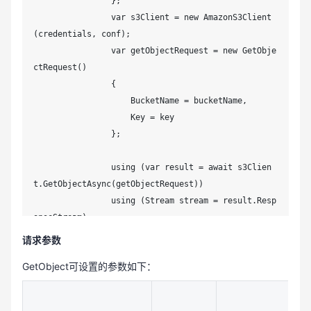
                };

                var s3Client = new AmazonS3Client
(credentials, conf);

                var getObjectRequest = new GetObje
ctRequest()

                {

                    BucketName = bucketName,

                    Key = key

                };

                using (var result = await s3Clien
t.GetObjectAsync(getObjectRequest))

                using (Stream stream = result.Resp
onseStream)

                {

请求参数
                    var fileStream = File.Create(f
GetObject可设置的参数如下：
ilePath);

                    await stream.CopyToAsync(fileS
tream);
