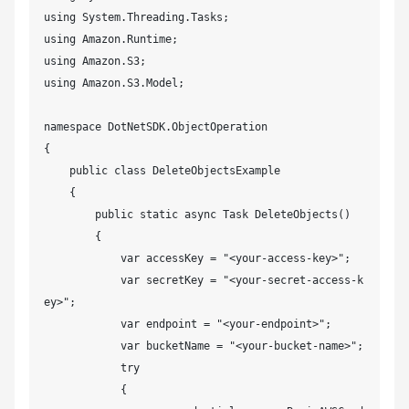
using System.Threading.Tasks;

using Amazon.Runtime;

using Amazon.S3;

using Amazon.S3.Model;

namespace DotNetSDK.ObjectOperation

{

    public class DeleteObjectsExample

    {

        public static async Task DeleteObjects()

        {

            var accessKey = "<your-access-key>";

            var secretKey = "<your-secret-access-k
ey>";

            var endpoint = "<your-endpoint>";

            var bucketName = "<your-bucket-name>";

            try

            {
