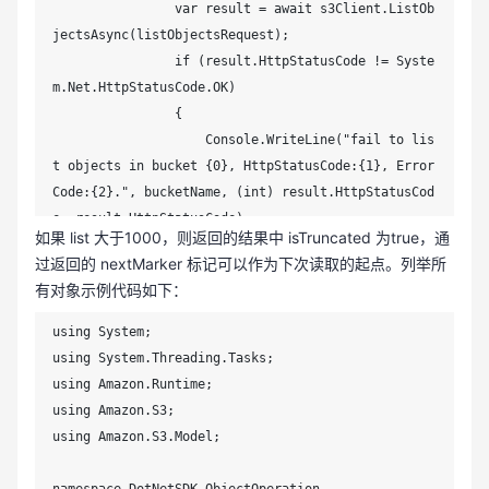
                var result = await s3Client.ListOb
jectsAsync(listObjectsRequest);

                if (result.HttpStatusCode != Syste
m.Net.HttpStatusCode.OK)

                {

                    Console.WriteLine("fail to lis
t objects in bucket {0}, HttpStatusCode:{1}, Error
Code:{2}.", bucketName, (int) result.HttpStatusCod
e, result.HttpStatusCode);

如果 list 大于1000，则返回的结果中 isTruncated 为true，通
                    return;

过返回的 nextMarker 标记可以作为下次读取的起点。列举所
                }

有对象示例代码如下：
                Console.WriteLine("the objects in 
using System;

bucket {0} are: ", bucketName);

using System.Threading.Tasks;

                foreach (var obj in result.S3Objec
using Amazon.Runtime;

ts)

using Amazon.S3;

                {

using Amazon.S3.Model;

                    Console.WriteLine(obj.Key);

                }

namespace DotNetSDK.ObjectOperation
