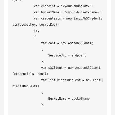
            var endpoint = "<your-endpoint>";

            var bucketName = "<your-bucket-name>";

            var credentials = new BasicAWSCredenti
als(accessKey, secretKey);

            try

            {

                var conf = new AmazonS3Config

                {

                    ServiceURL = endpoint

                };

                var s3Client = new AmazonS3Client
(credentials, conf);

                var listObjectsRequest = new ListO
bjectsRequest()

                {

                    BucketName = bucketName

                };
