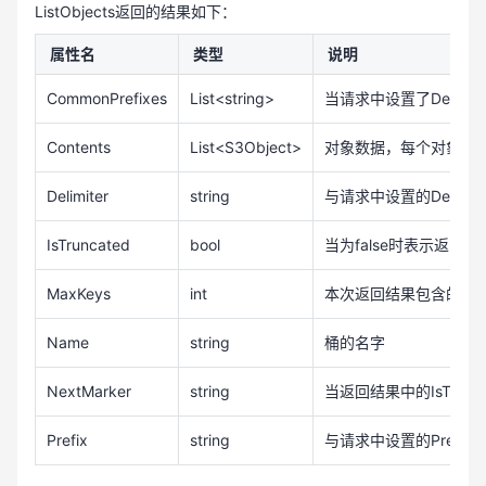
ListObjects返回的结果如下：
                    marker = result.NextMarker ?? 
string.Empty;

属性名
类型
说明
CommonPrefixes
List<string>
当请求中设置了Delimit
                } while (isTruncated && !string.Is
NullOrEmpty(marker));

Contents
List<S3Object>
对象数据，每个对象包含了Et
            }

Delimiter
string
与请求中设置的Delimit
            catch (Exception e)

            {

IsTruncated
bool
当为false时表示返
                Console.WriteLine(e.Message);

            }

MaxKeys
int
本次返回结果包含的对
        }

    }

Name
string
桶的名字
}
NextMarker
string
当返回结果中的IsTrun
Prefix
string
与请求中设置的Prefix