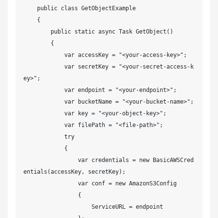
    public class GetObjectExample

    {

        public static async Task GetObject()

        {

            var accessKey = "<your-access-key>";

            var secretKey = "<your-secret-access-k
ey>";

            var endpoint = "<your-endpoint>";

            var bucketName = "<your-bucket-name>";

            var key = "<your-object-key>";

            var filePath = "<file-path>";

            try

            {

                var credentials = new BasicAWSCred
entials(accessKey, secretKey);

                var conf = new AmazonS3Config

                {

                    ServiceURL = endpoint
