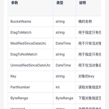
                    fileStream.Close();

参数
类型
说明
                }

            }

            catch (Exception e)

BucketName
string
桶的名称
            {

                Console.WriteLine(e.Message);

EtagToMatch
string
用于指定只有在对象
            }

ModifiedSinceDateUtc
DateTime
用于只有当对象在指
        }

    }

EtagToNotMatch
string
用于指定只有在对象
}
UnmodifiedSinceDateUtc
DateTime
用于仅当对象自指定
Key
string
对象的key
PartNumber
int
读取对象指定的分片
ByteRange
ByteRange
下载对象指定范围内
VersionId
string
当桶开启版本控制的