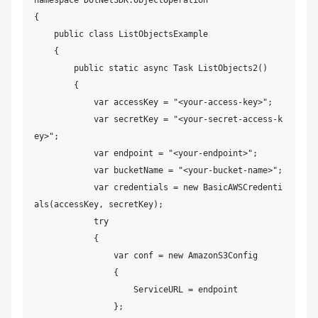
            }

{

            catch (Exception e)

    public class ListObjectsExample

            {

    {

                Console.WriteLine(e.Message);

        public static async Task ListObjects2()

            }

        {

        }

            var accessKey = "<your-access-key>";

    }

            var secretKey = "<your-secret-access-k
}
ey>";

            var endpoint = "<your-endpoint>";

            var bucketName = "<your-bucket-name>";

            var credentials = new BasicAWSCredenti
als(accessKey, secretKey);

            try

            {

                var conf = new AmazonS3Config

                {

                    ServiceURL = endpoint

                };
