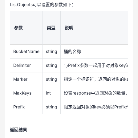
ListObjects可以设置的参数如下：
ystem.Net.HttpStatusCode.OK)

                    {

                        Console.WriteLine("fail to 
list objects in bucket {0}, HttpStatusCode:{1}, Er
参数
类型
说明
rorCode:{2}.", 

                            bucketName, (int)resul
t.HttpStatusCode, result.HttpStatusCode);

BucketName
string
桶的名称
                        return;

                    }

Delimiter
string
与Prefix参数一起用于对对象key进行
Marker
string
指定一个标识符，返回的对象的key
                    foreach (var obj in result.S3O
bjects)

MaxKeys
int
设置response中返回对象的数量，默
                    {

                        Console.WriteLine(obj.Ke
Prefix
string
限定返回对象的key必须以Prefix作为
y);

                    }

返回结果
                    isTruncated = result.IsTruncat
ed; 
