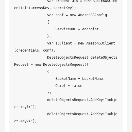
                var credentials = new BasicAWSCred
entials(accessKey, secretKey);

                var conf = new AmazonS3Config

                {

                    ServiceURL = endpoint

                };

                var s3Client = new AmazonS3Client
(credentials, conf);

                DeleteObjectsRequest deleteObjects
Request = new DeleteObjectsRequest()

                {

                    BucketName = bucketName,

                    Quiet = false

                };

                deleteObjectsRequest.AddKey("<obje
ct-key1>");

                deleteObjectsRequest.AddKey("<obje
ct-key2>");
