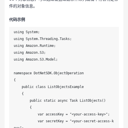
件的对象信息。
代码示例
using System;

using System.Threading.Tasks;

using Amazon.Runtime;

using Amazon.S3;

using Amazon.S3.Model;

namespace DotNetSDK.ObjectOperation

{

    public class ListObjectsExample

    {

        public static async Task ListObjects()

        {

            var accessKey = "<your-access-key>";

            var secretKey = "<your-secret-access-k
ey>";
