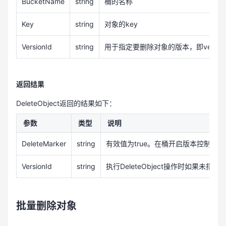
BucketName
string
桶的名称
                Console.WriteLine(e.Message);

            }

Key
string
对象的key
        }

VersionId
string
用于指定要删除对象的版本，即version 
    }

}
返回结果
DeleteObject返回的结果如下：
参数
类型
说明
DeleteMarker
string
有效值为true。在桶开启版本控制的情况下
VersionId
string
执行DeleteObject操作时如果未
批量删除对象