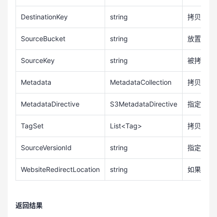
                Console.WriteLine("copy object fro
DestinationKey
string
拷贝生成对
m {0}/{1} to {2}/{3}.", sourceBucket, sourceKey, d
estinationBucket, destinationKey);

SourceBucket
string
放置被拷
            }

            catch (Exception e)

SourceKey
string
被拷贝对象
            {

                Console.WriteLine(e.Message);

Metadata
MetadataCollection
拷贝生成
            }

        }

MetadataDirective
S3MetadataDirective
指定拷贝
    }

}
TagSet
List<Tag>
拷贝生成
SourceVersionId
string
指定被拷
WebsiteRedirectLocation
string
如果桶被
返回结果