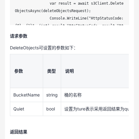
                var result = await s3Client.Delete
ObjectsAsync(deleteObjectsRequest);

                Console.WriteLine("HttpStatusCode:
{0}, {1}", (int) result.HttpStatusCode, result.Htt
pStatusCode);

请求参数
                //打印删除成功的对象信息

DeleteObjects可设置的参数如下：
                foreach (var deletedObject in resu
lt.DeletedObjects)

                {

                    Console.WriteLine("Key:{0}, De
参数
类型
说明
leteMarker:{1}, VersionId:{2}, DeleteMarkerVersion
Id:{3}.", deletedObject.Key, deletedObject.DeleteM
arker, deletedObject.VersionId,

BucketName
string
桶的名称
                        deletedObject.DeleteMarker
VersionId);

Quiet
bool
设置为ture表示采用返回结果为quiet re
                }

                //打印删除失败的对象信息

返回结果
                foreach (var deleteError in resul