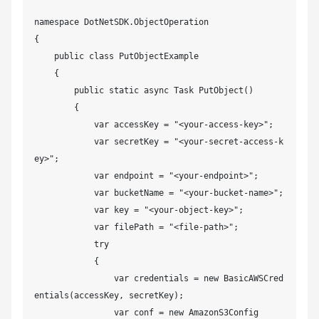
namespace DotNetSDK.ObjectOperation

{

    public class PutObjectExample

    {

        public static async Task PutObject()

        {

            var accessKey = "<your-access-key>";

            var secretKey = "<your-secret-access-k
ey>";

            var endpoint = "<your-endpoint>";

            var bucketName = "<your-bucket-name>";

            var key = "<your-object-key>";

            var filePath = "<file-path>";

            try

            {

                var credentials = new BasicAWSCred
entials(accessKey, secretKey);

                var conf = new AmazonS3Config
