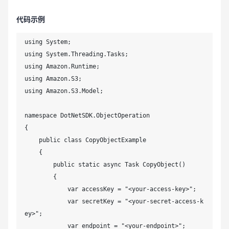
代码示例
using System;

using System.Threading.Tasks;

using Amazon.Runtime;

using Amazon.S3;

using Amazon.S3.Model;

namespace DotNetSDK.ObjectOperation

{

    public class CopyObjectExample

    {

        public static async Task CopyObject()

        {

            var accessKey = "<your-access-key>";

            var secretKey = "<your-secret-access-k
ey>";

            var endpoint = "<your-endpoint>";
