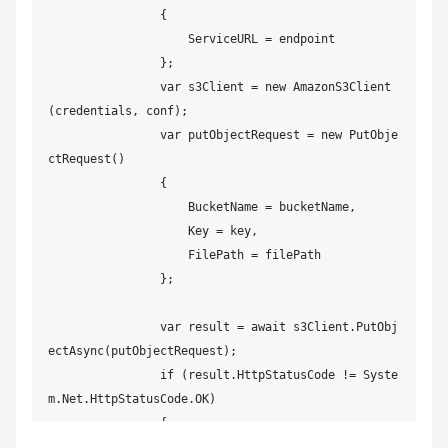
                {

                    ServiceURL = endpoint

                };

                var s3Client = new AmazonS3Client
(credentials, conf);

                var putObjectRequest = new PutObje
ctRequest()

                {

                    BucketName = bucketName,

                    Key = key,

                    FilePath = filePath

                };

                var result = await s3Client.PutObj
ectAsync(putObjectRequest);

                if (result.HttpStatusCode != Syste
m.Net.HttpStatusCode.OK)

                {

                    Console.WriteLine("fail to put 