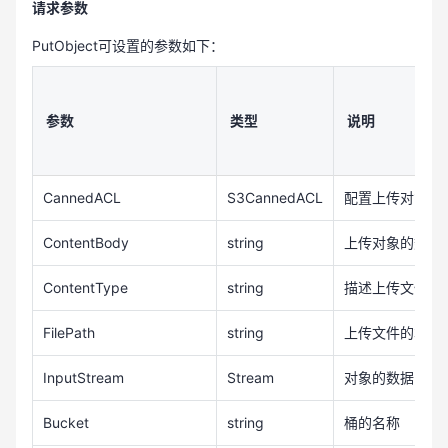
请求参数
object {0}, HttpStatusCode:{1}, ErrorCode:{2}.", k
PutObject可设置的参数如下：
ey, (int) result.HttpStatusCode, result.HttpStatus
Code);

                    return;

                }

参数
类型
说明
                Console.WriteLine("put obejct {0}, 
ETag: {1}, versionId:{2}", key, result.ETag, resul
CannedACL
S3CannedACL
配置上传对象的
t.VersionId);

            }

ContentBody
string
上传对象的数据内容
            catch (Exception e)

ContentType
string
描述上传文件格式
            {

                Console.WriteLine(e.Message);

FilePath
string
上传文件的本地路径
            }

        }

InputStream
Stream
对象的数据，与Co
    }

}
Bucket
string
桶的名称