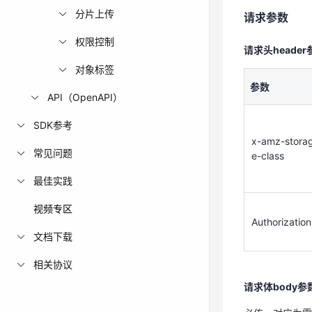
分片上传
请求参数
x-amz-stora
e-class
权限控制
请求头header
对象标签
参数
API（OpenAPI）
Authorization
SDK参考
x-amz-stora
请求体body参
常见问题
e-class
必传，对应为
最佳实践
视频专区
响应参数
Authorization
文档下载
参数
相关协议
请求体body参
x-rgw-next-
nd-position