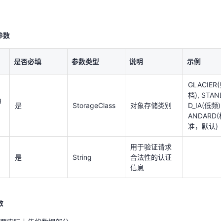
GLACIER
档), STA
g
是
StorageClass
对象存储类别
D_IA(低频)
ANDARD
参数
准，默认)
用于验证请求
是否必填
参数类型
说明
示例
是
String
合法性的认证
信息
GLACIER
档), STAN
g
是
StorageClass
对象存储类别
D_IA(低频)
数
ANDARD
需要实际上传的数据部分。
准，默认)
用于验证请求
是
String
合法性的认证
信息
参数类型
说明
示例
下一次请求应当提
数
appe
Integer
供的position，即
48
当前对象大小