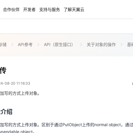
合作伙伴
开发者
支持与服务
了解天翼云
存储
API参考
API（原生接口）
关于对象的操作
基
云智盛典
安全隔离版OpenClaw
NEW
NEW
.5折起，Token套餐低至9.9
OpenClaw云服务器专属“龙虾“套餐低至1.
起
追加写上传
传
 03:16:33
力计划
企业出海解决方案
NEW
NEW
08-20 11:16:33
手，海外资源安全访问平台，助
助力您的业务扬帆出海，通达全球！
能介绍
图，平步青云
加写的方式上传对象。
的方式上传对象。区别于通过PutObject上传的normal object，通过A
商合作专区
云上钜惠
ndable object。
能介绍
小企业腾飞，高额上云补贴重磅
爆款云主机全场特惠，2核4G只要1.8折起
的方式上传对象。区别于通过PutObject上传的normal object，通过A
ndable object。