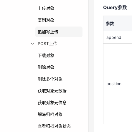
Query参数
append
上传对象
复制对象
参数
追加写上传
append
POST上传
position
下载对象
删除对象
删除多个对象
position
获取对象元数据
请求参数
获取对象元信息
请求头header
解冻归档对象
参数
查看归档对象状态