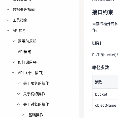
当存储桶开启
免费活动
数据处理指南
作。
接口约束
工具指南
免费试用中心
当存储桶开启多
URI
多款云产品免
作。
API参考
PUT /{bucket}
调用前须知
URI
路径参数
API概览
PUT /{bucket}
如何调用API
参数
路径参数
API（原生接口）
bucket
参数
关于服务的操作
objectName
关于桶的操作
bucket
Query参数
关于对象的操作
objectName
参数
基础操作