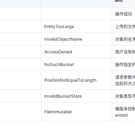
请求参数中p
PositionNotEqualToLength
加前的大
操作成功
InvalidBucketState
对象类型
EntityTooLarge
上传的文
桶版本控制设
FileImmutable
ended
InvalidObjectName
对象的名
AccessDenied
用户没有
NoSuchBucket
操作指定
误码（原生接口）
。
请求参数中p
PositionNotEqualToLength
加前的大
InvalidBucketState
对象类型
桶版本控制设
FileImmutable
ended