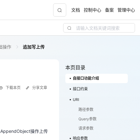
文档
控制中心
备案
管理中心
础操作
追加写上传
聚力AI赋能 天翼云大模型专项
5折
大模型特惠专区·Token Plan 轻享包低至9.9元
起
本页目录
自接口功能介绍
天翼云信创专区
NEW
下载本页
分享文章
“一云多芯、一云多态”,国产化软件全面适配，
接口约束
国产操作系统及硬件芯片支持丰富
URI
ppendObject操作上传
路径参数
天翼云奖励推广计划
Query参数
！
加入成为云推官，推荐新用户注册下单得现金
奖励
请求参数
ppendObject操作上传
响应参数