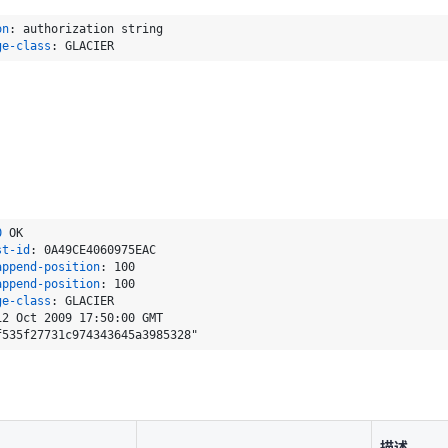
0
st-id
: 
on
: 
append-position
: 
ge-class
: 
append-position
: 
ge-class
: 
描述
0
st-id
: 
操作成功
append-position
: 
append-position
: 
ge-class
: 
EntityTooLarge
上传的文
InvalidObjectName
对象的名
AccessDenied
用户没有
NoSuchBucket
操作指定
描述