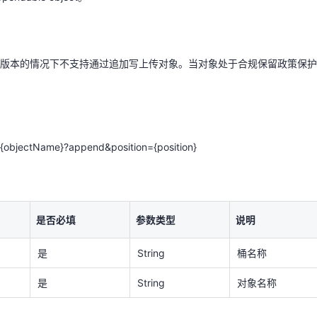
多版本的情况下不支持通过追加写上传对象。当对象处于合规保留政策保
天翼云用户体验官
HOT
NEW
版本的情况下不支持通过追加写上传对象。当对象处于合规保留政策保护
费试用，快来开启云上之旅
您的洞察，重塑科技边界
/{objectName}?append&position={position}
/{objectName}?append&position={position}
是否必填
参数类型
说明
是
String
桶名称
是否必填
参数类型
说明
是
String
对象名称
是
String
桶名称
是
String
对象名称
是否必填
参数类型
说明
示例