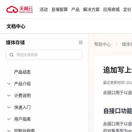
活动
息壤智算
产品
解决方案
应用商城
定价
文档中心
活动
热门活动
天翼云最新优惠活动，涵盖免费
媒体存储
帮助中心
媒体
试用，产品折扣等，助您降本增
818 天翼云
效！
爆款云主机低至1
元/月起
查看全部活动
追加写上
产品动态
2024-08-20
青云志云端助
最近更新时间: 2024-
一站式科研助
产品介绍
自接口功
力青年翼展宏
此接口用于以追
计费说明
此接口用于以追加写
中小企业服务
快速入门
的对象类型为appe
自接口功
国家云助力中
用户指南
上线
此接口用于以追加写
接口约束
控制台指南
的对象类型为appe