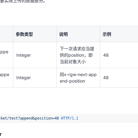
要实际上传的数据部分。
appe
同x-rgw-next-app
Integer
48
end-position
参数类型
说明
示例
cket/test?append&position=48
HTTP/1.1
下一次请求应当提
appe
Integer
供的position，即
48
当前对象大小
r
appe
同x-rgw-next-app
on
: 
Integer
48
end-position
ge-class
: 
。
cket/test?append&position=48
HTTP/1.1
r