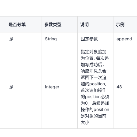
是
String
固定参数
append
指定对象追加
是否必填
参数类型
说明
示例
为位置, 每次追
加写成功后，
响应消息头会
是
String
固定参数
append
返回下一次追
加的position,
是
Integer
48
指定对象追加
首次追加操作
为位置, 每次追
的position必须
为0，后续追加
加写成功后，
操作的position
响应消息头会
是对象的当前
返回下一次追
大小
加的position,
是
Integer
48
首次追加操作
的position必须
为0，后续追加
操作的position
参数
是对象的当前
大小
是否必填
参数类型
说明
示例