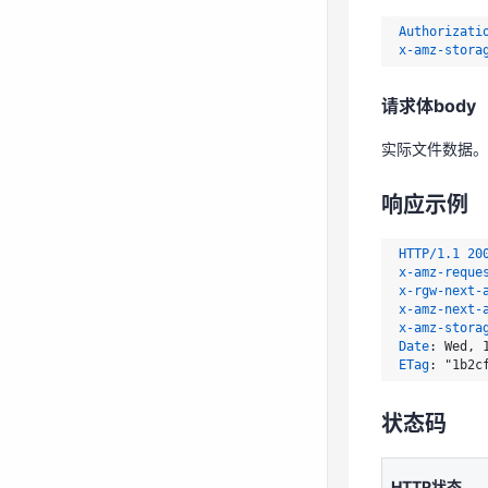
HTTP/1.1
20
x-amz-reque
Authorizati
x-rgw-next-
x-amz-stora
x-amz-next-
x-amz-stora
请求体body
Date
: 
ETag
: 
实际文件数据。
状态码
响应示例
HTTP状态
HTTP/1.1
20
x-amz-reque
200
x-rgw-next-
x-amz-next-
x-amz-stora
400
Date
: 
ETag
: 
400
403
状态码
404
HTTP状态