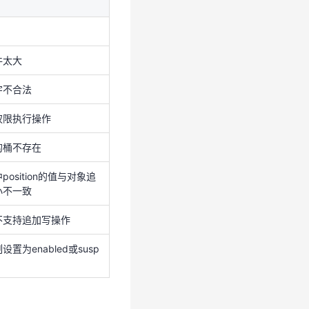
osition的值与对象追
小不一致
不支持追加写操作
件太大
置为enabled或susp
字不合法
权限执行操作
的桶不存在
osition的值与对象追
小不一致
不支持追加写操作
置为enabled或susp