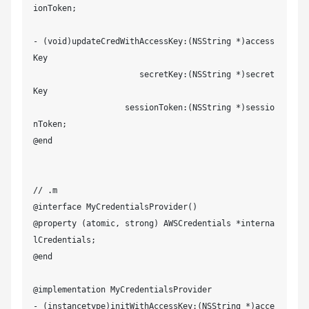
ionToken;

- (void)updateCredWithAccessKey:(NSString *)access
Key

                      secretKey:(NSString *)secret
Key

                   sessionToken:(NSString *)sessio
nToken;

@end

// .m

@interface MyCredentialsProvider()

@property (atomic, strong) AWSCredentials *interna
lCredentials;

@end

@implementation MyCredentialsProvider

- (instancetype)initWithAccessKey:(NSString *)acce