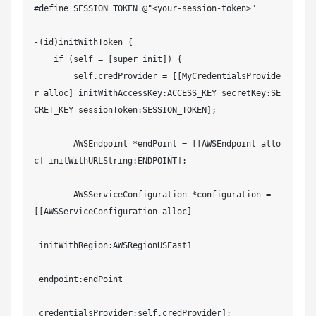
- (AWSTask<AWSCredentials *> *)credentials {

#define SESSION_TOKEN @"<your-session-token>"

    return [AWSTask taskWithResult:self.internalCr
edentials];

-(id)initWithToken {

}

    if (self = [super init]) {

        self.credProvider = [[MyCredentialsProvide
- (void)invalidateCachedTemporaryCredentials {

r alloc] initWithAccessKey:ACCESS_KEY secretKey:SE
}

CRET_KEY sessionToken:SESSION_TOKEN];

- (void)updateCredWithAccessKey:(NSString *)access
        AWSEndpoint *endPoint = [[AWSEndpoint allo
Key

c] initWithURLString:ENDPOINT];

                      secretKey:(NSString *)secret
Key

        AWSServiceConfiguration *configuration = 
                   sessionToken:(NSString *)sessio
[[AWSServiceConfiguration alloc]

nToken {

    self.internalCredentials = [[AWSCredentials al
 initWithRegion:AWSRegionUSEast1

loc] initWithAccessKey:accessKey

 endpoint:endPoint

        secretKey:secretKey

 credentialsProvider:self.credProvider];
