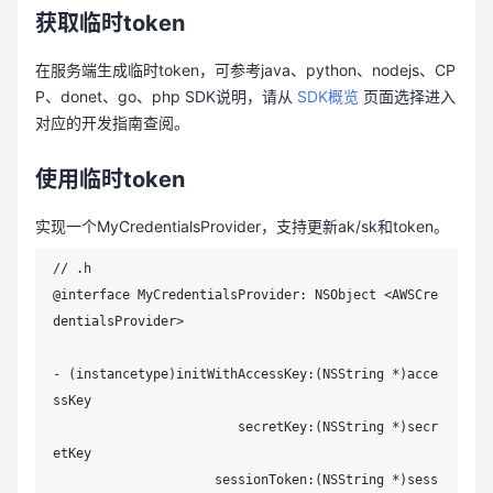
获取临时token
在服务端生成临时token，可参考java、python、nodejs、CP
P、donet、go、php SDK说明，请从
SDK概览
页面选择进入
对应的开发指南查阅。
使用临时token
实现一个MyCredentialsProvider，支持更新ak/sk和token。
// .h

@interface MyCredentialsProvider: NSObject <AWSCre
dentialsProvider>

- (instancetype)initWithAccessKey:(NSString *)acce
ssKey

                        secretKey:(NSString *)secr
etKey

                     sessionToken:(NSString *)sess