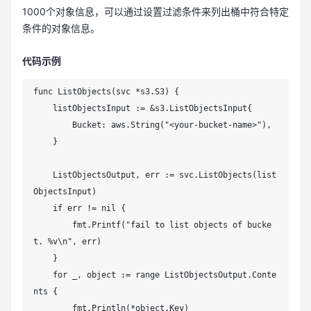
1000个对象信息，可以通过设置过滤条件来列出桶中符合特定
条件的对象信息。
代码示例
func ListObjects(svc *s3.S3) {

    listObjectsInput := &s3.ListObjectsInput{

        Bucket: aws.String("<your-bucket-name>"),

    }

    ListObjectsOutput, err := svc.ListObjects(list
ObjectsInput)

    if err != nil {

        fmt.Printf("fail to list objects of bucke
t. %v\n", err)

    }

    for _, object := range ListObjectsOutput.Conte
nts {

        fmt.Println(*object.Key)
