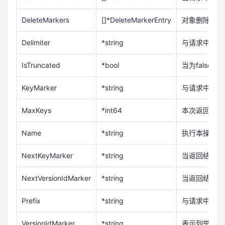
DeleteMarkers
[]*DeleteMarkerEntry
对象删除标记
Delimiter
*string
与请求中设置的D
IsTruncated
*bool
当为fals
KeyMarker
*string
与请求中设置的
MaxKeys
*int64
本次返回结果
Name
*string
执行本操作的
NextKeyMarker
*string
当返回结果中的
NextVersionIdMarker
*string
当返回结果中的I
Prefix
*string
与请求中设置的
VersionIdMarker
*string
表示列举多版