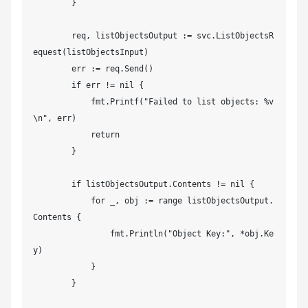
        }

        req, listObjectsOutput := svc.ListObjectsR
equest(listObjectsInput)

        err := req.Send()

        if err != nil {

            fmt.Printf("Failed to list objects: %v
\n", err)

            return

        }

        if listObjectsOutput.Contents != nil {

            for _, obj := range listObjectsOutput.
Contents {

                fmt.Println("Object Key:", *obj.Ke
y)

            }

        }
