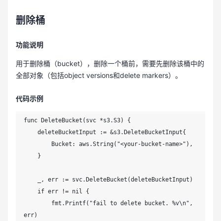
删除桶
功能说明
用于删除桶（bucket），删除一个桶前，需要先删除该桶中的
全部对象（包括object versions和delete markers）。
代码示例
func DeleteBucket(svc *s3.S3) {

    deleteBucketInput := &s3.DeleteBucketInput{

        Bucket: aws.String("<your-bucket-name>"),

    }

    _, err := svc.DeleteBucket(deleteBucketInput)

    if err != nil {

        fmt.Printf("fail to delete bucket. %v\n", 
err)
