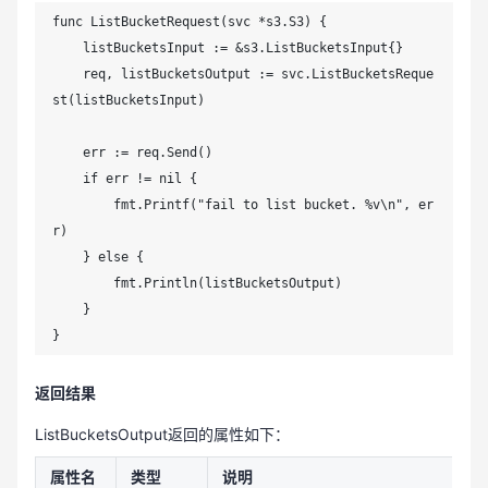
func ListBucketRequest(svc *s3.S3) {

    listBucketsInput := &s3.ListBucketsInput{}

    req, listBucketsOutput := svc.ListBucketsReque
st(listBucketsInput)

    err := req.Send()

    if err != nil {

        fmt.Printf("fail to list bucket. %v\n", er
r)

    } else {

        fmt.Println(listBucketsOutput)

    }

}
返回结果
ListBucketsOutput返回的属性如下：
属性名
类型
说明