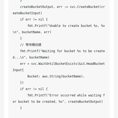
    }

    createBucketOutput, err := svc.CreateBucket(cr
eateBucketInput)

    if err != nil {

        fmt.Printf("Unable to create bucket %s, %v
\n", bucketName, err)

    }

    // 等待桶创建

    fmt.Printf("Waiting for bucket %s to be create
d...\n", bucketName)

    err = svc.WaitUntilBucketExists(&s3.HeadBucket
Input{

        Bucket: aws.String(bucketName),

    })

    if err != nil {

        fmt.Printf("Error occurred while waiting f
or bucket to be created, %v", createBucketOutput)

    }
