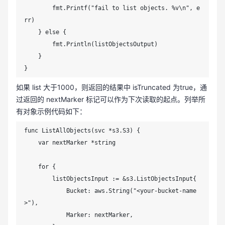
        fmt.Printf("fail to list objects. %v\n", e
rr)

    } else {

        fmt.Println(listObjectsOutput)

    }

}
如果 list 大于1000，则返回的结果中 isTruncated 为true，通
过返回的 nextMarker 标记可以作为下次读取的起点。列举所
有对象示例代码如下：
func ListAllObjects(svc *s3.S3) {

    var nextMarker *string

    for {

        listObjectsInput := &s3.ListObjectsInput{

            Bucket: aws.String("<your-bucket-name
>"),

            Marker: nextMarker,
