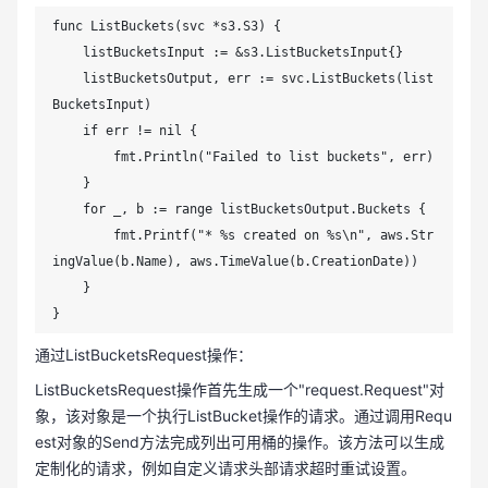
func ListBuckets(svc *s3.S3) {

    listBucketsInput := &s3.ListBucketsInput{}

    listBucketsOutput, err := svc.ListBuckets(list
BucketsInput)

    if err != nil {

        fmt.Println("Failed to list buckets", err)

    }

    for _, b := range listBucketsOutput.Buckets {

        fmt.Printf("* %s created on %s\n", aws.Str
ingValue(b.Name), aws.TimeValue(b.CreationDate))

    }

}
通过ListBucketsRequest操作：
ListBucketsRequest操作首先生成一个"request.Request"对
象，该对象是一个执行ListBucket操作的请求。通过调用Requ
est对象的Send方法完成列出可用桶的操作。该方法可以生成
定制化的请求，例如自定义请求头部请求超时重试设置。