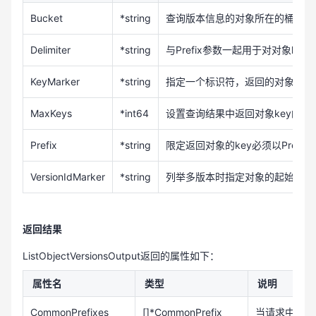
Bucket
*string
查询版本信息的对象所在的桶的名
Delimiter
*string
与Prefix参数一起用于对对象key
KeyMarker
*string
指定一个标识符，返回的对象的k
MaxKeys
*int64
设置查询结果中返回对象key的数
Prefix
*string
限定返回对象的key必须以Prefi
VersionIdMarker
*string
列举多版本时指定对象的起始版本I
返回结果
ListObjectVersionsOutput返回的属性如下：
属性名
类型
说明
CommonPrefixes
[]*CommonPrefix
当请求中设置了D