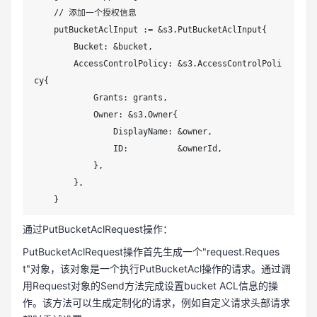
    // 添加一个授权信息

    putBucketAclInput := &s3.PutBucketAclInput{

        Bucket: &bucket,

        AccessControlPolicy: &s3.AccessControlPoli
cy{

            Grants: grants,

            Owner: &s3.Owner{

                DisplayName: &owner,

                ID:          &ownerId,

            },

        },

    }

通过PutBucketAclRequest操作：
    _, err = svc.PutBucketAcl(putBucketAclInput)

    if err != nil {

PutBucketAclRequest操作首先生成一个"request.Reques
        fmt.Printf("fail to put acl to bucket. %v
t"对象，该对象是一个执行PutBucketAcl操作的请求。通过调
\n", err)

用Request对象的Send方法完成设置bucket ACL信息的操
        os.Exit(1)

作。该方法可以生成定制化的请求，例如自定义请求头部请求