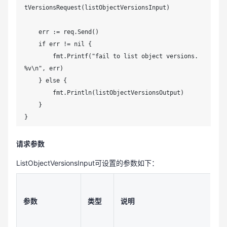
tVersionsRequest(listObjectVersionsInput)

    err := req.Send()

    if err != nil {

        fmt.Printf("fail to list object versions. 
%v\n", err)

    } else {

        fmt.Println(listObjectVersionsOutput)

    }

}
请求参数
ListObjectVersionsInput可设置的参数如下：
参数
类型
说明