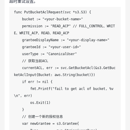
    }

超时重试设置。
    fmt.Println("You gave user with ", permission, 
func PutBucketAclRequest(svc *s3.S3) {

"permission to bucket ", bucket)

    bucket := "<your-bucket-name>"

}
    permission := "READ_ACP" // FULL_CONTROL、WRIT
E、WRITE_ACP、READ、READ_ACP

    granteeDisplayName := "<your-display-name>"

    granteeId := "<your-user-id>"

    userType := "CanonicalUser"

    // 获取当前ACL

    currentACL, err := svc.GetBucketAcl(&s3.GetBuc
ketAclInput{Bucket: aws.String(bucket)})

    if err != nil {

        fmt.Printf("fail to get acl of bucket, %v
\n", err)

        os.Exit(1)

    }

    // 创建一个新的授权信息

    var newGrantee = s3.Grantee{
