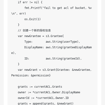
    if err != nil {

        fmt.Printf("fail to get acl of bucket, %v
\n", err)

        os.Exit(1)

    }

    // 创建一个新的授权信息

    var newGrantee = s3.Grantee{

        Type:        aws.String(userType),

        DisplayName: aws.String(granteeDisplayNam
e),

        ID:          aws.String(granteeId),

    }

    var newGrant = s3.Grant{Grantee: &newGrantee, 
Permission: &permission}

    grants := currentACL.Grants

    owner := *currentACL.Owner.DisplayName

    ownerId := *currentACL.Owner.ID

    grants = append(grants, &newGrant)
