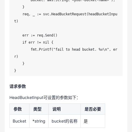
        Bucket: aws.String("<your-bucket-name>"),

    }

    req, _ := svc.HeadBucketRequest(headBucketInpu
t)

    err := req.Send()

    if err != nil {

        fmt.Printf("fail to head bucket. %v\n", er
r)

    }

}
请求参数
HeadBucketInput可设置的参数如下：
参数
类型
说明
是否必要
Bucket
*string
bucket的名称
是