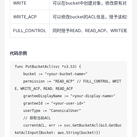
WRITE
可以在bucket中创建对象，修改原有对象
WRITE_ACP
可以修改bucket的ACL信息，授予该权限相当于
FULL_CONTROL
同时授予READ、READ_ACP、WRITE和WRI
代码示例
func PutBucketAcl(svc *s3.S3) {

    bucket := "<your-bucket-name>"

    permission := "READ_ACP" // FULL_CONTROL、WRIT
E、WRITE_ACP、READ、READ_ACP

    granteeDisplayName := "<your-display-name>"

    granteeId := "<your-user-id>"

    userType := "CanonicalUser"

    // 获取当前ACL

    currentACL, err := svc.GetBucketAcl(&s3.GetBuc
ketAclInput{Bucket: aws.String(bucket)})
