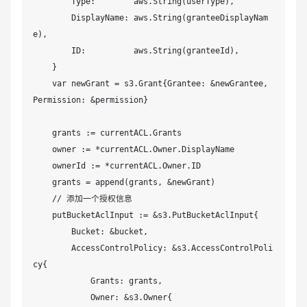
        Type:        aws.String(userType),

        DisplayName: aws.String(granteeDisplayNam
e),

        ID:          aws.String(granteeId),

    }

    var newGrant = s3.Grant{Grantee: &newGrantee, 
Permission: &permission}

    grants := currentACL.Grants

    owner := *currentACL.Owner.DisplayName

    ownerId := *currentACL.Owner.ID

    grants = append(grants, &newGrant)

    // 添加一个授权信息

    putBucketAclInput := &s3.PutBucketAclInput{

        Bucket: &bucket,

        AccessControlPolicy: &s3.AccessControlPoli
cy{

            Grants: grants,

            Owner: &s3.Owner{
