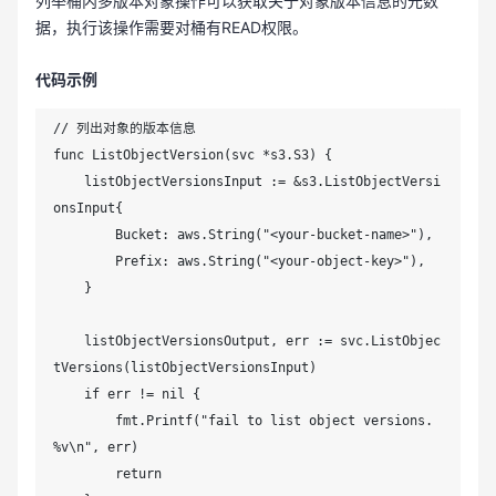
列举桶内多版本对象操作可以获取关于对象版本信息的元数
据，执行该操作需要对桶有READ权限。
代码示例
// 列出对象的版本信息

func ListObjectVersion(svc *s3.S3) {

    listObjectVersionsInput := &s3.ListObjectVersi
onsInput{

        Bucket: aws.String("<your-bucket-name>"),

        Prefix: aws.String("<your-object-key>"),

    }

    listObjectVersionsOutput, err := svc.ListObjec
tVersions(listObjectVersionsInput)

    if err != nil {

        fmt.Printf("fail to list object versions. 
%v\n", err)

        return
