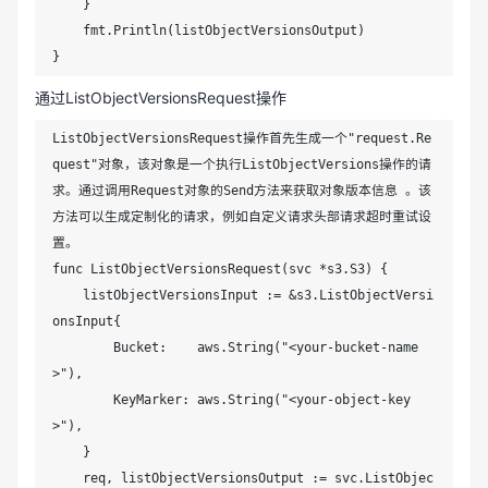
    }

    fmt.Println(listObjectVersionsOutput)

}
通过ListObjectVersionsRequest操作
ListObjectVersionsRequest操作首先生成一个"request.Re
quest"对象，该对象是一个执行ListObjectVersions操作的请
求。通过调用Request对象的Send方法来获取对象版本信息 。该
方法可以生成定制化的请求，例如自定义请求头部请求超时重试设
置。

func ListObjectVersionsRequest(svc *s3.S3) {

    listObjectVersionsInput := &s3.ListObjectVersi
onsInput{

        Bucket:    aws.String("<your-bucket-name
>"),

        KeyMarker: aws.String("<your-object-key
>"),

    }

    req, listObjectVersionsOutput := svc.ListObjec