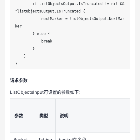
        if listObjectsOutput.IsTruncated != nil && 
*listObjectsOutput.IsTruncated {

            nextMarker = listObjectsOutput.NextMar
ker

        } else {

            break

        }

    }

}
请求参数
ListObjectsInput可设置的参数如下：
参数
类型
说明
Bucket
*string
bucket的名称