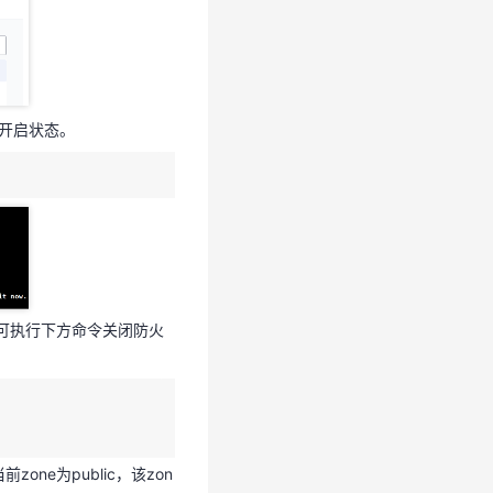
为开启状态。
为开启状态。
可执行下方命令关闭防火
可执行下方命令关闭防火
ne为public，该zon
sh修改为其它端口将无法访
ne为public，该zon