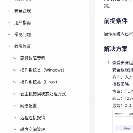
前提条件
案。
免费活动
安全合规
操作系统内已将
前提条件
用户指南
免费试用中心
解决方案
多款云产品免
操作系统内已将
常见问题
查看安全组
故障修复
解决方案
安全组规
方向：入
高频故障案例
查看安全组
授权策略
安全组规则
操作系统类（Windows）
协议：TC
方向：入方
端口：123
操作系统类（Linux）
授权策略：
远端：0.
协议：TCP
云主机错误状态处理方式
端口：123
远端：0.
网络配置
远程连接报错
磁盘空间管理