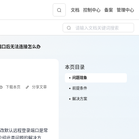
文档
控制中心
备案
管理中心
默认端口后无法连接怎么办
青云志云端助力计划
NEW
.9元
一站式科研助手，海外资源安全访问平台，助
力青年翼展宏图，平步青云
本页目录
问题现象
中小企业服务商合作专区
下载本页
分享文章
配，
国家云助力中小企业腾飞，高额上云补贴重磅
前提条件
上线
解决方案
修改默认远程登录端口是常
，介绍此类问题的解决方
现金
改默认远程登录端口是常
，介绍此类问题的解决方