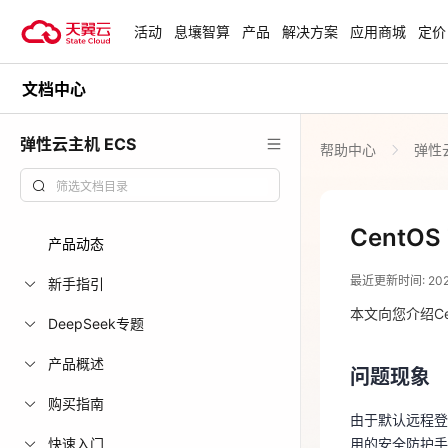
活动
息壤智算
产品
解决方案
应用商城
定价
文档中心
活动
热门活动
天翼云最新优惠活动，涵盖免费
弹性云主机 ECS
帮助中心
弹性云
试用，产品折扣等，助您降本增
安全隔离版Op
效！
OpenClaw云
起
查看全部活动
Cent
产品动态
2025-11-17
企业出海解决
最近更新时间: 2025-
助力您的业务
新手指引
问题现象
本文向您介绍Ce
DeepSeek专题
由于默认远程
云上钜惠
产品概述
用的安全防护手
问题现象
爆款云主机全场
案。
购买指南
由于默认远程登
快速入门
用的安全防护手