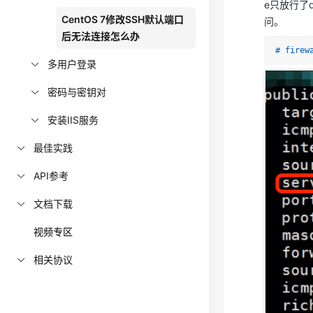
# firew
e只放行了d
CentOS 7修改SSH默认端口
问。
后无法连接怎么办
# firew
多用户登录
密码与密钥对
安装IIS服务
最佳实践
API参考
文档下载
视频专区
相关协议
执行以下命
firewal