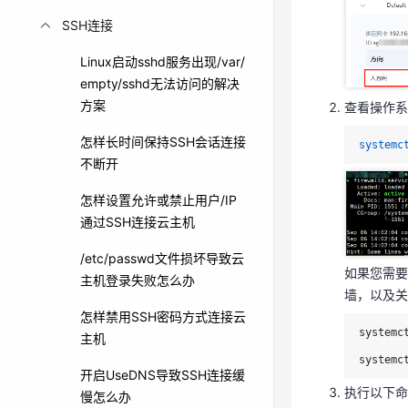
SSH连接
查看操作系
Linux启动sshd服务出现/var/
systemc
empty/sshd无法访问的解决
方案
查看操作系
怎样长时间保持SSH会话连接
systemc
不断开
怎样设置允许或禁止用户/IP
如果您需
通过SSH连接云主机
墙，以及
/etc/passwd文件损坏导致云
systemc
如果您需要
主机登录失败怎么办
墙，以及关
systemc
怎样禁用SSH密码方式连接云
执行以下命
systemc
主机
e只放行了d
systemc
问。
开启UseDNS导致SSH连接缓
执行以下命
慢怎么办