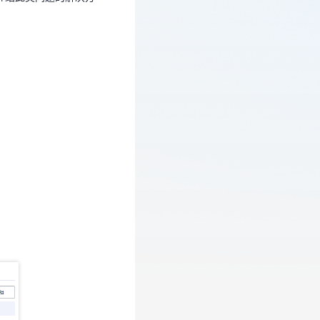
。
。
）
）