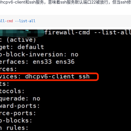
all-
cmd
 --list-all 
hcpv6-client和ssh服务，意味着ssh服务默认端口22被放行，但当s
all-
cmd
 --list-all 
令，在防火墙中添加端口1234，并重启防火墙服务。
l
-
cmd
--
add
-
port=1234/tcp
--
permanent
--
zone=public