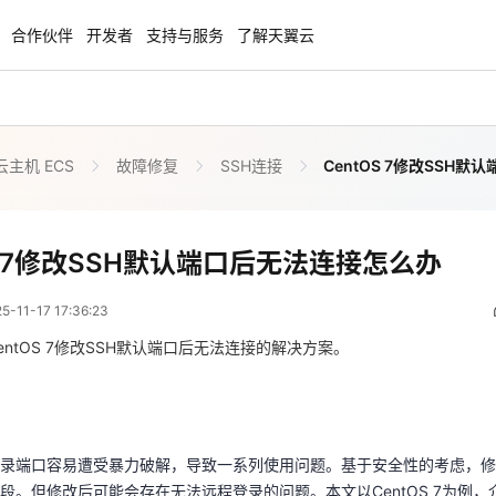
合作伙伴
开发者
支持与服务
了解天翼云
主机 ECS
故障修复
SSH连接
CentOS 7修改SSH
enClaw
聚力AI赋能 天翼云大模型专项
NEW
服务器专属“龙虾“套餐低至1.5折
大模型特惠专区·Token Plan 轻享包低至9
起
CentOS 7修改SSH默认端口后无法连接怎么办
OS 7修改SSH默认端口后无法连接怎么办
 09:36:23
方案
天翼云信创专区
NEW
NEW
11-17 17:36:23
扬帆出海，通达全球！
“一云多芯、一云多态”,国产化软件全面适
国产操作系统及硬件芯片支持丰富
ntOS 7修改SSH默认端口后无法连接的解决方案。
登录端口容易遭受暴力破解，导致一系列使用问题。基于安全性的考虑，
天翼云奖励推广计划
段。但修改后可能会存在无法远程登录的问题。本文以CentOS 7为例
特惠，2核4G只要1.8折起！
加入成为云推官，推荐新用户注册下单得
奖励
录端口容易遭受暴力破解，导致一系列使用问题。基于安全性的考虑，修
段。但修改后可能会存在无法远程登录的问题。本文以CentOS 7为例