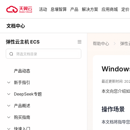
活动
息壤智算
产品
解决方案
应用商城
定价
文档中心
活动
热门活动
天翼云最新优惠活动，涵盖免费
弹性云主机 ECS
帮助中心
弹性云
试用，产品折扣等，助您降本增
安全隔离版Op
效！
OpenClaw云
起
查看全部活动
Windo
产品动态
2023-09-03
企业出海解决
最近更新时间: 2023-
助力您的业务
新手指引
操作场景
本文向您介绍如
DeepSeek专题
本文档将指导您配
云上钜惠
产品概述
操作场景
爆款云主机全场
购买指南
本文档将指导您配
快速入门
说明