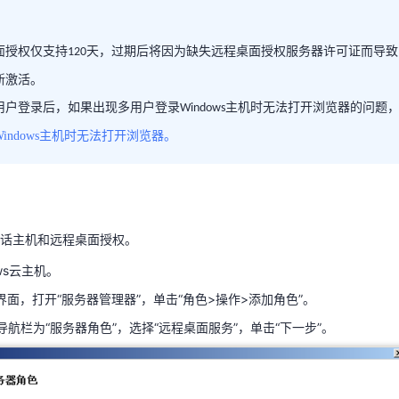
面授权仅支持
天，过期后将因为缺失远程桌面授权服务器许可证而导致
120
桌面授权仅支持
天，过期后将因为缺失远程桌面授权服务器许可证而导
120
天翼云用户体验官
HOT
NEW
新激活。
需要重新激活。
费试用，快来开启云上之旅
您的洞察，重塑科技边界
用户登录后，如果出现多用户登录
主机时无法打开浏览器的问题
Windows
多用户登录后，如果出现多用户登录
主机时无法打开浏览器的问题
Windows
indows主机时无法打开浏览器
。
录Windows主机时无法打开浏览器
。
话主机和远程桌面授权。
ows云主机。
统界面，打开“服务器管理器”，单击“角色>操作>添加角色”。
侧导航栏为“服务器角色”，选择“远程桌面服务”，单击“下一步”。
会话主机和远程桌面授权。
ows云主机。