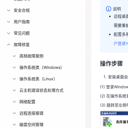
免费活动
说明
安全合规
远程桌
远程
用户指南
免费试用中心
需要重
用，
多款云产品免
常见问题
配置多
配置
户登录W
故障修复
用户登
高频故障案例
操作步骤
操作系统类（Windows）
安装桌面会
操作系统类（Linux）
(1) 登录Wind
云主机错误状态处理方式
操作步骤
(2) 在操作系
网络配置
(3) 跳转至左
安装桌面
远程连接报错
(1) 登录Wind
磁盘空间管理