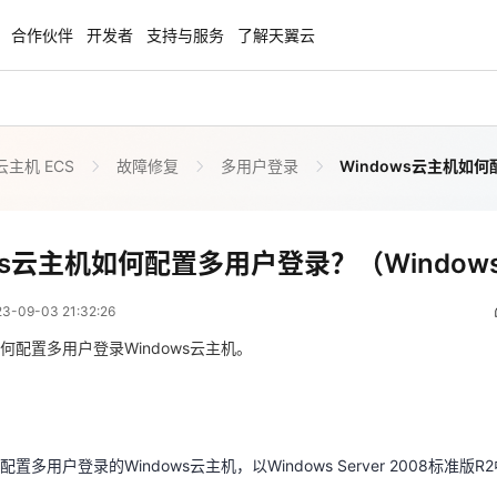
合作伙伴
开发者
支持与服务
了解天翼云
主机 ECS
故障修复
多用户登录
Windows云主机如何
enClaw
聚力AI赋能 天翼云大模型专项
NEW
服务器专属“龙虾“套餐低至1.5折
大模型特惠专区·Token Plan 轻享包低至9
起
Windows云主机如何配置多用户登录？（Windows 2
ws云主机如何配置多用户登录？（Windows
 13:32:26
方案
天翼云信创专区
NEW
NEW
09-03 21:32:26
扬帆出海，通达全球！
“一云多芯、一云多态”,国产化软件全面适
国产操作系统及硬件芯片支持丰富
何配置多用户登录Windows云主机。
置多用户登录的Windows云主机，以Windows Server 2008标准版
天翼云奖励推广计划
特惠，2核4G只要1.8折起！
加入成为云推官，推荐新用户注册下单得
奖励
置多用户登录的Windows云主机，以Windows Server 2008标准版