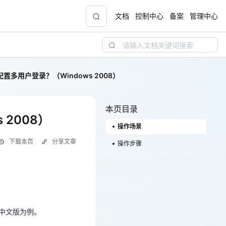
文档
控制中心
备案
管理中心
配置多用户登录？（Windows 2008）
青云志云端助力计划
NEW
.9元
一站式科研助手，海外资源安全访问平台，助
力青年翼展宏图，平步青云
本页目录
008）
 2008）
操作场景
中小企业服务商合作专区
下载本页
分享文章
配，
国家云助力中小企业腾飞，高额上云补贴重磅
操作步骤
上线
R2中文版为例。
现金
R2中文版为例。