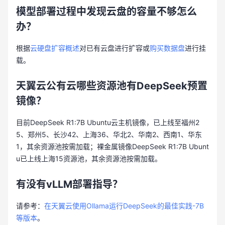
模型部署过程中发现云盘的容量不够怎么
办？
根据
云硬盘扩容概述
对已有云盘进行扩容或
购买数据盘
进行挂
载。
天翼云公有云哪些资源池有DeepSeek预置
镜像？
目前DeepSeek R1:7B Ubuntu云主机镜像，已上线至福州2
5、郑州5、长沙42、上海36、华北2、华南2、西南1、华东
1，其余资源池按需加载；裸金属镜像DeepSeek R1:7B Ubunt
u已上线上海15资源池，其余资源池按需加载。
有没有vLLM部署指导？
请参考：
在天翼云使用Ollama运行DeepSeek的最佳实践-7B
等版本
。